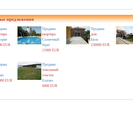
ые предложения
дажа
Продажа
Продажа
ртира
квартира
дом
орие
Солнечный
Бяла
00 EUR
берег
250000 EUR
11000 EUR
дажа
Продажа
земельный
ско
участок
000 EUR
Елхово
6000 EUR