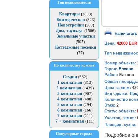
Тип недвижимости
Квартиры
(2838)
Коммерческая
(323)
Новостройки
(560)
Дом, таунхаус
(1506)
Напечатать
Земельные участки
(505)
Цена:
42000 EUR
Коттеджные поселки
(77)
Тип недвижимос
Номер объекта:
По количеству комнат
Город:
Елхово
Район:
Елхово
Студии
(662)
Общая площадь
1 комнатная
(313)
Цена за кв.м:
42
2 комнатная
(1439)
Вид сделки:
Про
3 комнатная
(967)
4 комнатная
(480)
Количество ком
5 комнатная
(294)
Этаж:
2
6 комнатная
(166)
Статус объекта:
7 комнатная
(211)
Участок, земля:
7 + комнатная
(111)
Площадь кухни:
Популярные города
Подробное оп