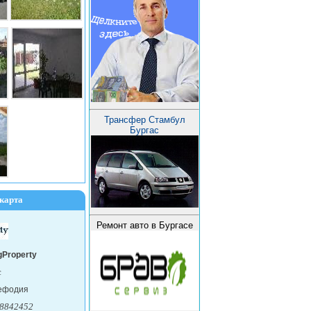
Трансфер Стамбул
Бургас
карта
Ремонт авто в Бургасе
gProperty
с
Мефодия
8842452