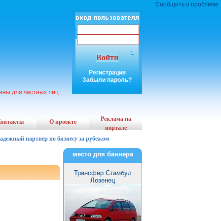
Сообщить о проблеме
Войти
Регистрация
Забыли пароль?
ены для частных лиц...
Реклама на
онтакты
О проекте
портале
надежный партнер по бизнесу за рубежом
место для баннера
Трансфер Стамбул
Лозенец