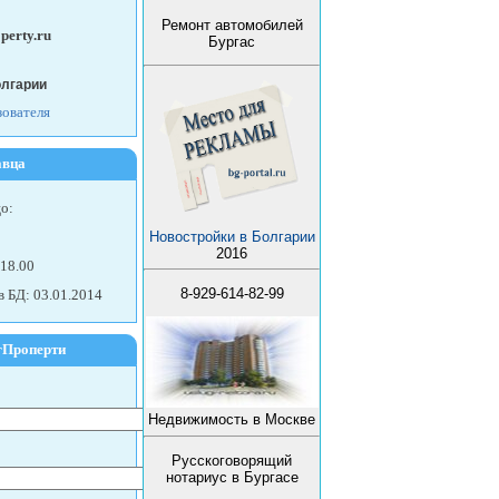
Ремонт автомобилей
perty.ru
Бургас
олгарии
зователя
авца
о:
Новостройки в Болгарии
2016
 18.00
8-929-614-82-99
в БД: 03.01.2014
гПроперти
Недвижимость в Москве
Русскоговорящий
нотариус в Бургасе