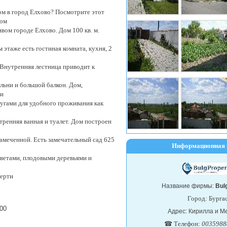
м в город Елхово? Посмотрите этот
Дом
вом городе Елхово. Дом 100 кв. м.
 этаже есть гостиная комната, кухня, 2
 Внутренняя лестница приводит к
льни и большой балкон. Дом,
ми
гами для удобного проживания как
тренняя ванная и туалет. Дом построен
замеченной. Есть замечательный сад 625
Информационная 
ветами, плодовыми деревьями и
перти
Название фирмы:
Bul
Город: Бурга
100
Адрес: Кирилла и 
☎ Телефон:
0035988