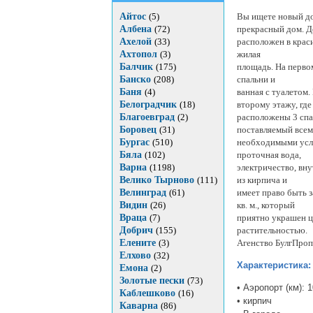
Вы ищете новый до
Айтос
(5)
прекрасный дом. 
Албена
(72)
расположен в краси
Ахелой
(33)
жилая
Ахтопол
(3)
площадь. На первом
Балчик
(175)
спальни и
Банско
(208)
ванная с туалетом.
Баня
(4)
второму этажу, где
Белоградчик
(18)
расположены 3 спа
Благоевград
(2)
поставляемый все
Боровец
(31)
необходимыми услу
Бургас
(510)
проточная вода,
Бяла
(102)
электричество, вну
Варна
(1198)
из кирпича и
Велико Тырново
(111)
имеет право быть 
Велинград
(61)
кв. м., который
Видин
(26)
приятно украшен ц
Враца
(7)
растительностью.
Добрич
(155)
Агенство БулгПро
Елените
(3)
Елхово
(32)
Характеристика:
Емона
(2)
Золотые пески
(73)
• Аэропорт (км): 
Каблешково
(16)
• кирпич
Каварна
(86)