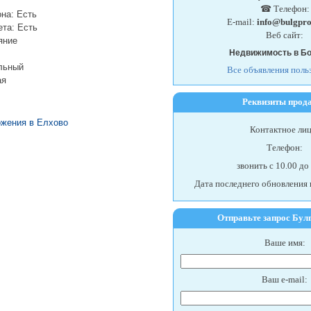
☎ Телефон:
на: Есть
E-mail:
info@bulgpro
ета: Есть
Веб сайт:
яние
Недвижимость в Б
льный
Все объявления поль
ая
Реквизиты прод
жения в Елхово
Контактное лиц
Телефон:
звонить c 10.00 до
Дата последнего обновления 
Отправьте запрос Бул
Ваше имя:
Ваш e-mail: