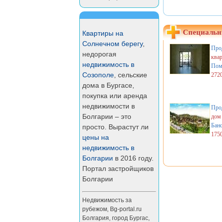
Специальн
Квартиры на
Солнечном берегу
,
Про
недорогая
ква
недвижимость в
Пом
Созополе
, сельские
272
дома в Бургасе,
покупка или аренда
недвижимости в
Про
Болгарии – это
дом
Бан
просто. Вырастут ли
175
цены на
недвижимость в
Болгарии
в 2016 году.
Портал застройщиков
Болгарии
Недвижимость за
рубежом
,
Bg-portal.ru
Болгария
,
город Бургас
,