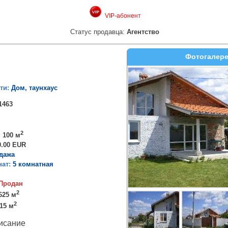
VIP-абонент
Статус продавца:
Агентство
Фотогалер
ти:
Дом, таунхаус
1463
2
:
100 м
0.00 EUR
дажа
нат:
5 комнатная
Продан
2
625 м
2
15 м
исание