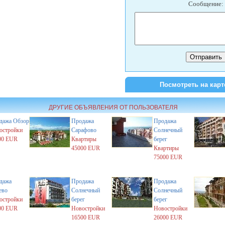
Сообщение:
Посмотреть на карт
ДРУГИЕ ОБЪЯВЛЕНИЯ ОТ ПОЛЬЗОВАТЕЛЯ
дажа
Обзор
Продажа
Продажа
остройки
Сарафово
Солнечный
00 EUR
Квартиры
берег
45000 EUR
Квартиры
75000 EUR
дажа
Продажа
Продажа
ево
Солнечный
Солнечный
остройки
берег
берег
00 EUR
Новостройки
Новостройки
16500 EUR
26000 EUR