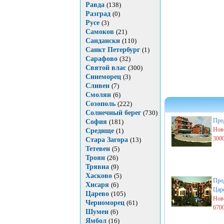
Равда
(138)
Разград
(0)
Русе
(3)
Самоков
(21)
Сандански
(110)
Санкт Петербург
(1)
Сарафово
(32)
Святой влас
(300)
Синеморец
(3)
Сливен
(7)
Смолян
(6)
Созополь
(222)
Солнечный берег
(730)
Про
София
(181)
Нов
Средище
(1)
300
Стара Загора
(13)
Тетевен
(5)
Троян
(26)
Трявна
(9)
Хасково
(5)
Про
Хисаря
(6)
Цар
Царево
(105)
Нов
Черноморец
(61)
670
Шумен
(6)
Ямбол
(16)