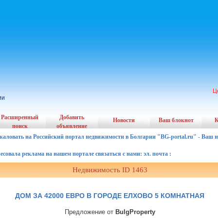
Ц
ии
Расширенный
Добавить
Новости
Ваш блокнот
К
поиск
объявление
жаловать на Российский портал недвижимости в Болгарии "BG-portal.ru" - Ваш 
ала реклама на нашем портале связаться с нами: эл. почта :
Недвижимость ID 1463
ДОМ ЗА 42000 ЕВРО В ГОРОДЕ ЕЛХОВО 5 КОМНАТНАЯ
Предложение от
BulgProperty