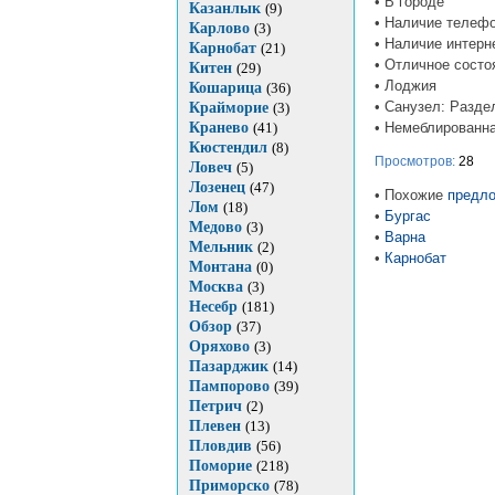
• В городе
Казанлык
(9)
• Наличие телефо
Карлово
(3)
• Наличие интерн
Карнобат
(21)
• Отличное состо
Китен
(29)
• Лоджия
Кошарица
(36)
• Санузел: Разде
Крайморие
(3)
• Немеблированн
Кранево
(41)
Кюстендил
(8)
Просмотров:
28
Ловеч
(5)
Лозенец
(47)
• Похожие
предло
Лом
(18)
•
Бургас
Медово
(3)
•
Варна
Мельник
(2)
•
Карнобат
Монтана
(0)
Москва
(3)
Несебр
(181)
Обзор
(37)
Оряхово
(3)
Пазарджик
(14)
Пампорово
(39)
Петрич
(2)
Плевен
(13)
Пловдив
(56)
Поморие
(218)
Приморско
(78)