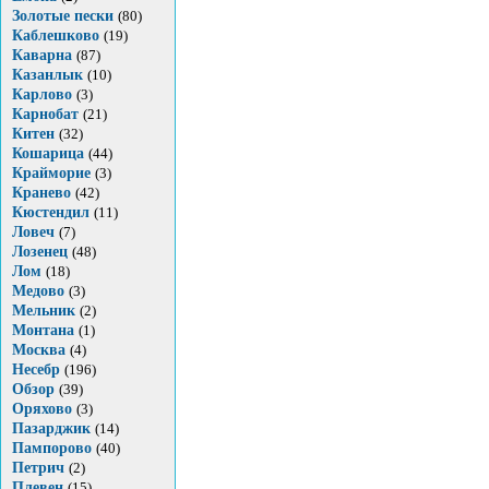
Золотые пески
(80)
Каблешково
(19)
Каварна
(87)
Казанлык
(10)
Карлово
(3)
Карнобат
(21)
Китен
(32)
Кошарица
(44)
Крайморие
(3)
Кранево
(42)
Кюстендил
(11)
Ловеч
(7)
Лозенец
(48)
Лом
(18)
Медово
(3)
Мельник
(2)
Монтана
(1)
Москва
(4)
Несебр
(196)
Обзор
(39)
Оряхово
(3)
Пазарджик
(14)
Пампорово
(40)
Петрич
(2)
Плевен
(15)