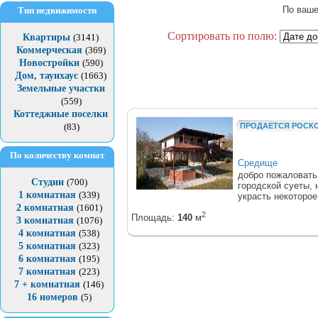
По ваше
Тип недвижимости
Сортировать по полю:
Квартиры
(3141)
Коммерческая
(369)
Новостройки
(590)
Дом, таунхаус
(1663)
Земельные участки
(559)
Коттеджные поселки
ПРОДАЕТСЯ РОСКО
(83)
По количеству комнат
Средище
добро пожаловать 
Студии
(700)
городской суеты, 
1 комнатная
(339)
украсть некоторое
2 комнатная
(1601)
2
Площадь:
140
м
3 комнатная
(1076)
4 комнатная
(538)
5 комнатная
(323)
6 комнатная
(195)
7 комнатная
(223)
7 + комнатная
(146)
16 номеров
(5)