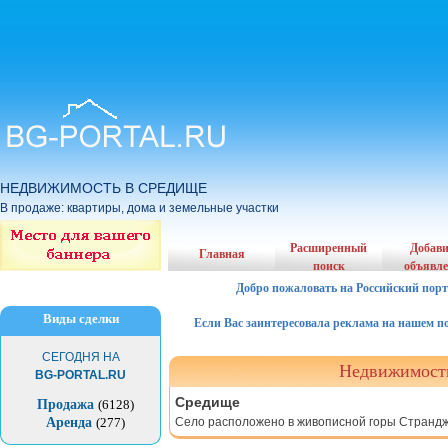
НЕДВИЖИМОСТЬ В СРЕДИЩЕ
В продаже: квартиры, дома и земельные участки
Расширенный
Добав
Главная
поиск
объявл
Добро пожаловать на Российский порт
Виды сделки
Если Вас заинтересовала реклама на нашем порта
СЕГОДНЯ НА
Недвижимость
BG-PORTAL.RU
Средище
Продажа
(6128)
Село расположено в живописной горы Странд
Аренда
(277)