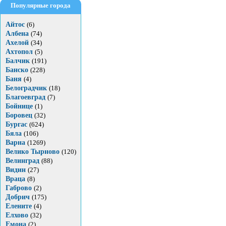
Популярные города
Айтос
(6)
Албена
(74)
Ахелой
(34)
Ахтопол
(5)
Балчик
(191)
Банско
(228)
Баня
(4)
Белоградчик
(18)
Благоевград
(7)
Бойнице
(1)
Боровец
(32)
Бургас
(624)
Бяла
(106)
Варна
(1269)
Велико Тырново
(120)
Велинград
(88)
Видин
(27)
Враца
(8)
Габрово
(2)
Добрич
(175)
Елените
(4)
Елхово
(32)
Емона
(2)