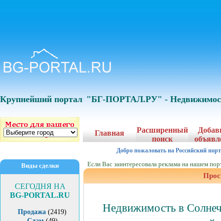
Крупнейший портал
"БГ-ПОРТАЛ.РУ" - Недвижимост
Расширенный
Добав
Главная
поиск
объявл
Добро пожаловать на Российский порт
Если Вас заинтересовала реклама на нашем порта
Виды сделки
Прос
СЕГОДНЯ НА
BG-PORTAL.RU
Недвижимость в
Солнеч
Продажа
(2419)
Сдам
(49)