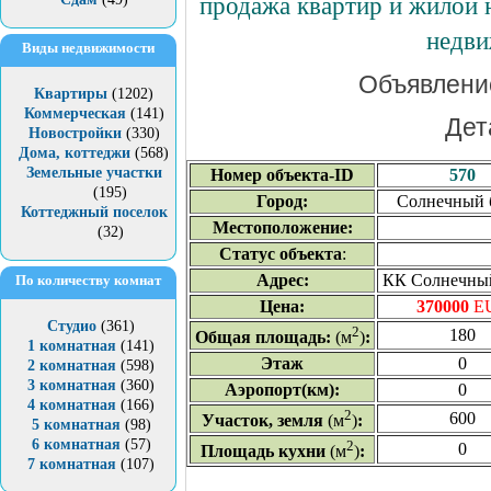
п
родажа квартир и жилой
недв
Виды недвижимости
Объявление
Квартиры
(1202)
Коммерческая
(141)
Дет
Новостройки
(330)
Дома, коттеджи
(568)
Земельные участки
Номер объекта-ID
570
(195)
Город:
Солнечный 
Коттеджный поселок
Местоположение:
(32)
Статус объекта
:
Адрес:
КК Солнечный
По количеству комнат
Цена:
370000
E
Студио
(361)
2
180
Общая площадь:
(м
)
:
1 комнатная
(141)
Этаж
0
2 комнатная
(598)
3 комнатная
(360)
Аэропорт(км):
0
4 комнатная
(166)
2
600
Участок, земля
(м
)
:
5 комнатная
(98)
6 комнатная
(57)
2
0
Площадь кухни
(м
)
:
7 комнатная
(107)