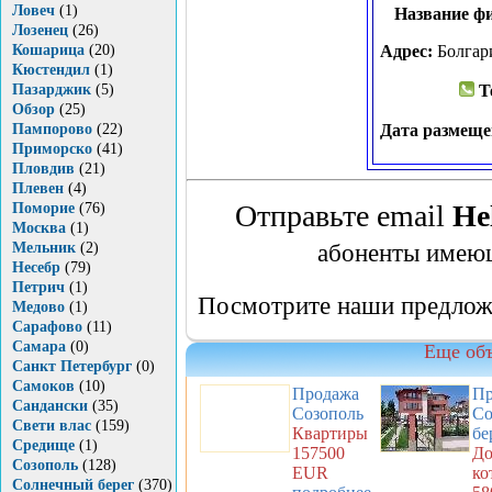
Ловеч
(1)
Название ф
Лозенец
(26)
Кошарица
(20)
Адрес:
Болгари
Кюстендил
(1)
Пазарджик
(5)
Т
Обзор
(25)
Пампорово
(22)
Дата размещ
Приморско
(41)
Пловдив
(21)
Плевен
(4)
Отправьте email
Hel
Поморие
(76)
Москва
(1)
абоненты имею
Мельник
(2)
Несебр
(79)
Петрич
(1)
Посмотрите наши предлож
Медово
(1)
Сарафово
(11)
Самара
(0)
Еще объ
Санкт Петербург
(0)
Самоков
(10)
Продажа
Пр
Сандански
(35)
Созополь
Со
Свети влас
(159)
Квартиры
бе
Средище
(1)
157500
До
Созополь
(128)
EUR
ко
Солнечный берег
(370)