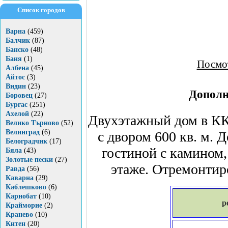
Список городов
Варна
(459)
Балчик
(87)
Банско
(48)
Баня
(1)
Посмот
Албена
(45)
Айтос
(3)
Видин
(23)
Дополн
Боровец
(27)
Бургас
(251)
Ахелой
(22)
Двухэтажный дом в КК 
Велико Търново
(52)
Велинград
(6)
с двором 600 кв. м. 
Белоградчик
(17)
гостиной с камином
Бяла
(43)
Золотые пески
(27)
этаже. Отремонтир
Равда
(56)
Каварна
(29)
Каблешково
(6)
Карнобат
(10)
р
Крайморие
(2)
Кранево
(10)
Китен
(20)