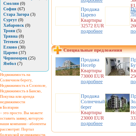
подробнее
58
Смолян
(0)
E
София
(67)
Продажа
Пр
по
Стара Загора
(3)
Царево
Ло
Сургут
(0)
Квартиры
Кв
Хабаровск
(0)
32572 EUR
26
Троян
(5)
подробнее
по
Трявна
(8)
Тетевен
(2)
Елхово
(30)
Специальные предложения
Царево
(37)
Черноморец
(25)
Продажа
Пр
Ямбол
(7)
Несебр
Бу
Квартиры
Кв
Недвижимость на
73000 EUR
25
Солнечном берегу,
подробнее
по
Недвижимость в Созополе,
Недвижимость в Банско,
Продажа
Пр
Покупка или аренда
Солнечный
Зо
недвижимости
берег
пе
в Болгарии
Квартиры
Но
– это просто. Вы можете
23000 EUR
33
оставить заявку, которую
подробнее
по
наши компании - абоненты
рассмотрят. Портал
болгарской недвижимости.