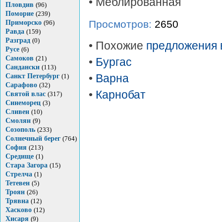
• Меблированная
Пловдив
(96)
Поморие
(239)
Просмотров:
2650
Приморско
(96)
Равда
(159)
Разград
(0)
• Похожие
предложения 
Русе
(6)
Самоков
(21)
•
Бургас
Сандански
(113)
Санкт Петербург
(1)
•
Варна
Сарафово
(32)
•
Карнобат
Святой влас
(317)
Синеморец
(3)
Сливен
(10)
Смолян
(9)
Созополь
(233)
Солнечный берег
(764)
София
(213)
Средище
(1)
Стара Загора
(15)
Стрелча
(1)
Тетевен
(5)
Троян
(26)
Трявна
(12)
Хасково
(12)
Хисаря
(9)