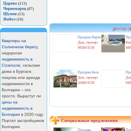
Царево
(115)
Черноморец
(67)
Шумен
(13)
Ямбол
(16)
ДРУГИЕ О
Продажа
Варна
Пр
Квартиры на
Дом, таунхаус
Кв
Солнечном берегу
,
99500 EUR
48
недорогая
недвижимость в
Созополе
, сельские
дома в Бургасе,
Продажа
Бяла
Пр
покупка или аренда
Дом, таунхаус
Дом
42000 EUR
94
недвижимости в
Болгарии – это
просто. Вырастут ли
цены на
недвижимость в
Болгарии
в 2020 году.
Портал застройщиков
Специальные предложения
Болгарии
Продажа
Пр