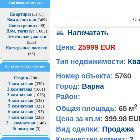
Тип недвижимости
Квартиры
(3141)
Ста
Коммерческая
(369)
Новостройки
(590)
Дом, таунхаус
(1663)
Напечатать
Земельные участки
(559)
Цена:
25999 EUR
Коттеджные поселки
(83)
Тип недвижимости:
Кв
По количеству комнат
Номер объекта:
5760
Студии
(700)
1 комнатная
(339)
Город:
Варна
2 комнатная
(1601)
3 комнатная
(1076)
Район:
4 комнатная
(538)
2
5 комнатная
(323)
Общая площадь:
65 м
6 комнатная
(195)
Цена за кв.м:
399.98 E
7 комнатная
(223)
7 + комнатная
(146)
Вид сделки:
Продажа
16 номеров
(5)
Количество комнат:
2