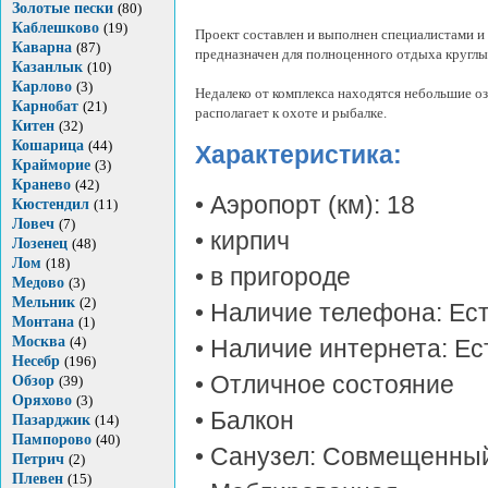
Золотые пески
(80)
Каблешково
(19)
Проект составлен и выполнен специалистами и
Каварна
(87)
предназначен для полноценного отдыха круглы
Казанлык
(10)
Карлово
(3)
Недалеко от комплекса находятся небольшие оз
Карнобат
(21)
располагает к охоте и рыбалке.
Китен
(32)
Кошарица
(44)
Характеристика:
Крайморие
(3)
Кранево
(42)
• Аэропорт (км): 18
Кюстендил
(11)
Ловеч
(7)
• кирпич
Лозенец
(48)
Лом
(18)
• в пригороде
Медово
(3)
Мельник
(2)
• Наличие телефона: Ес
Монтана
(1)
Москва
(4)
• Наличие интернета: Ес
Несебр
(196)
• Отличное состояние
Обзор
(39)
Оряхово
(3)
• Балкон
Пазарджик
(14)
Пампорово
(40)
• Санузел: Совмещенны
Петрич
(2)
Плевен
(15)