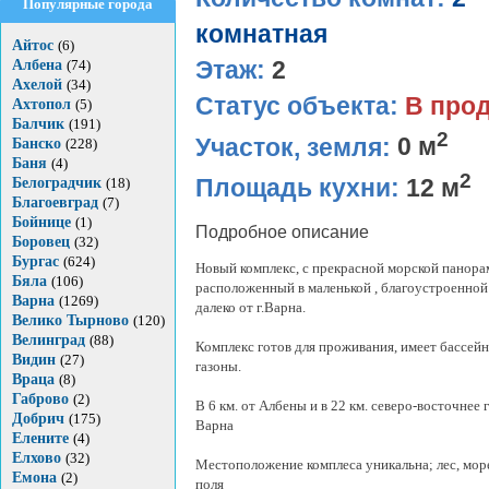
Популярные города
комнатная
Айтос
(6)
Этаж:
2
Албена
(74)
Ахелой
(34)
Статус объекта:
В про
Ахтопол
(5)
Балчик
(191)
2
Участок, земля:
0 м
Банско
(228)
Баня
(4)
2
Площадь кухни:
12 м
Белоградчик
(18)
Благоевград
(7)
Бойнице
(1)
Подробное описание
Боровец
(32)
Бургас
(624)
Новый комплекс, с прекрасной морской панора
Бяла
(106)
расположенный в маленькой , благоустроенной 
Варна
(1269)
далеко от г.Варна.
Велико Тырново
(120)
Велинград
(88)
Комплекс готов для проживания, имеет бассей
Видин
(27)
газоны.
Враца
(8)
Габрово
(2)
В 6 км. от Албены и в 22 км. северо-восточнее 
Добрич
(175)
Вaрна
Елените
(4)
Елхово
(32)
Местоположение комплеса уникальна; лес, мор
Емона
(2)
поля