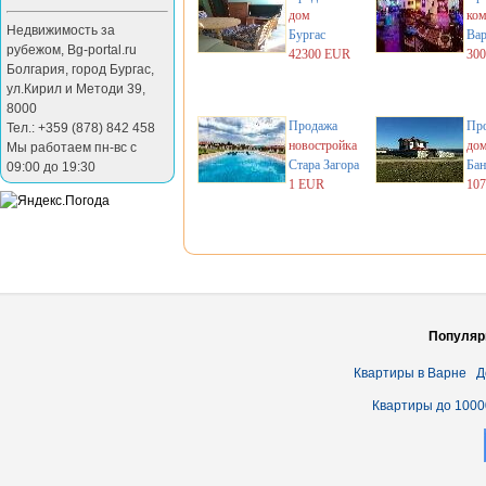
дом
ком
Недвижимость за
Бургас
Вар
рубежом
,
Bg-portal.ru
42300 EUR
30
Болгария
,
город Бургас
,
ул.Кирил и Методи 39
,
8000
Продажа
Пр
Тел.: +359 (878) 842 458
новостройка
до
Мы работаем пн-вс с
Стара Загора
Бан
09:00 до 19:30
1 EUR
10
Популяр
Квартиры в Варне
Д
Квартиры до 1000