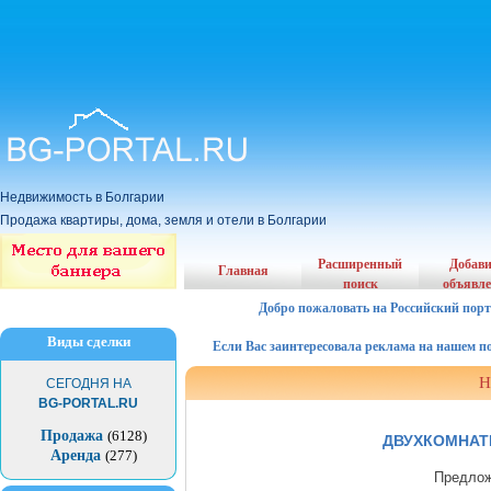
Недвижимость в Болгарии
Продажа квартиры, дома, земля и отели в Болгарии
Расширенный
Добав
Главная
поиск
объявл
Добро пожаловать на Российский порт
Виды сделки
Если Вас заинтересовала реклама на нашем порта
Н
СЕГОДНЯ НА
BG-PORTAL.RU
Продажа
(6128)
ДВУХКОМНАТН
Аренда
(277)
Предлож