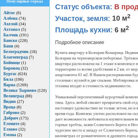
Популярные города
Статус объекта:
В про
Айтос
(6)
2
Участок, земля:
10 м
Албена
(74)
Ахелой
(34)
2
Площадь кухни:
6 м
Ахтопол
(5)
Балчик
(191)
Банско
(228)
Подробное описание
Баня
(4)
Белоградчик
(18)
Купить квартиру в Болгарии Кошарица. Недви
Благоевград
(7)
Болгарии на черноморском побережье. Трёхко
Бойнице
(1)
квартира расположена на 1 этаже в комплексе 
Боровец
(32)
территории со всеми удобствами в 2 км. от мо
Бургас
(624)
апартамента 61 м2. В Вашем распоряжении бу
Бяла
(106)
столовая с кухней и две спальни. Меблировка 
Варна
(1269)
техника входят в стоимость недвижимости.
Велико Тырново
(120)
Велинград
(88)
Уникальный перспективный курортный компле
Видин
(27)
типа. Здесь любой сможет превратить свой отд
Враца
(8)
настоящее удовольствие не только летом, но и 
Габрово
(2)
время года. Комплекс уютно расположен на скл
Добрич
(175)
дает возможность любоваться изумительным в
Елените
(4)
горные хребты, залив Солнечного Берега и Нес
Елхово
(32)
чудесное место к западу от Солнечного Берега, 
Емона
(2)
километрах от романтичного и древнего города