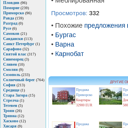
• Меблированная
Пловдив
(96)
Поморие
(239)
Просмотров:
332
Приморско
(96)
Равда
(159)
Разград
(0)
• Похожие
предложения 
Русе
(6)
Самоков
(21)
•
Бургас
Сандански
(113)
•
Варна
Санкт Петербург
(1)
Сарафово
(32)
•
Карнобат
Святой влас
(317)
Синеморец
(3)
Сливен
(10)
Смолян
(9)
Созополь
(233)
Солнечный берег
(764)
ДРУГИЕ О
София
(213)
Продажа
Пр
Средище
(1)
Приморско
По
Стара Загора
(15)
Квартиры
Дом
Стрелча
(1)
32900 EUR
58
Тетевен
(5)
Троян
(26)
Трявна
(12)
Хасково
(12)
Продажа
Пр
Хисаря
(9)