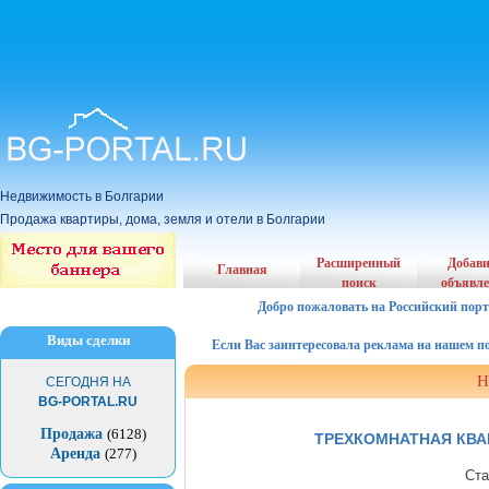
Недвижимость в Болгарии
Продажа квартиры, дома, земля и отели в Болгарии
Расширенный
Добав
Главная
поиск
объявл
Добро пожаловать на Российский порт
Виды сделки
Если Вас заинтересовала реклама на нашем порта
Н
СЕГОДНЯ НА
BG-PORTAL.RU
Продажа
(6128)
ТРЕХКОМНАТНАЯ КВА
Аренда
(277)
Ста