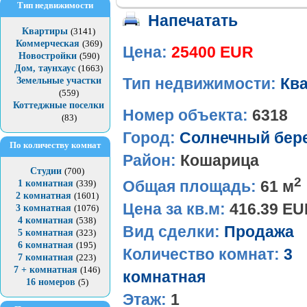
Тип недвижимости
Напечатать
Квартиры
(3141)
Коммерческая
(369)
Цена:
25400 EUR
Новостройки
(590)
Дом, таунхаус
(1663)
Земельные участки
Тип недвижимости:
Кв
(559)
Коттеджные поселки
Номер объекта:
6318
(83)
Город:
Солнечный бер
По количеству комнат
Район:
Кошарица
Студии
(700)
2
Общая площадь:
61 м
1 комнатная
(339)
2 комнатная
(1601)
Цена за кв.м:
416.39 E
3 комнатная
(1076)
4 комнатная
(538)
Вид сделки:
Продажа
5 комнатная
(323)
6 комнатная
(195)
Количество комнат:
3
7 комнатная
(223)
7 + комнатная
(146)
комнатная
16 номеров
(5)
Этаж:
1