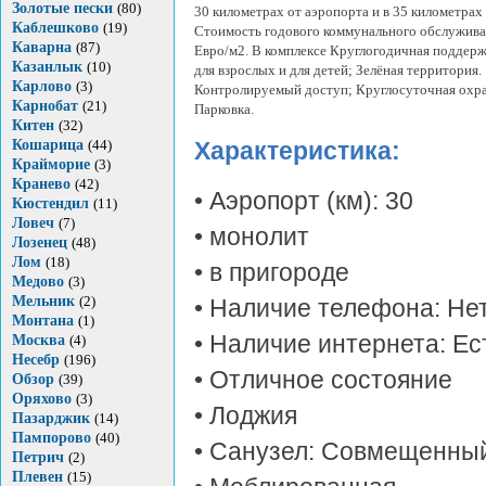
Золотые пески
(80)
30 километрах от аэропорта и в 35 километрах 
Каблешково
(19)
Стоимость годового коммунального обслуживан
Каварна
(87)
Евро/м2. В комплексе Круглогодичная поддерж
Казанлык
(10)
для взрослых и для детей; Зелёная территория.
Карлово
(3)
Контролируемый доступ; Круглосуточная охра
Карнобат
(21)
Парковка.
Китен
(32)
Кошарица
(44)
Характеристика:
Крайморие
(3)
Кранево
(42)
• Аэропорт (км): 30
Кюстендил
(11)
Ловеч
(7)
• монолит
Лозенец
(48)
Лом
(18)
• в пригороде
Медово
(3)
Мельник
(2)
• Наличие телефона: Не
Монтана
(1)
• Наличие интернета: Ес
Москва
(4)
Несебр
(196)
• Отличное состояние
Обзор
(39)
Оряхово
(3)
• Лоджия
Пазарджик
(14)
Пампорово
(40)
• Санузел: Совмещенны
Петрич
(2)
Плевен
(15)