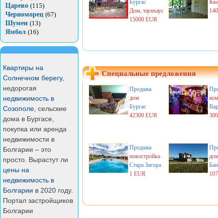
Бургас
Кв
Царево
(115)
Дом, таунхаус
14
Черноморец
(67)
15000 EUR
Шумен
(13)
Ямбол
(16)
Квартиры на
Специальные предложения
Солнечном берегу
,
недорогая
Продажа
Пр
недвижимость в
дом
ком
Бургас
Вар
Созополе
, сельские
42300 EUR
30
дома в Бургасе,
покупка или аренда
недвижимости в
Продажа
Пр
Болгарии – это
новостройка
до
просто. Вырастут ли
Стара Загора
Бан
цены на
1 EUR
10
недвижимость в
Болгарии
в 2020 году.
Портал застройщиков
Болгарии