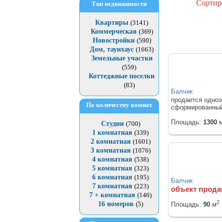
Сортир
Тип недвижимости
Квартиры
(3141)
Коммерческая
(369)
Новостройки
(590)
Дом, таунхаус
(1663)
Земельные участки
(559)
Коттеджные поселки
(83)
Балчик
продается одноэ
По количеству комнат
сформированный
Площадь:
1300
Студии
(700)
1 комнатная
(339)
2 комнатная
(1601)
3 комнатная
(1076)
4 комнатная
(538)
5 комнатная
(323)
6 комнатная
(195)
Балчик
7 комнатная
(223)
объект прода
7 + комнатная
(146)
2
16 номеров
(5)
Площадь:
90
м