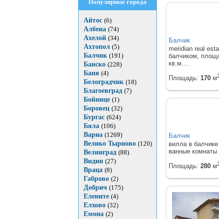
Популярные города
Айтос
(6)
Албена
(74)
Ахелой
(34)
Балчик
Ахтопол
(5)
meridian real e
Балчик
(191)
балчиком, площа
кв.м....
Банско
(228)
Баня
(4)
Площадь:
170
м
Белоградчик
(18)
Благоевград
(7)
Бойнице
(1)
Боровец
(32)
Бургас
(624)
Бяла
(106)
Варна
(1269)
Балчик
Велико Тырново
(120)
вилла в балчике
ванные комнаты 
Велинград
(88)
Видин
(27)
Площадь:
280
м
Враца
(8)
Габрово
(2)
Добрич
(175)
Елените
(4)
Елхово
(32)
Емона
(2)