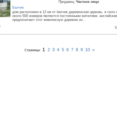
Продавец:
Частное лицо
Балчик
дом расположен в 12 км от балчик деревенская церковь. в село
около 500 номеров являются постоянными жителями. английские
предпочитают этот живописную деревню из...
2
Ц
1
2
3
4
5
6
7
8
9
10
»
Страницы: