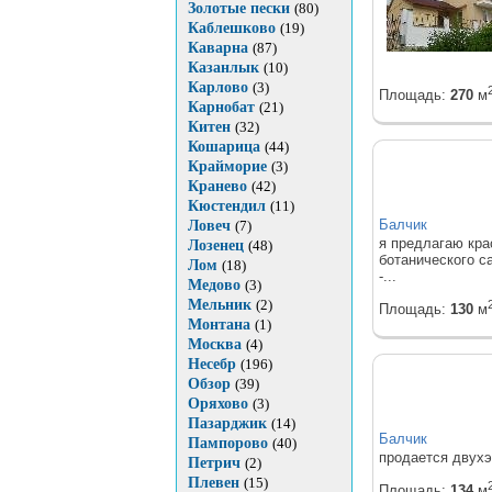
Золотые пески
(80)
Каблешково
(19)
Каварна
(87)
Казанлык
(10)
Карлово
(3)
Площадь:
270
м
Карнобат
(21)
Китен
(32)
Кошарица
(44)
Крайморие
(3)
Кранево
(42)
Кюстендил
(11)
Балчик
Ловеч
(7)
я предлагаю кра
Лозенец
(48)
ботанического с
Лом
(18)
-...
Медово
(3)
Мельник
(2)
Площадь:
130
м
Монтана
(1)
Москва
(4)
Несебр
(196)
Обзор
(39)
Оряхово
(3)
Пазарджик
(14)
Балчик
Пампорово
(40)
продается двухэ
Петрич
(2)
Плевен
(15)
Площадь:
134
м