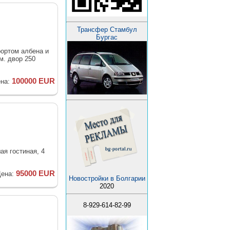
Трансфер Стамбул
Бургас
рортом албена и
м. двор 250
100000 EUR
на:
ая гостиная, 4
95000 EUR
ена:
Новостройки в Болгарии
2020
8-929-614-82-99