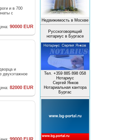
оги и в 700
мнаты с
Недвижимость в Москве
90000 EUR
ена:
Русскоговорящий
нотариус в Бургасе
дворца и
Тел. +359 885 898 058
ие двухэтажное
Нотариус
Сергей Янков
82000 EUR
Нотариальная кантора
ена:
Бургас
99000 EUR
ена: