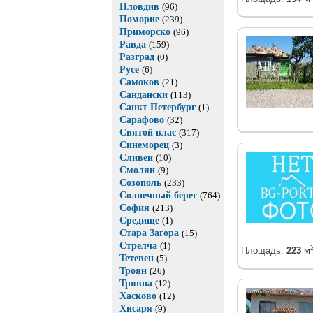
Пловдив
(96)
Поморие
(239)
Приморско
(96)
Равда
(159)
Разград
(0)
Русе
(6)
Самоков
(21)
Сандански
(113)
Санкт Петербург
(1)
Сарафово
(32)
Святой влас
(317)
Синеморец
(3)
Сливен
(10)
Смолян
(9)
Созополь
(233)
Солнечный берег
(764)
София
(213)
Средище
(1)
Стара Загора
(15)
Стрелча
(1)
Площадь:
223
м
Тетевен
(5)
Троян
(26)
Трявна
(12)
Хасково
(12)
Хисаря
(9)