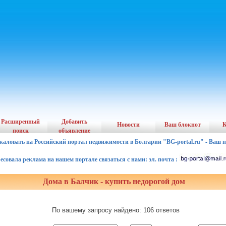
Расширенный
Добавить
Новости
Ваш блокнот
К
поиск
объявление
жаловать на Российский портал недвижимости в Болгарии "BG-portal.ru" - Ваш 
ала реклама на нашем портале связаться с нами: эл. почта :
Дома в Балчик - купить недорогой дом
По вашему запросу найдено: 106 ответов