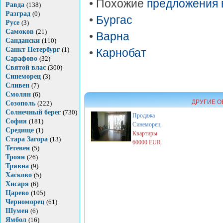
• Похожие
предложения 
Равда
(138)
Разград
(0)
•
Бургас
Русе
(3)
Самоков
(21)
•
Варна
Сандански
(110)
Санкт Петербург
(1)
•
Карнобат
Сарафово
(32)
Святой влас
(300)
Синеморец
(3)
Сливен
(7)
Смолян
(6)
ДРУГИЕ О
Созополь
(222)
Солнечный берег
(730)
Продажа
София
(181)
Синеморец
Средище
(1)
Квартиры
Стара Загора
(13)
60000 EUR
Тетевен
(5)
Троян
(26)
Трявна
(9)
Хасково
(5)
Хисаря
(6)
Царево
(105)
Черноморец
(61)
Шумен
(6)
Ямбол
(16)