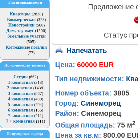
Тип недвижимости
Предложение 
Квартиры
(2838)
Коммерческая
(323)
Новостройки
(560)
Дом, таунхаус
(1506)
Статус пр
Земельные участки
(505)
Коттеджные поселки
Напечатать
(77)
Цена:
60000 EUR
По количеству комнат
Студии
(662)
Тип недвижимости:
Кв
1 комнатная
(313)
2 комнатная
(1439)
Номер объекта:
3805
3 комнатная
(967)
4 комнатная
(480)
Город:
Синеморец
5 комнатная
(294)
6 комнатная
(166)
Район:
Синеморец
7 комнатная
(211)
7 + комнатная
(111)
2
Общая площадь:
75 м
Популярные города
Цена за кв.м:
800.00 E