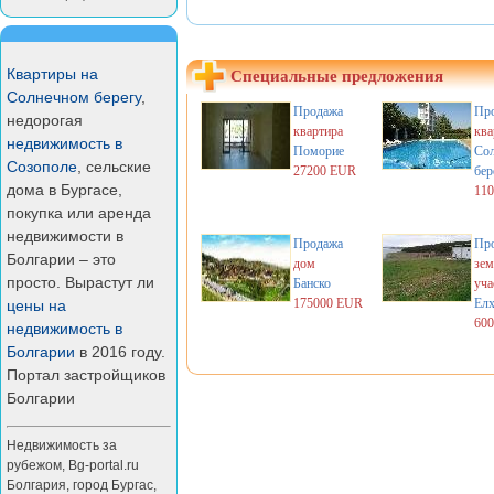
Квартиры на
Специальные предложения
Солнечном берегу
,
Продажа
Пр
недорогая
квартира
ква
недвижимость в
Поморие
Со
Созополе
, сельские
27200 EUR
бер
дома в Бургасе,
11
покупка или аренда
недвижимости в
Продажа
Пр
Болгарии – это
дом
зем
просто. Вырастут ли
Банско
уча
175000 EUR
Ел
цены на
60
недвижимость в
Болгарии
в 2016 году.
Портал застройщиков
Болгарии
Недвижимость за
рубежом
,
Bg-portal.ru
Болгария
,
город Бургас
,