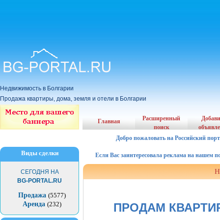
Недвижимость в Болгарии
Продажа квартиры, дома, земля и отели в Болгарии
Расширенный
Добав
Главная
поиск
объявл
Добро пожаловать на Российский порт
Виды сделки
Если Вас заинтересовала реклама на нашем порта
Н
СЕГОДНЯ НА
BG-PORTAL.RU
Продажа
(5577)
Аренда
(232)
ПРОДАМ КВАРТИ