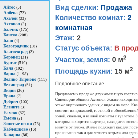
Вид сделки:
Продажа
Айтос
(5)
Албена
(72)
Количество комнат:
2
Ахелой
(33)
Ахтопол
(3)
комнатная
Балчик
(175)
Банско
(208)
Этаж:
2
Баня
(4)
Белоградчик
(18)
Статус объекта:
В про
Благоевград
(2)
2
Боровец
(31)
Участок, земля:
0 м
Бургас
(510)
2
Бяла
(102)
Площадь кухни:
15 м
Варна
(1198)
Велико Тырново
(111)
Подробное описание
Велинград
(61)
Видин
(26)
Предлагаем к продаже двухкомнатную квартир
Враца
(7)
Синеморце община Ахтопол. Жилье находится
Добрич
(155)
этаже кирпичного здания, с видом на море. Кв
Елените
(3)
состоит из прихожей, гостиной с обособленно
Елхово
(32)
зоной, спальни, и ванной комнаты с туалетом. З
Емона
(2)
котором находится квартира, находится возле ц
Золотые пески
(73)
минуте от пляжа. Жилье подходит как для пос
Каблешково
(16)
проживания так и для летнего отдыха или сдачи
Каварна
(86)