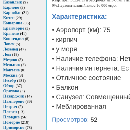
Квартира продается в рассрочку на 5-6 лет. Ра
Казанлык
(9)
0%.Первоначальный взнос 16 000 евро.
Карлово
(3)
Карнобат
(21)
Характеристика:
Китен
(29)
Кошарица
(36)
Крайморие
(3)
• Аэропорт (км): 75
Кранево
(41)
• кирпич
Кюстендил
(8)
Ловеч
(5)
• у моря
Лозенец
(47)
Лом
(18)
• Наличие телефона: Не
Медово
(3)
Мельник
(2)
• Наличие интернета: Ес
Монтана
(0)
Москва
(3)
• Отличное состояние
Несебр
(181)
Обзор
(37)
• Балкон
Оряхово
(3)
• Санузел: Совмещенны
Пазарджик
(14)
Пампорово
(39)
• Меблированная
Петрич
(2)
Плевен
(13)
Пловдив
(56)
Просмотров:
52
Поморие
(218)
Приморско
(78)