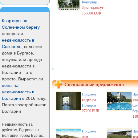
Кошарица
Дом, таунхаус
155000 EUR
Квартиры на
Солнечном берегу
,
недорогая
недвижимость в
Созополе
, сельские
дома в Бургасе,
покупка или аренда
недвижимости в
Болгарии – это
просто. Вырастут ли
Специальные предложения
цены на
недвижимость в
Продажа
Пр
Болгарии
в 2016 году.
квартира
ква
Портал застройщиков
Поморие
Со
Болгарии
27200 EUR
бер
11
Недвижимость за
рубежом
,
Bg-portal.ru
Продажа
Пр
Болгария
,
город Бургас
,
дом
зем