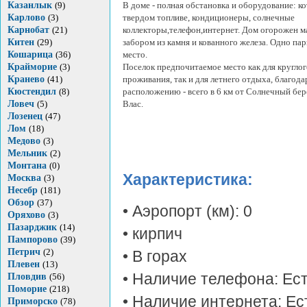
Казанлык
(9)
В доме - полная обстановка и оборудование: ко
Карлово
(3)
твердом топливе, кондиционеры, солнечные
Карнобат
(21)
коллекторы,телефон,интернет. Дом огорожен 
Китен
(29)
забором из камня и кованного железа. Одно па
Кошарица
(36)
место.
Крайморие
(3)
Поселок предпочитаемое место как для кругло
Кранево
(41)
проживания, так и для летнего отдыха, благода
Кюстендил
(8)
расположению - всего в 6 км от Солнечный бер
Ловеч
(5)
Влас.
Лозенец
(47)
Лом
(18)
Медово
(3)
Мельник
(2)
Монтана
(0)
Характеристика:
Москва
(3)
Несебр
(181)
Обзор
(37)
• Аэропорт (км): 0
Оряхово
(3)
Пазарджик
(14)
• кирпич
Пампорово
(39)
Петрич
(2)
• В горах
Плевен
(13)
• Наличие телефона: Ес
Пловдив
(56)
Поморие
(218)
• Наличие интернета: Ес
Приморско
(78)