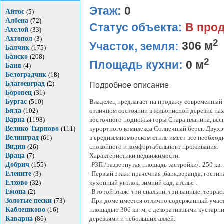
Этаж:
0
Айтос
(5)
Албена
(72)
Статус объекта:
В про
Ахелой
(33)
Ахтопол
(3)
2
Участок, земля:
306 м
Балчик
(175)
Банско
(208)
2
Площадь кухни:
0 м
Баня
(4)
Белоградчик
(18)
Благоевград
(2)
Подробное описание
Боровец
(31)
Бургас
(510)
Владелец предлагает на продажу современный 
Бяла
(102)
отличном состоянии в живописной деревне на
Варна
(1198)
восточного подножья горы Стара планина, всег
Велико Тырново
(111)
курортного комплекса Солнечный берег. Двух
Велинград
(61)
в средиземноморском стиле имеет все необход
Видин
(26)
спокойного и комфортабельного проживания.
Враца
(7)
Характеристики недвижимости:
Добрич
(155)
-РЗП /развернутая площадь застройки/: 250 кв. 
Елените
(3)
-Первый этаж: прачечная ,баня,веранда, гостин
Елхово
(32)
кухонный уголок, зимний сад, ателье .
Емона
(2)
-Второй этаж: три спальни, три ванные, террас
Золотые пески
(73)
-При доме имеется отлично содержанный учас
Каблешково
(16)
площадью 306 кв. м, с декоративными кустарн
Каварна
(86)
деревьями и небольших аллей.