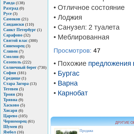
Равда
(138)
• Отличное состояние
Разград
(0)
Русе
(3)
• Лоджия
Самоков
(21)
Сандански
(110)
• Санузел: 2 туалета
Санкт Петербург
(1)
Сарафово
(32)
• Меблированная
Святой влас
(300)
Синеморец
(3)
Просмотров:
47
Сливен
(7)
Смолян
(6)
Созополь
(222)
• Похожие
предложения 
Солнечный берег
(730)
•
Бургас
София
(181)
Средище
(1)
•
Варна
Стара Загора
(13)
Тетевен
(5)
•
Карнобат
Троян
(26)
Трявна
(9)
Хасково
(5)
Хисаря
(6)
Царево
(105)
Черноморец
(61)
ДРУГИЕ О
Шумен
(6)
Продажа
Ямбол
(16)