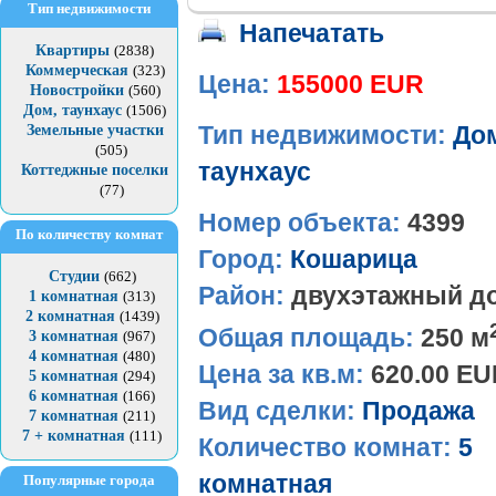
Тип недвижимости
Напечатать
Квартиры
(2838)
Коммерческая
(323)
Цена:
155000 EUR
Новостройки
(560)
Дом, таунхаус
(1506)
Земельные участки
Тип недвижимости:
До
(505)
таунхаус
Коттеджные поселки
(77)
Номер объекта:
4399
По количеству комнат
Город:
Кошарица
Студии
(662)
Район:
двухэтажный д
1 комнатная
(313)
2 комнатная
(1439)
Общая площадь:
250 м
3 комнатная
(967)
4 комнатная
(480)
Цена за кв.м:
620.00 E
5 комнатная
(294)
6 комнатная
(166)
Вид сделки:
Продажа
7 комнатная
(211)
7 + комнатная
(111)
Количество комнат:
5
комнатная
Популярные города