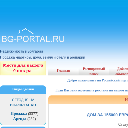
Недвижимость в Болгарии
Продажа квартиры, дома, земля и отели в Болгарии
Расширенный
Добав
Главная
поиск
объявл
Добро пожаловать на Российский порт
Виды сделки
Если Вас заинтересовала реклама на нашем порта
Н
СЕГОДНЯ НА
BG-PORTAL.RU
Продажа
(5577)
ДОМ ЗА 155000 ЕВ
Аренда
(232)
Стат