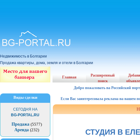
Недвижимость в Болгарии
Продажа квартиры, дома, земля и отели в Болгарии
Расширенный
Добав
Главная
поиск
объявл
Добро пожаловать на Российский порт
Виды сделки
Если Вас заинтересовала реклама на нашем порта
Н
СЕГОДНЯ НА
BG-PORTAL.RU
Продажа
(5577)
Аренда
(232)
СТУДИЯ В ЕЛ