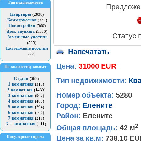
Тип недвижимости
Предложе
Квартиры
(2838)
Коммерческая
(323)
Новостройки
(560)
Дом, таунхаус
(1506)
Статус 
Земельные участки
(505)
Коттеджные поселки
Напечатать
(77)
Цена:
31000 EUR
По количеству комнат
Студии
(662)
Тип недвижимости:
Кв
1 комнатная
(313)
2 комнатная
(1439)
Номер объекта:
5280
3 комнатная
(967)
4 комнатная
(480)
Город:
Елените
5 комнатная
(294)
6 комнатная
(166)
Район:
Елените
7 комнатная
(211)
7 + комнатная
(111)
2
Общая площадь:
42 м
Популярные города
Цена за кв.м:
738.10 E