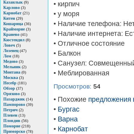
Казанлык
(9)
• кирпич
Карлово
(3)
• у моря
Карнобат
(21)
Китен
(29)
• Наличие телефона: Не
Кошарица
(36)
Крайморие
(3)
• Наличие интернета: Ес
Кранево
(41)
Кюстендил
(8)
• Отличное состояние
Ловеч
(5)
Лозенец
(47)
• Балкон
Лом
(18)
Медово
(3)
• Санузел: Совмещенны
Мельник
(2)
• Меблированная
Монтана
(0)
Москва
(3)
Несебр
(181)
Просмотров:
54
Обзор
(37)
Оряхово
(3)
• Похожие
предложения 
Пазарджик
(14)
Пампорово
(39)
•
Бургас
Петрич
(2)
Плевен
(13)
•
Варна
Пловдив
(56)
Поморие
(218)
•
Карнобат
Приморско
(78)