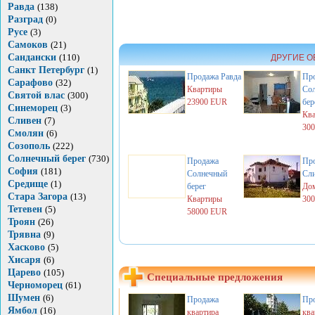
Равда
(138)
Разград
(0)
Русе
(3)
Самоков
(21)
Сандански
(110)
ДРУГИЕ О
Санкт Петербург
(1)
Продажа
Равда
Пр
Сарафово
(32)
Квартиры
Со
Святой влас
(300)
23900 EUR
бер
Синеморец
(3)
Кв
Сливен
(7)
30
Смолян
(6)
Созополь
(222)
Солнечный берег
(730)
Продажа
Пр
София
(181)
Солнечный
Сл
Средище
(1)
берег
Дом
Стара Загора
(13)
Квартиры
30
Тетевен
(5)
58000 EUR
Троян
(26)
Трявна
(9)
Хасково
(5)
Хисаря
(6)
Царево
(105)
Специальные предложения
Черноморец
(61)
Шумен
(6)
Продажа
Пр
Ямбол
(16)
квартира
ква