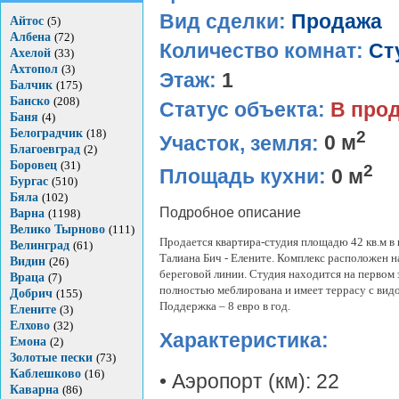
Вид сделки:
Продажа
Айтос
(5)
Албена
(72)
Количество комнат:
Ст
Ахелой
(33)
Ахтопол
(3)
Этаж:
1
Балчик
(175)
Банско
(208)
Статус объекта:
В про
Баня
(4)
Белоградчик
(18)
2
Участок, земля:
0 м
Благоевград
(2)
Боровец
(31)
2
Площадь кухни:
0 м
Бургас
(510)
Бяла
(102)
Подробное описание
Варна
(1198)
Велико Тырново
(111)
Продается квартира-студия площадю 42 кв.м в 
Велинград
(61)
Талиана Бич - Елените. Комплекс расположен н
Видин
(26)
береговой линии. Студия находится на первом 
Враца
(7)
полностью меблирована и имеет террасу с видо
Добрич
(155)
Поддержка – 8 евро в год.
Елените
(3)
Елхово
(32)
Характеристика:
Емона
(2)
Золотые пески
(73)
Каблешково
(16)
• Аэропорт (км): 22
Каварна
(86)