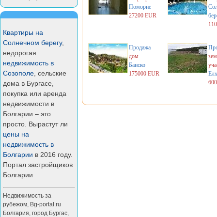
Поморие
Со
27200 EUR
бер
11
Квартиры на
Солнечном берегу
,
Продажа
Пр
недорогая
дом
зем
недвижимость в
Банско
уча
Созополе
, сельские
175000 EUR
Ел
60
дома в Бургасе,
покупка или аренда
недвижимости в
Болгарии – это
просто. Вырастут ли
цены на
недвижимость в
Болгарии
в 2016 году.
Портал застройщиков
Болгарии
Недвижимость за
рубежом
,
Bg-portal.ru
Болгария
,
город Бургас
,