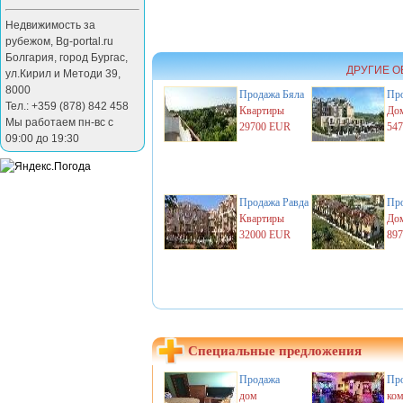
Недвижимость за
рубежом
,
Bg-portal.ru
Болгария
,
город Бургас
,
ДРУГИЕ О
ул.Кирил и Методи 39
,
8000
Продажа
Бяла
Пр
Тел.: +359 (878) 842 458
Квартиры
Дом
Мы работаем пн-вс с
29700 EUR
54
09:00 до 19:30
Продажа
Равда
Пр
Квартиры
Дом
32000 EUR
89
Специальные предложения
Продажа
Пр
дом
ком