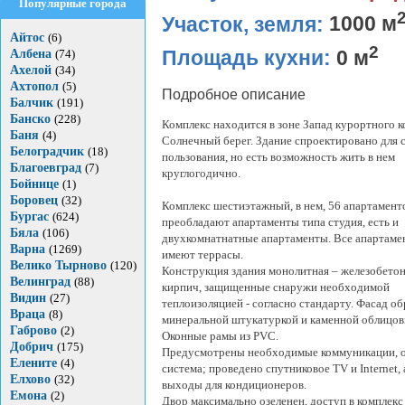
Популярные города
Участок, земля:
1000 м
Айтос
(6)
2
Площадь кухни:
0 м
Албена
(74)
Ахелой
(34)
Ахтопол
(5)
Подробное описание
Балчик
(191)
Банско
(228)
Комплекс находится в зоне Запад курортного 
Баня
(4)
Солнечный берег. Здание спроектировано для 
Белоградчик
(18)
пользования, но есть возможность жить в нем
Благоевград
(7)
круглогодично.
Бойнице
(1)
Боровец
(32)
Комплекс шестиэтажный, в нем, 56 апартамент
Бургас
(624)
преобладают апартаменты типа студия, есть и
Бяла
(106)
двухкомнатнатные апартаменты. Все апартаме
Варна
(1269)
имеют террасы.
Велико Тырново
(120)
Конструкция здания монолитная – железобетон
Велинград
(88)
кирпич, защищенные снаружи необходимой
Видин
(27)
теплоизоляцией - согласно стандарту. Фасад о
Враца
(8)
минеральной штукатуркой и каменной облицов
Габрово
(2)
Оконные рамы из PVC.
Добрич
(175)
Предусмотрены необходимые коммуникации, 
Елените
(4)
система; проведено спутниковое TV и Internet, 
Елхово
(32)
выходы для кондиционеров.
Емона
(2)
Двор максимально озеленен, доступ в комплекс