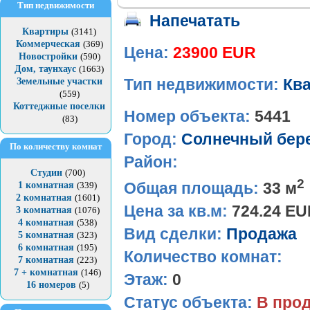
Тип недвижимости
Напечатать
Квартиры
(3141)
Коммерческая
(369)
Цена:
23900 EUR
Новостройки
(590)
Дом, таунхаус
(1663)
Земельные участки
Тип недвижимости:
Кв
(559)
Коттеджные поселки
Номер объекта:
5441
(83)
Город:
Солнечный бер
По количеству комнат
Район:
Студии
(700)
2
Общая площадь:
33 м
1 комнатная
(339)
2 комнатная
(1601)
Цена за кв.м:
724.24 E
3 комнатная
(1076)
4 комнатная
(538)
Вид сделки:
Продажа
5 комнатная
(323)
6 комнатная
(195)
Количество комнат:
7 комнатная
(223)
7 + комнатная
(146)
Этаж:
0
16 номеров
(5)
Статус объекта:
В про