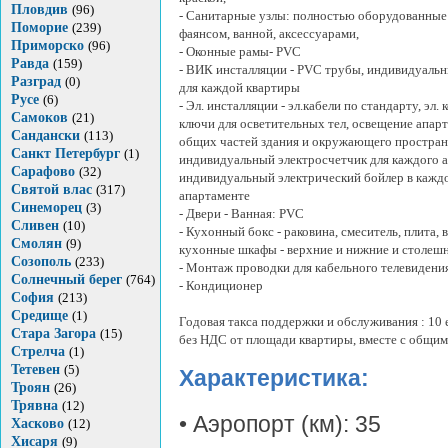
Пловдив
(96)
- Санитарные узлы: полностью оборудованны
Поморие
(239)
фаянсом, ванной, аксессуарами,
Приморско
(96)
- Оконные рамы- PVC
Равда
(159)
- ВИК инсталляции - PVC трубы, индивидуаль
Разград
(0)
для каждой квартиры
Русе
(6)
- Эл. инсталляции - эл.кабели по стандарту, эл. 
Самоков
(21)
ключи для осветительных тел, освещение апар
Сандански
(113)
общих частей здания и окружающего простран
Санкт Петербург
(1)
индивидуальный электросчетчик для каждого а
Сарафово
(32)
индивидуальный электрический бойлер в кажд
Святой влас
(317)
апартаменте
Синеморец
(3)
- Двери - Ванная: PVC
Сливен
(10)
- Кухонный бокс - раковина, смеситель, плита, 
Смолян
(9)
кухонные шкафы - верхние и нижние и столеш
Созополь
(233)
- Монтаж проводки для кабельного телевидени
Солнечный берег
(764)
- Кондиционер
София
(213)
Средище
(1)
Годовая такса поддержки и обслуживания : 10 е
Стара Загора
(15)
без НДС от площади квартиры, вместе с общим
Стрелча
(1)
Тетевен
(5)
Характеристика:
Троян
(26)
Трявна
(12)
• Аэропорт (км): 35
Хасково
(12)
Хисаря
(9)