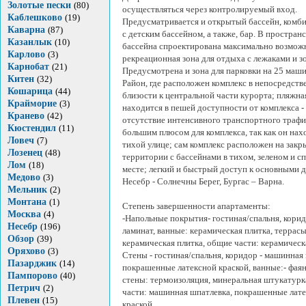
Золотые пески
(80)
осуществляться через контролируемый вход.
Каблешково
(19)
Предусматривается и открытый бассейн, ком
Каварна
(87)
с детским бассейном, а также, бар. В пространс
Казанлык
(10)
бассейна спроектирована максимально возмож
Карлово
(3)
рекреационная зона для отдыха с лежаками и з
Карнобат
(21)
Предусмотрена и зона для парковки на 25 маши
Китен
(32)
Район, где расположен комплекс в непосредств
Кошарица
(44)
близости к центральной части курорта; пляжна
Крайморие
(3)
находится в пешей доступности от комплекса -
Кранево
(42)
отсутствие интенсивного транспортного трафи
Кюстендил
(11)
большим плюсом для комплекса, так как он нах
Ловеч
(7)
тихой улице; сам комплекс расположен на закр
Лозенец
(48)
территории с бассейнами в тихом, зеленом и с
Лом
(18)
месте; легкий и быстрый доступ к основными 
Медово
(3)
Несебр - Солнечны Берег, Бургас – Варна.
Мельник
(2)
Монтана
(1)
Степень завершенности апартаменты:
Москва
(4)
-Напольные покрытия- гостиная/спальня, корид
Несебр
(196)
ламинат, ванные: керамическая плитка, террасы
Обзор
(39)
керамическая плитка, общие части: керамическ
Оряхово
(3)
Стены - гостиная/спальня, коридор - машинная
Пазарджик
(14)
покрашенные латексной краской, ванные:- фая
Пампорово
(40)
стены: термоизоляция, минеральная штукатурк
Петрич
(2)
части: машинная шпатлевка, покрашенные лат
Плевен
(15)
краской,