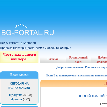
Недвижимость в Болгарии
Продажа квартиры, дома, земля и отели в Болгарии
Расширенный
Добав
Главная
поиск
объявл
Добро пожаловать на Российский порт
Виды сделки
Если Вас заинтересовала реклама на нашем порта
Н
СЕГОДНЯ НА
BG-PORTAL.RU
Продажа
(6128)
НОВЫЙ ЖИЛОЙ К
Аренда
(277)
Стат