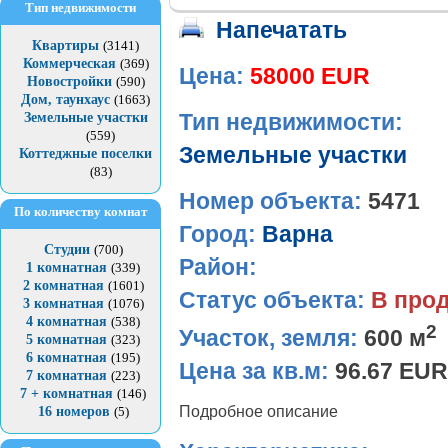
Тип недвижимости
Напечатать
Квартиры
(3141)
Коммерческая
(369)
Цена:
58000 EUR
Новостройки
(590)
Дом, таунхаус
(1663)
Земельные участки
Тип недвижимости:
(559)
Земельные участки
Коттеджные поселки
(83)
Номер объекта:
5471
По количеству комнат
Город:
Варна
Студии
(700)
Район:
1 комнатная
(339)
2 комнатная
(1601)
Статус объекта:
В про
3 комнатная
(1076)
4 комнатная
(538)
2
Участок, земля:
600 м
5 комнатная
(323)
6 комнатная
(195)
Цена за кв.м:
96.67 EUR
7 комнатная
(223)
7 + комнатная
(146)
Подробное описание
16 номеров
(5)