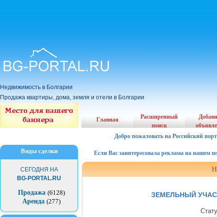
Недвижимость в Болгарии
Продажа квартиры, дома, земля и отели в Болгарии
Расширенный
Добав
Главная
поиск
объявл
Добро пожаловать на Российский порт
Виды сделки
Если Вас заинтересовала реклама на нашем порта
Н
СЕГОДНЯ НА
BG-PORTAL.RU
Продажа
(6128)
ЗЕМЕЛЬНЫЙ УЧАСТ
Аренда
(277)
Стат