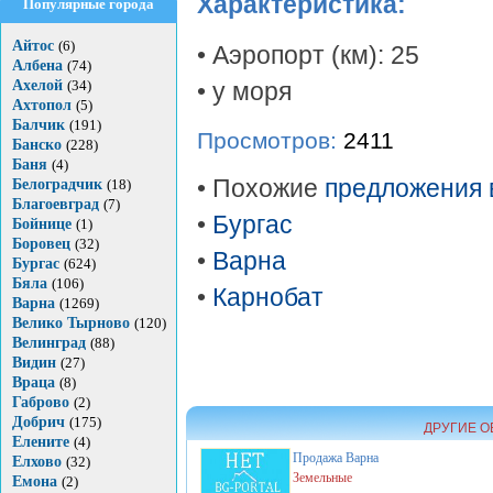
Характеристика:
Популярные города
Айтос
(6)
• Аэропорт (км): 25
Албена
(74)
Ахелой
(34)
• у моря
Ахтопол
(5)
Балчик
(191)
Просмотров:
2411
Банско
(228)
Баня
(4)
• Похожие
предложения 
Белоградчик
(18)
Благоевград
(7)
•
Бургас
Бойнице
(1)
Боровец
(32)
•
Варна
Бургас
(624)
Бяла
(106)
•
Карнобат
Варна
(1269)
Велико Тырново
(120)
Велинград
(88)
Видин
(27)
Враца
(8)
Габрово
(2)
Добрич
(175)
ДРУГИЕ О
Елените
(4)
Продажа
Варна
Елхово
(32)
Земельные
Емона
(2)