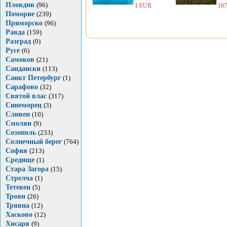
Пловдив
(96)
1 EUR
10
Поморие
(239)
Приморско
(96)
Равда
(159)
Разград
(0)
Русе
(6)
Самоков
(21)
Сандански
(113)
Санкт Петербург
(1)
Сарафово
(32)
Святой влас
(317)
Синеморец
(3)
Сливен
(10)
Смолян
(9)
Созополь
(233)
Солнечный берег
(764)
София
(213)
Средище
(1)
Стара Загора
(15)
Стрелча
(1)
Тетевен
(5)
Троян
(26)
Трявна
(12)
Хасково
(12)
Хисаря
(9)