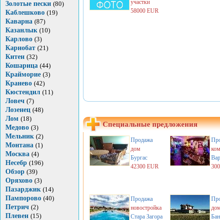
участки
Золотые пески
(80)
58000 EUR
Каблешково
(19)
Каварна
(87)
Казанлык
(10)
Карлово
(3)
Карнобат
(21)
Китен
(32)
Кошарица
(44)
Крайморие
(3)
Кранево
(42)
Кюстендил
(11)
Ловеч
(7)
Лозенец
(48)
Лом
(18)
Специальные предложения
Медово
(3)
Мельник
(2)
Продажа
Пр
Монтана
(1)
дом
ком
Москва
(4)
Бургас
Вар
Несебр
(196)
42300 EUR
30
Обзор
(39)
Оряхово
(3)
Пазарджик
(14)
Пампорово
(40)
Продажа
Пр
Петрич
(2)
новостройка
до
Плевен
(15)
Стара Загора
Бан