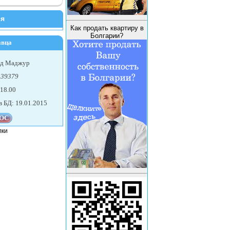
ея
Как продать квартиру в
Болгарии?
авца
ед Маджур
439379
 18.00
в БД: 19.01.2015
лки