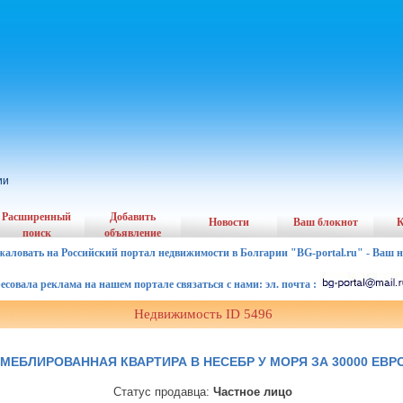
ии
Расширенный
Добавить
Новости
Ваш блокнот
К
поиск
объявление
жаловать на Российский портал недвижимости в Болгарии "BG-portal.ru" - Ваш 
ала реклама на нашем портале связаться с нами: эл. почта :
Недвижимость ID 5496
МЕБЛИРОВАННАЯ КВАРТИРА В НЕСЕБР У МОРЯ ЗА 30000 ЕВР
Статус продавца:
Частное лицо