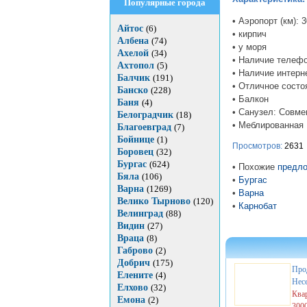
Популярные города
• Аэропорт (км): 3
Айтос
(6)
• кирпич
Албена
(74)
• у моря
Ахелой
(34)
• Наличие телефо
Ахтопол
(5)
• Наличие интерн
Балчик
(191)
• Отличное состо
Банско
(228)
• Балкон
Баня
(4)
• Санузел: Совм
Белоградчик
(18)
• Меблированная
Благоевград
(7)
Бойнице
(1)
Просмотров:
2631
Боровец
(32)
Бургас
(624)
• Похожие
предло
Бяла
(106)
•
Бургас
Варна
(1269)
•
Варна
Велико Тырново
(120)
•
Карнобат
Велинград
(88)
Видин
(27)
Враца
(8)
Габрово
(2)
Добрич
(175)
Про
Елените
(4)
Нес
Елхово
(32)
Ква
Емона
(2)
300