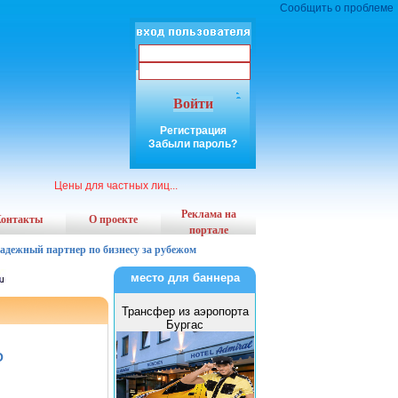
Сообщить о проблеме
Войти
Регистрация
Забыли пароль?
Цены для частных лиц...
Реклама на
онтакты
О проекте
портале
надежный партнер по бизнесу за рубежом
место для баннера
Трансфер из аэропорта
Бургас
О