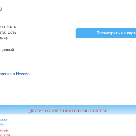
0
на: Есть
ета: Есть
Посмотреть на карт
яние
ещенный
жения в Несебр
ДРУГИЕ ОБЪЯВЛЕНИЯ ОТ ПОЛЬЗОВАТЕЛЯ
дажа
ебр
ртиры
00 EUR