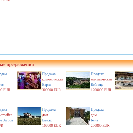
ые предложения
дажа
Продажа
Продажа
коммерческая
коммерческая
гас
Варна
Бойнице
00 EUR
300000 EUR
1200000 EUR
дажа
Продажа
Продажа
остройка
дом
дом
а Загора
Банско
Бяла
UR
107000 EUR
250000 EUR