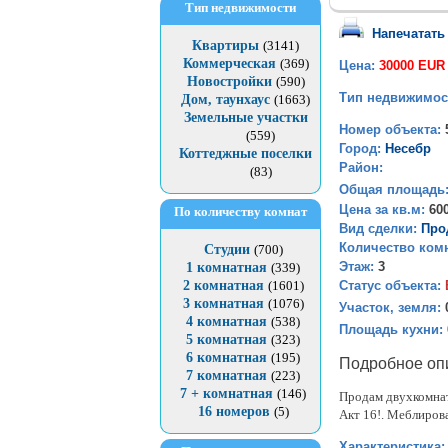
Тип недвижимости
Напечатать
Квартиры
(3141)
Коммерческая
(369)
Цена:
30000 EUR
Новостройки
(590)
Тип недвижимос
Дом, таунхаус
(1663)
Земельные участки
Номер объекта:
(559)
Город:
Несебр
Коттеджные поселки
Район:
(83)
Общая площадь
Цена за кв.м:
60
По количеству комнат
Вид сделки:
Про
Количество ком
Студии
(700)
Этаж:
3
1 комнатная
(339)
Статус объекта:
2 комнатная
(1601)
3 комнатная
(1076)
Участок, земля:
4 комнатная
(538)
Площадь кухни:
5 комнатная
(323)
6 комнатная
(195)
Подробное оп
7 комнатная
(223)
7 + комнатная
(146)
Продам двухкомнат
16 номеров
(5)
Акт 16!. Меблиров
Характеристика: