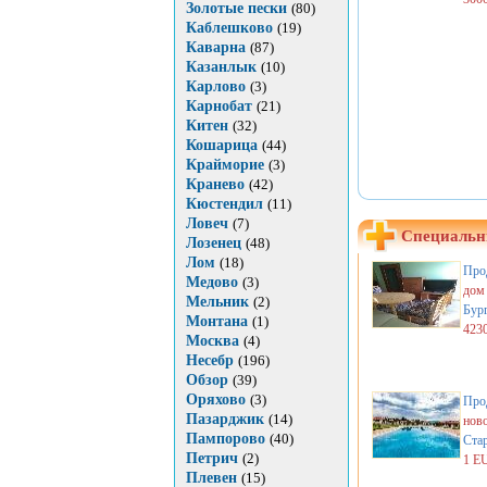
Золотые пески
(80)
Каблешково
(19)
Каварна
(87)
Казанлык
(10)
Карлово
(3)
Карнобат
(21)
Китен
(32)
Кошарица
(44)
Крайморие
(3)
Кранево
(42)
Кюстендил
(11)
Ловеч
(7)
Специальн
Лозенец
(48)
Лом
(18)
Про
Медово
(3)
дом
Мельник
(2)
Бур
Монтана
(1)
423
Москва
(4)
Несебр
(196)
Обзор
(39)
Оряхово
(3)
Про
Пазарджик
(14)
нов
Пампорово
(40)
Стар
Петрич
(2)
1 E
Плевен
(15)