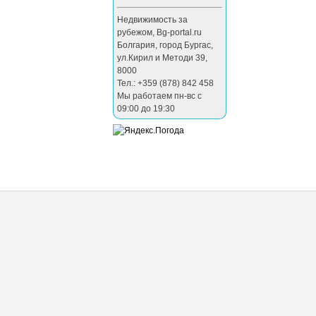
Недвижимость за
рубежом
,
Bg-portal.ru
Болгария
,
город Бургас
,
ул.Кирил и Методи 39
,
8000
Тел.: +359 (878) 842 458
Мы работаем пн-вс с
09:00 до 19:30