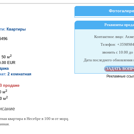
Фотогалер
Реквизиты прод
ти:
Квартиры
Контактное лицо: Ахм
5496
Телефон:
+359898
звонить c 10.00 до
2
:
50 м
Дата последнего обновления 
0.00 EUR
дажа
нат:
2 комнатная
Рекламные ссы
В продаже
2
0 м
2
0 м
исание
ная квартира в Несебре в 100 м от морq.
анная.