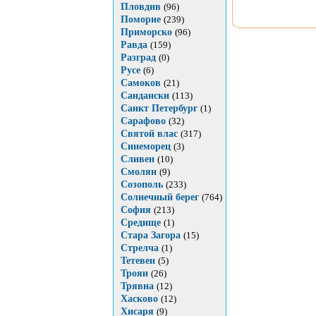
Пловдив
(96)
Поморие
(239)
Приморско
(96)
Равда
(159)
Разград
(0)
Русе
(6)
Самоков
(21)
Сандански
(113)
Санкт Петербург
(1)
Сарафово
(32)
Святой влас
(317)
Синеморец
(3)
Сливен
(10)
Смолян
(9)
Созополь
(233)
Солнечный берег
(764)
София
(213)
Средище
(1)
Стара Загора
(15)
Стрелча
(1)
Тетевен
(5)
Троян
(26)
Трявна
(12)
Хасково
(12)
Хисаря
(9)