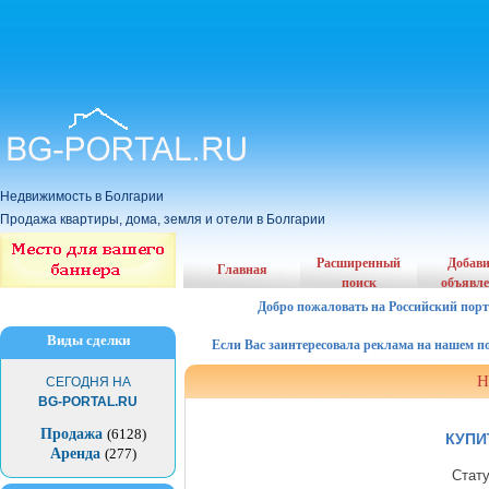
Недвижимость в Болгарии
Продажа квартиры, дома, земля и отели в Болгарии
Расширенный
Добав
Главная
поиск
объявл
Добро пожаловать на Российский порт
Виды сделки
Если Вас заинтересовала реклама на нашем порта
Н
СЕГОДНЯ НА
BG-PORTAL.RU
Продажа
(6128)
КУПИ
Аренда
(277)
Стат