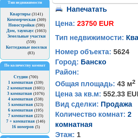
Тип недвижимости
Напечатать
Квартиры
(3141)
Коммерческая
(369)
Цена:
23750 EUR
Новостройки
(590)
Дом, таунхаус
(1663)
Земельные участки
Тип недвижимости:
Кв
(559)
Коттеджные поселки
Номер объекта:
5624
(83)
Город:
Банско
По количеству комнат
Район:
Студии
(700)
2
Общая площадь:
43 м
1 комнатная
(339)
2 комнатная
(1601)
Цена за кв.м:
552.33 E
3 комнатная
(1076)
4 комнатная
(538)
Вид сделки:
Продажа
5 комнатная
(323)
6 комнатная
(195)
Количество комнат:
2
7 комнатная
(223)
7 + комнатная
(146)
комнатная
16 номеров
(5)
Этаж:
1