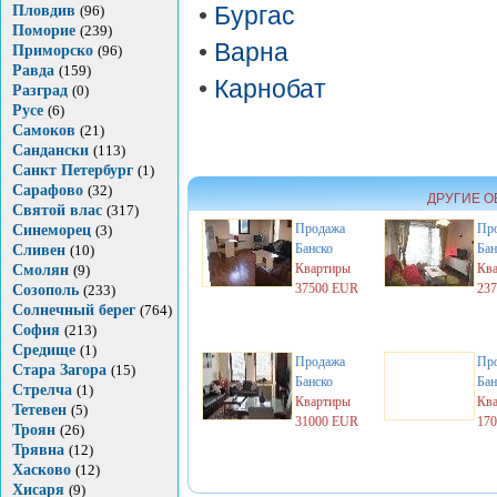
Пловдив
(96)
•
Бургас
Поморие
(239)
•
Варна
Приморско
(96)
Равда
(159)
•
Карнобат
Разград
(0)
Русе
(6)
Самоков
(21)
Сандански
(113)
Санкт Петербург
(1)
Сарафово
(32)
ДРУГИЕ О
Святой влас
(317)
Продажа
Пр
Синеморец
(3)
Банско
Бан
Сливен
(10)
Квартиры
Кв
Смолян
(9)
37500 EUR
23
Созополь
(233)
Солнечный берег
(764)
София
(213)
Средище
(1)
Продажа
Пр
Стара Загора
(15)
Банско
Бан
Стрелча
(1)
Квартиры
Кв
Тетевен
(5)
31000 EUR
17
Троян
(26)
Трявна
(12)
Хасково
(12)
Хисаря
(9)