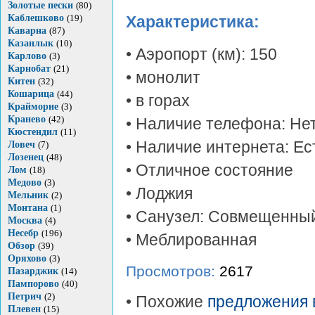
Золотые пески
(80)
Каблешково
(19)
Характеристика:
Каварна
(87)
Казанлык
(10)
• Аэропорт (км): 150
Карлово
(3)
Карнобат
(21)
• монолит
Китен
(32)
Кошарица
(44)
• в горах
Крайморие
(3)
Кранево
(42)
• Наличие телефона: Не
Кюстендил
(11)
• Наличие интернета: Ес
Ловеч
(7)
Лозенец
(48)
• Отличное состояние
Лом
(18)
Медово
(3)
• Лоджия
Мельник
(2)
Монтана
(1)
• Санузел: Совмещенны
Москва
(4)
Несебр
(196)
• Меблированная
Обзор
(39)
Оряхово
(3)
Просмотров:
2617
Пазарджик
(14)
Пампорово
(40)
Петрич
(2)
• Похожие
предложения 
Плевен
(15)