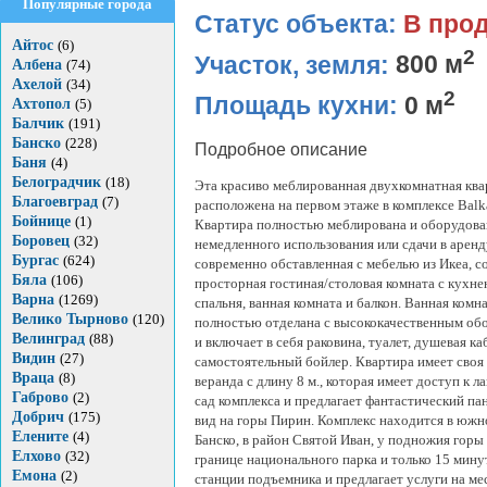
Популярные города
Статус объекта:
В про
Айтос
(6)
2
Участок, земля:
800 м
Албена
(74)
Ахелой
(34)
2
Площадь кухни:
0 м
Ахтопол
(5)
Балчик
(191)
Банско
(228)
Подробное описание
Баня
(4)
Белоградчик
(18)
Эта красиво меблированная двухкомнатная ква
Благоевград
(7)
расположена на первом этаже в комплексе Balk
Бойнице
(1)
Квартира полностью меблирована и оборудован
Боровец
(32)
немедленного использования или сдачи в аренд
Бургас
(624)
современно обставленная с мебелью из Икеа, с
Бяла
(106)
просторная гостиная/столовая комната с кухне
Варна
(1269)
спальня, ванная комната и балкон. Ванная комн
Велико Тырново
(120)
полностью отделана с высококачественным об
Велинград
(88)
и включает в себя раковина, туалет, душевая ка
Видин
(27)
самостоятельный бойлер. Квартира имеет своя
Враца
(8)
веранда с длину 8 м., которая имеет доступ к
Габрово
(2)
сад комплекса и предлагает фантастический п
Добрич
(175)
вид на горы Пирин. Комплекс находится в южн
Елените
(4)
Банско, в район Святой Иван, у подножия горы
Елхово
(32)
границе национального парка и только 15 мину
Емона
(2)
станции подъемника и предлагает услуги на ме