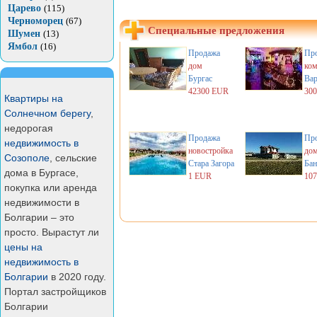
Царево
(115)
Черноморец
(67)
Специальные предложения
Шумен
(13)
Ямбол
(16)
Продажа
Пр
дом
ком
Бургас
Вар
42300 EUR
30
Квартиры на
Солнечном берегу
,
недорогая
Продажа
Пр
недвижимость в
новостройка
до
Созополе
, сельские
Стара Загора
Бан
дома в Бургасе,
1 EUR
10
покупка или аренда
недвижимости в
Болгарии – это
просто. Вырастут ли
цены на
недвижимость в
Болгарии
в 2020 году.
Портал застройщиков
Болгарии