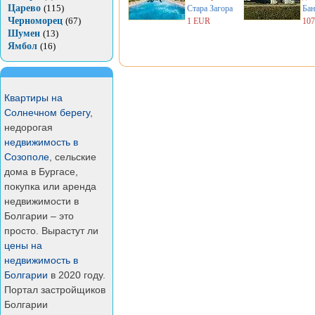
Царево
(115)
Стара Загора
Бан
Черноморец
(67)
1 EUR
10
Шумен
(13)
Ямбол
(16)
Квартиры на
Солнечном берегу
,
недорогая
недвижимость в
Созополе
, сельские
дома в Бургасе,
покупка или аренда
недвижимости в
Болгарии – это
просто. Вырастут ли
цены на
недвижимость в
Болгарии
в 2020 году.
Портал застройщиков
Болгарии