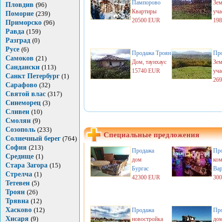
Пампорово
Зем
Пловдив
(96)
Квартиры
уча
Поморие
(239)
20500 EUR
19
Приморско
(96)
Равда
(159)
Разград
(0)
Русе
(6)
Продажа
Троян
Пр
Самоков
(21)
Дом, таунхаус
Зем
Сандански
(113)
15740 EUR
уча
Санкт Петербург
(1)
26
Сарафово
(32)
Святой влас
(317)
Синеморец
(3)
Сливен
(10)
Смолян
(9)
Созополь
(233)
Специальные предложения
Солнечный берег
(764)
София
(213)
Продажа
Пр
Средище
(1)
дом
ком
Стара Загора
(15)
Бургас
Вар
Стрелча
(1)
42300 EUR
30
Тетевен
(5)
Троян
(26)
Трявна
(12)
Хасково
(12)
Продажа
Пр
Хисаря
(9)
новостройка
до