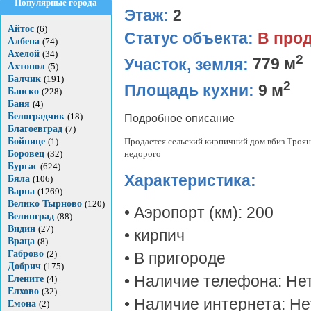
Популярные города
Этаж:
2
Айтос
(6)
Статус объекта:
В про
Албена
(74)
Ахелой
(34)
2
Участок, земля:
779 м
Ахтопол
(5)
Балчик
(191)
2
Площадь кухни:
9 м
Банско
(228)
Баня
(4)
Белоградчик
(18)
Подробное описание
Благоевград
(7)
Бойнице
(1)
Продается сельский кирпичний дом вбиз Троян
Боровец
(32)
недорого
Бургас
(624)
Характеристика:
Бяла
(106)
Варна
(1269)
Велико Тырново
(120)
• Аэропорт (км): 200
Велинград
(88)
Видин
(27)
• кирпич
Враца
(8)
Габрово
(2)
• В пригороде
Добрич
(175)
• Наличие телефона: Не
Елените
(4)
Елхово
(32)
• Наличие интернета: Не
Емона
(2)