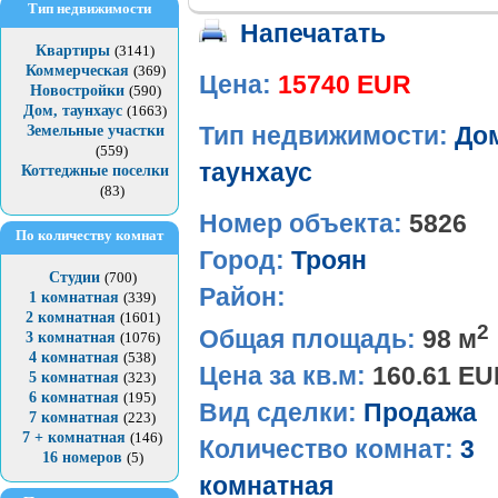
Тип недвижимости
Напечатать
Квартиры
(3141)
Коммерческая
(369)
Цена:
15740 EUR
Новостройки
(590)
Дом, таунхаус
(1663)
Земельные участки
Тип недвижимости:
До
(559)
таунхаус
Коттеджные поселки
(83)
Номер объекта:
5826
По количеству комнат
Город:
Троян
Студии
(700)
Район:
1 комнатная
(339)
2 комнатная
(1601)
2
Общая площадь:
98 м
3 комнатная
(1076)
4 комнатная
(538)
Цена за кв.м:
160.61 E
5 комнатная
(323)
6 комнатная
(195)
Вид сделки:
Продажа
7 комнатная
(223)
7 + комнатная
(146)
Количество комнат:
3
16 номеров
(5)
комнатная