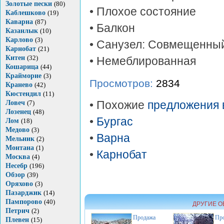
Золотые пески
(80)
• Плохое состояние
Каблешково
(19)
Каварна
(87)
• Балкон
Казанлык
(10)
Карлово
(3)
• Санузел: Совмещенны
Карнобат
(21)
Китен
(32)
• Немеблированная
Кошарица
(44)
Крайморие
(3)
Просмотров:
2834
Кранево
(42)
Кюстендил
(11)
Ловеч
(7)
• Похожие
предложения 
Лозенец
(48)
•
Бургас
Лом
(18)
Медово
(3)
•
Варна
Мельник
(2)
Монтана
(1)
•
Карнобат
Москва
(4)
Несебр
(196)
Обзор
(39)
Оряхово
(3)
Пазарджик
(14)
Пампорово
(40)
ДРУГИЕ О
Петрич
(2)
Продажа
Пр
Плевен
(15)