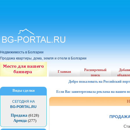
Недвижимость в Болгарии
Продажа квартиры, дома, земля и отели в Болгарии
Расширенный
Добав
Главная
поиск
объявл
Добро пожаловать на Российский порт
Виды сделки
Если Вас заинтересовала реклама на нашем порта
Н
СЕГОДНЯ НА
BG-PORTAL.RU
Продажа
(6128)
ПРОДАЖА 
Аренда
(277)
Ста