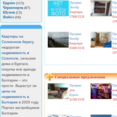
Продажа
Пр
Царево
(115)
Несебр
Со
Черноморец
(67)
Квартиры
бер
Шумен
(13)
17000 EUR
Кв
Ямбол
(16)
21
Продажа
Пр
Квартиры на
Несебр
Со
Солнечном берегу
,
Квартиры
бер
недорогая
65000 EUR
Кв
недвижимость в
19
Созополе
, сельские
дома в Бургасе,
покупка или аренда
недвижимости в
Специальные предложения
Болгарии – это
просто. Вырастут ли
Продажа
Пр
дом
ком
цены на
Бургас
Вар
недвижимость в
42300 EUR
30
Болгарии
в 2020 году.
Портал застройщиков
Болгарии
Продажа
Пр