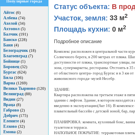
Популярные города
Статус объекта:
В про
Айтос
(6)
2
Участок, земля:
33 м
Албена
(74)
Ахелой
(34)
2
Площадь кухни:
0 м
Ахтопол
(5)
Балчик
(191)
Банско
(228)
Подробное описание
Баня
(4)
Белоградчик
(18)
Комплекс расположен в центральной части кур
Благоевград
(7)
Солнечного берега, в 200 метрах от пляжа. Ша
Бойнице
(1)
доступности от пляжа, транспортные улицы, 
Боровец
(32)
зона, супермаркеты, рестораны. Отстоить в 35 
Бургас
(624)
от областного центра- город Бургас и в 3 км от
Бяла
(106)
живописного города- музей Несебр.
Варна
(1269)
Велико Тырново
(120)
ЗДАНИЕ:
Велинград
(88)
Квартира расположена на третьем этаже в пят
Видин
(27)
здании с лифтом. Здание, в котором находится
Враца
(8)
введенно в эксплуатацию(Акт 16). В комплексе 
Габрово
(2)
плавательный бассейн с детской зоной, бар, пар
Добрич
(175)
Елените
(4)
ПЛАНИРОВКА: комната, кухонный бокс, ванная
Елхово
(32)
туалетом и терраса.
Емона
(2)
НАПОЛЬНОЕ ПОКРЫТИЕ: терракотовая плитк