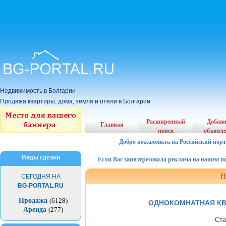
Недвижимость в Болгарии
Продажа квартиры, дома, земля и отели в Болгарии
Расширенный
Добав
Главная
поиск
объявл
Добро пожаловать на Российский порт
Виды сделки
Если Вас заинтересовала реклама на нашем порта
Н
СЕГОДНЯ НА
BG-PORTAL.RU
Продажа
(6128)
ОДНОКОМНАТНАЯ КВ
Аренда
(277)
Ста