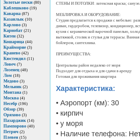
Золотые пески
(80)
СТЕНЫ И ПОТОЛКИ: латексная краска; санузел 
Каблешково
(19)
Каварна
(87)
МЕБЛИРОВКА И ОБОРУДОВАНИЕ:
Казанлык
(10)
Студия предлагается к продажи с мебелью: ра
Карлово
(3)
диван, гардеробом, телевизор, кондиционер, в
Карнобат
(21)
кухня с керамической варочной панелью, холо
Китен
(32)
вытяжкой, столик и стулья для террасы. Ванная
Кошарица
(44)
бойлером, сантехника.
Крайморие
(3)
Кранево
(42)
ПРЕИМУЩЕСТВА:
Кюстендил
(11)
Ловеч
(7)
Центральны район недалеко от моря
Лозенец
(48)
Подходит для отдыха и для сдачи в аренду
Лом
(18)
Готовая для проживания квартира
Медово
(3)
Мельник
(2)
Характеристика:
Монтана
(1)
Москва
(4)
• Аэропорт (км): 30
Несебр
(196)
Обзор
(39)
• кирпич
Оряхово
(3)
Пазарджик
(14)
• у моря
Пампорово
(40)
Петрич
(2)
• Наличие телефона: Не
Плевен
(15)