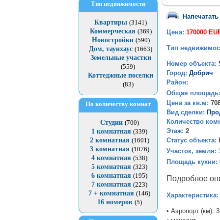
Тип недвижимости
Напечатать
Квартиры
(3141)
Коммерческая
(369)
Цена:
170000 EU
Новостройки
(590)
Тип недвижимос
Дом, таунхаус
(1663)
Земельные участки
Номер объекта:
(559)
Город:
Добрич
Коттеджные поселки
Район:
(83)
Общая площадь
Цена за кв.м:
70
По количеству комнат
Вид сделки:
Про
Количество ком
Студии
(700)
Этаж:
2
1 комнатная
(339)
Статус объекта:
2 комнатная
(1601)
3 комнатная
(1076)
Участок, земля:
4 комнатная
(538)
Площадь кухни:
5 комнатная
(323)
6 комнатная
(195)
Подробное оп
7 комнатная
(223)
7 + комнатная
(146)
Характеристика:
16 номеров
(5)
• Аэропорт (км): 3