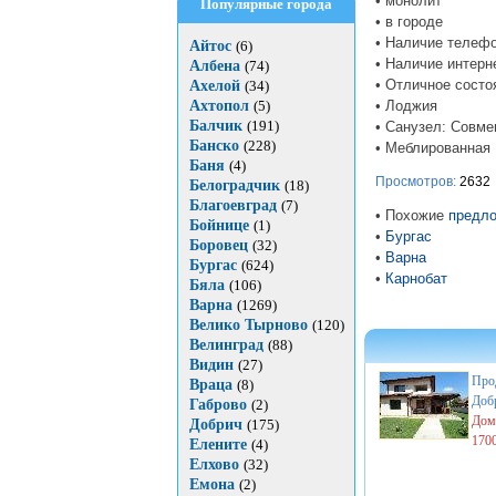
• монолит
Популярные города
• в городе
• Наличие телефо
Айтос
(6)
• Наличие интерн
Албена
(74)
• Отличное состо
Ахелой
(34)
• Лоджия
Ахтопол
(5)
Балчик
(191)
• Санузел: Совм
Банско
(228)
• Меблированная
Баня
(4)
Просмотров:
2632
Белоградчик
(18)
Благоевград
(7)
• Похожие
предло
Бойнице
(1)
•
Бургас
Боровец
(32)
•
Варна
Бургас
(624)
•
Карнобат
Бяла
(106)
Варна
(1269)
Велико Тырново
(120)
Велинград
(88)
Видин
(27)
Про
Враца
(8)
Доб
Габрово
(2)
Дом,
Добрич
(175)
170
Елените
(4)
Елхово
(32)
Емона
(2)