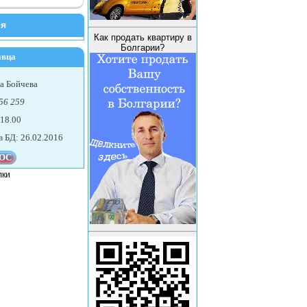
ея
Как продать квартиру в
Болгарии?
авца
а Бойчева
56 259
 18.00
в БД: 26.02.2016
лки