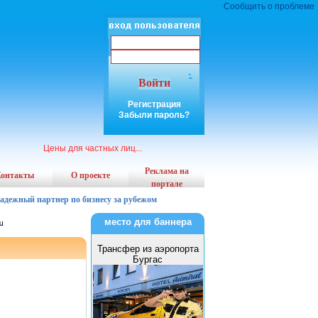
Сообщить о проблеме
Войти
Регистрация
Забыли пароль?
Цены для частных лиц...
Реклама на
онтакты
О проекте
портале
надежный партнер по бизнесу за рубежом
место для баннера
Трансфер из аэропорта
Бургас