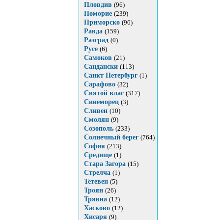
Пловдив
(96)
Поморие
(239)
Приморско
(96)
Равда
(159)
Разград
(0)
Русе
(6)
Самоков
(21)
Сандански
(113)
Санкт Петербург
(1)
Сарафово
(32)
Святой влас
(317)
Синеморец
(3)
Сливен
(10)
Смолян
(9)
Созополь
(233)
Солнечный берег
(764)
София
(213)
Средище
(1)
Стара Загора
(15)
Стрелча
(1)
Тетевен
(5)
Троян
(26)
Трявна
(12)
Хасково
(12)
Хисаря
(9)