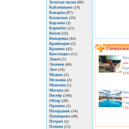
Золотые пески
(80)
Каблешково
(19)
Каварна
(87)
Казанлык
(10)
Карлово
(3)
Карнобат
(21)
Китен
(32)
Кошарица
(44)
Крайморие
(3)
Специальн
Кранево
(42)
Кюстендил
(11)
Про
Ловеч
(7)
дом
Лозенец
(48)
Бур
Лом
(18)
423
Медово
(3)
Мельник
(2)
Монтана
(1)
Москва
(4)
Про
Несебр
(196)
нов
Обзор
(39)
Стар
Оряхово
(3)
1 E
Пазарджик
(14)
Пампорово
(40)
Петрич
(2)
Плевен
(15)