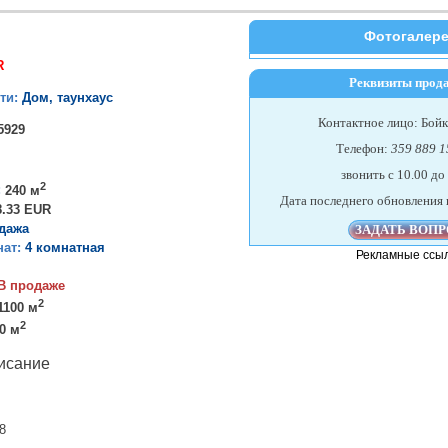
Фотогалер
R
Реквизиты прод
ти:
Дом, таунхаус
Контактное лицо: Бойк
5929
Телефон:
359 889 1
звонить c 10.00 до
2
:
240 м
Дата последнего обновления 
8.33 EUR
дажа
нат:
4 комнатная
Рекламные ссы
В продаже
2
1100 м
2
0 м
исание
8