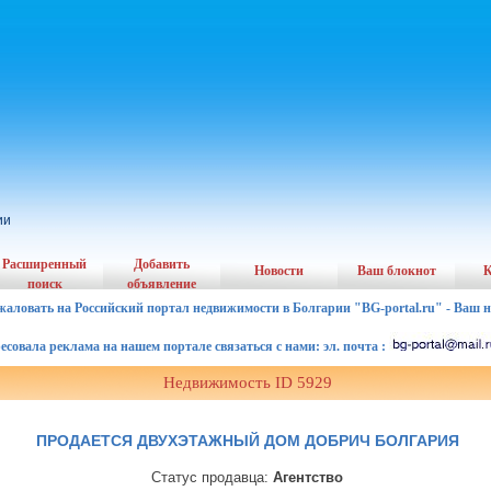
ии
Расширенный
Добавить
Новости
Ваш блокнот
К
поиск
объявление
жаловать на Российский портал недвижимости в Болгарии "BG-portal.ru" - Ваш 
ала реклама на нашем портале связаться с нами: эл. почта :
Недвижимость ID 5929
ПРОДАЕТСЯ ДВУХЭТАЖНЫЙ ДОМ ДОБРИЧ БОЛГАРИЯ
Статус продавца:
Агентство