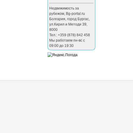
Недвижимость за
рубежом
,
Bg-portal.ru
Болгария
,
город Бургас
,
ул.Кирил и Методи 39
,
8000
Тел.: +359 (878) 842 458
Мы работаем пн-вс с
09:00 до 19:30