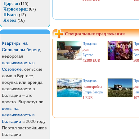
Царево
(115)
Черноморец
(67)
Шумен
(13)
Ямбол
(16)
Специальные предложения
Квартиры на
Продажа
Пр
Солнечном берегу
,
дом
ком
Бургас
Вар
недорогая
42300 EUR
30
недвижимость в
Созополе
, сельские
дома в Бургасе,
Продажа
Пр
покупка или аренда
новостройка
до
недвижимости в
Стара Загора
Бан
Болгарии – это
1 EUR
10
просто. Вырастут ли
цены на
недвижимость в
Болгарии
в 2020 году.
Портал застройщиков
Болгарии