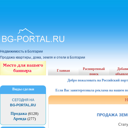
Недвижимость в Болгарии
Продажа квартиры, дома, земля и отели в Болгарии
Расширенный
Добав
Главная
поиск
объявл
Добро пожаловать на Российский порт
Виды сделки
Если Вас заинтересовала реклама на нашем порта
Н
СЕГОДНЯ НА
BG-PORTAL.RU
Продажа
(6128)
ПРОДАЖА ЗЕМ
Аренда
(277)
Стат