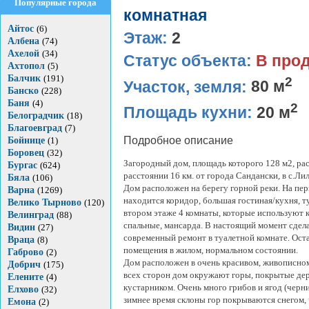
Популярные города
комнатная
Айтос
(6)
Этаж:
2
Албена
(74)
Ахелой
(34)
Статус объекта:
В про
Ахтопол
(5)
Балчик
(191)
2
Участок, земля:
80 м
Банско
(228)
Баня
(4)
2
Площадь кухни:
20 м
Белоградчик
(18)
Благоевград
(7)
Подробное описание
Бойнице
(1)
Боровец
(32)
Загородный дом, площадь которого 128 м2, ра
Бургас
(624)
расстоянии 16 км. от города Сандански, в с.Ли
Бяла
(106)
Дом расположен на берегу горной реки. На пе
Варна
(1269)
находится коридор, большая гостиная/кухня, ту
Велико Тырново
(120)
втором этаже 4 комнаты, которые используют 
Велинград
(88)
спальные, мансарда. В настоящий момент сдел
Видин
(27)
современный ремонт в туалетной комнате. Ост
Враца
(8)
помещения в жилом, нормальном состоянии.
Габрово
(2)
Дом расположен в очень красивом, живописном
Добрич
(175)
всех сторон дом окружают горы, покрытые де
Елените
(4)
кустарником. Очень много грибов и ягод (черни
Елхово
(32)
зимнее время склоны гор покрываются снегом, 
Емона
(2)