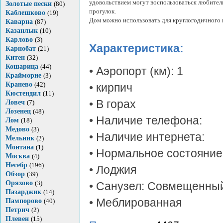
удовольствием могут воспользоваться любите
Золотые пески
(80)
прогулок.
Каблешково
(19)
Дом можно использовать для круглогодичного
Каварна
(87)
Казанлык
(10)
Карлово
(3)
Характеристика:
Карнобат
(21)
Китен
(32)
Кошарица
(44)
• Аэропорт (км): 1
Крайморие
(3)
Кранево
(42)
• кирпич
Кюстендил
(11)
• В горах
Ловеч
(7)
Лозенец
(48)
• Наличие телефона:
Лом
(18)
Медово
(3)
• Наличие интернета:
Мельник
(2)
Монтана
(1)
• Нормальное состояние
Москва
(4)
Несебр
(196)
• Лоджия
Обзор
(39)
Оряхово
(3)
• Санузел: Совмещенны
Пазарджик
(14)
• Меблированная
Пампорово
(40)
Петрич
(2)
Плевен
(15)