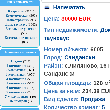
Тип недвижимости
Напечатать
Квартиры
(3141)
Коммерческая
(369)
Цена:
30000 EUR
Новостройки
(590)
Дом, таунхаус
(1663)
Земельные участки
Тип недвижимости:
До
(559)
таунхаус
Коттеджные поселки
(83)
Номер объекта:
6005
По количеству комнат
Город:
Сандански
Студии
(700)
Район:
с.Лиляново, 16 к
1 комнатная
(339)
2 комнатная
(1601)
Сандански
3 комнатная
(1076)
4 комнатная
(538)
Общая площадь:
128 м
5 комнатная
(323)
6 комнатная
(195)
Цена за кв.м:
234.38 E
7 комнатная
(223)
7 + комнатная
(146)
Вид сделки:
Продажа
16 номеров
(5)
Количество комнат:
5