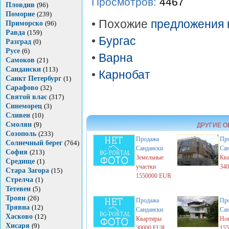
Просмотров:
4467
Пловдив
(96)
Поморие
(239)
• Похожие
предложения 
Приморско
(96)
Равда
(159)
•
Бургас
Разград
(0)
Русе
(6)
•
Варна
Самоков
(21)
Сандански
(113)
•
Карнобат
Санкт Петербург
(1)
Сарафово
(32)
Святой влас
(317)
Синеморец
(3)
Сливен
(10)
Смолян
(9)
ДРУГИЕ О
Созополь
(233)
Продажа
Пр
Солнечный берег
(764)
Сандански
Сан
София
(213)
Земельные
Кв
Средище
(1)
участки
34
Стара Загора
(15)
1550000 EUR
Стрелча
(1)
Тетевен
(5)
Троян
(26)
Продажа
Пр
Трявна
(12)
Сандански
Сан
Хасково
(12)
Квартиры
Но
Хисаря
(9)
30000 EUR
15