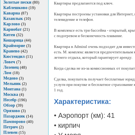
Золотые пески
(80)
Квартиры предлагаются под ключ.
Каблешково
(19)
Каварна
(87)
Квартиры построены установки для Интернет, 
Казанлык
(10)
телевидение и телефон.
Карлово
(3)
Карнобат
(21)
В комплексе есть три бассейна - открытый, кр
Китен
(32)
с подогревом и бесконечность плавание.
Кошарица
(44)
Крайморие
(3)
Квартира в Admiral очень подходит для инвест
Кранево
(42)
есть. М. комплекс является предпочтительным 
Кюстендил
(11)
летнего отдыха, который гарантирует аренду.
Ловеч
(7)
Лозенец
(48)
Когда сделка не из-за комиссионных от покупат
Лом
(18)
Медово
(3)
Сделка, покупатель получает бесплатные юри
Мельник
(2)
услуги при покупке и бесплатное страхование 
Монтана
(1)
1 год.
Москва
(4)
Несебр
(196)
Характеристика:
Обзор
(39)
Оряхово
(3)
• Аэропорт (км): 41
Пазарджик
(14)
Пампорово
(40)
• кирпич
Петрич
(2)
Плевен
(15)