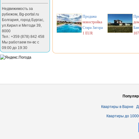
Недвижимость за
рубежом
,
Bg-portal.ru
Продажа
Пр
Болгария
,
город Бургас
,
новостройка
до
ул.Кирил и Методи 39
,
Стара Загора
Бан
8000
1 EUR
10
Тел.: +359 (878) 842 458
Мы работаем пн-вс с
09:00 до 19:30
Популяр
Квартиры в Варне
Д
Квартиры до 1000