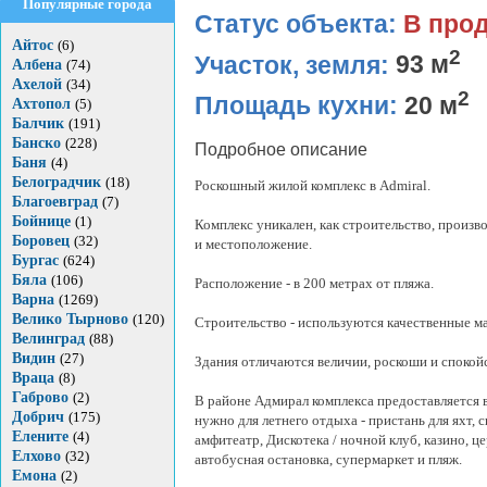
Популярные города
Статус объекта:
В про
Айтос
(6)
2
Участок, земля:
93 м
Албена
(74)
Ахелой
(34)
2
Площадь кухни:
20 м
Ахтопол
(5)
Балчик
(191)
Банско
(228)
Подробное описание
Баня
(4)
Белоградчик
(18)
Роскошный жилой комплекс в Admiral.
Благоевград
(7)
Бойнице
(1)
Комплекс уникален, как строительство, произв
Боровец
(32)
и местоположение.
Бургас
(624)
Бяла
(106)
Расположение - в 200 метрах от пляжа.
Варна
(1269)
Велико Тырново
(120)
Строительство - используются качественные м
Велинград
(88)
Видин
(27)
Здания отличаются величии, роскоши и спокой
Враца
(8)
Габрово
(2)
В районе Адмирал комплекса предоставляется в
Добрич
(175)
нужно для летнего отдыха - пристань для яхт, с
Елените
(4)
амфитеатр, Дискотека / ночной клуб, казино, це
Елхово
(32)
автобусная остановка, супермаркет и пляж.
Емона
(2)