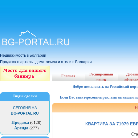
Недвижимость в Болгарии
Продажа квартиры, дома, земля и отели в Болгарии
Расширенный
Добав
Главная
поиск
объявл
Добро пожаловать на Российский порт
Виды сделки
Если Вас заинтересовала реклама на нашем порта
Н
СЕГОДНЯ НА
BG-PORTAL.RU
Продажа
(6128)
КВАРТИРА ЗА 71979 Е
Аренда
(277)
Ста