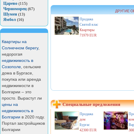
Царево
(115)
Черноморец
(67)
ДРУГИЕ О
Шумен
(13)
Продажа
Ямбол
(16)
Святой влас
Квартиры
71979 EUR
Квартиры на
Солнечном берегу
,
недорогая
недвижимость в
Созополе
, сельские
дома в Бургасе,
покупка или аренда
недвижимости в
Болгарии – это
просто. Вырастут ли
цены на
Специальные предложения
недвижимость в
Продажа
Пр
Болгарии
в 2020 году.
дом
ком
Портал застройщиков
Бургас
Вар
Болгарии
42300 EUR
30