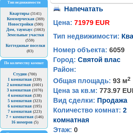
Тип недвижимости
Напечатать
Квартиры
(3141)
Коммерческая
(369)
Цена:
71979 EUR
Новостройки
(590)
Дом, таунхаус
(1663)
Земельные участки
Тип недвижимости:
Кв
(559)
Коттеджные поселки
Номер объекта:
6059
(83)
Город:
Святой влас
По количеству комнат
Район:
Студии
(700)
2
Общая площадь:
93 м
1 комнатная
(339)
2 комнатная
(1601)
Цена за кв.м:
773.97 E
3 комнатная
(1076)
4 комнатная
(538)
Вид сделки:
Продажа
5 комнатная
(323)
6 комнатная
(195)
Количество комнат:
2
7 комнатная
(223)
7 + комнатная
(146)
комнатная
16 номеров
(5)
Этаж:
0