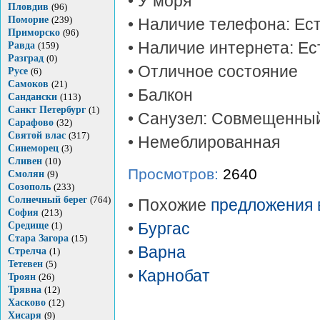
• У моря
Пловдив
(96)
Поморие
(239)
• Наличие телефона: Ес
Приморско
(96)
• Наличие интернета: Ес
Равда
(159)
Разград
(0)
• Отличное состояние
Русе
(6)
Самоков
(21)
• Балкон
Сандански
(113)
Санкт Петербург
(1)
• Санузел: Совмещенны
Сарафово
(32)
Святой влас
(317)
• Немеблированная
Синеморец
(3)
Сливен
(10)
Просмотров:
2640
Смолян
(9)
Созополь
(233)
Солнечный берег
(764)
• Похожие
предложения 
София
(213)
Средище
(1)
•
Бургас
Стара Загора
(15)
•
Варна
Стрелча
(1)
Тетевен
(5)
•
Карнобат
Троян
(26)
Трявна
(12)
Хасково
(12)
Хисаря
(9)