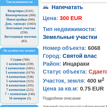
Тип недвижимости
Напечатать
Квартиры
(3141)
Коммерческая
(369)
Цена:
300 EUR
Новостройки
(590)
Дом, таунхаус
(1663)
Земельные участки
Тип недвижимости:
(559)
Земельные участки
Коттеджные поселки
(83)
Номер объекта:
6068
По количеству комнат
Город:
Святой влас
Студии
(700)
Район:
Инцараки
1 комнатная
(339)
2 комнатная
(1601)
Статус объекта:
Сдает
3 комнатная
(1076)
4 комнатная
(538)
2
Участок, земля:
400 м
5 комнатная
(323)
6 комнатная
(195)
Цена за кв.м:
0.75 EUR
7 комнатная
(223)
7 + комнатная
(146)
Подробное описание
16 номеров
(5)
Земельный участок находится вблизи магазин 