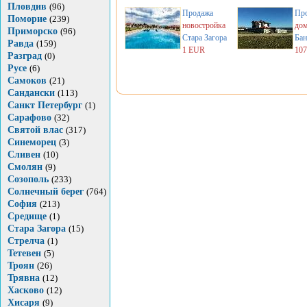
Пловдив
(96)
Продажа
Пр
Поморие
(239)
новостройка
до
Приморско
(96)
Стара Загора
Бан
Равда
(159)
1 EUR
10
Разград
(0)
Русе
(6)
Самоков
(21)
Сандански
(113)
Санкт Петербург
(1)
Сарафово
(32)
Святой влас
(317)
Синеморец
(3)
Сливен
(10)
Смолян
(9)
Созополь
(233)
Солнечный берег
(764)
София
(213)
Средище
(1)
Стара Загора
(15)
Стрелча
(1)
Тетевен
(5)
Троян
(26)
Трявна
(12)
Хасково
(12)
Хисаря
(9)