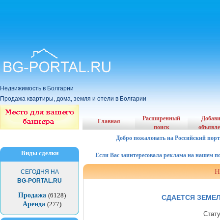
Недвижимость в Болгарии
Продажа квартиры, дома, земля и отели в Болгарии
Расширенный
Добав
Главная
поиск
объявл
Добро пожаловать на Российский порт
Виды сделки
Если Вас заинтересовала реклама на нашем порта
Н
СЕГОДНЯ НА
BG-PORTAL.RU
Продажа
(6128)
СДАЕТСЯ ЗЕМЕ
Аренда
(277)
Стат