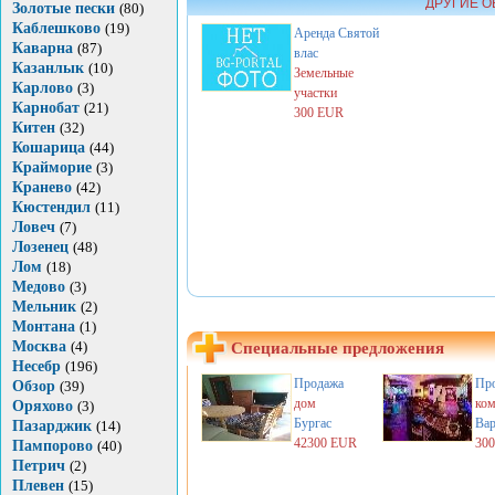
ДРУГИЕ О
Золотые пески
(80)
Каблешково
(19)
Аренда
Святой
Каварна
(87)
влас
Казанлык
(10)
Земельные
Карлово
(3)
участки
Карнобат
(21)
300 EUR
Китен
(32)
Кошарица
(44)
Крайморие
(3)
Кранево
(42)
Кюстендил
(11)
Ловеч
(7)
Лозенец
(48)
Лом
(18)
Медово
(3)
Мельник
(2)
Монтана
(1)
Москва
(4)
Специальные предложения
Несебр
(196)
Продажа
Пр
Обзор
(39)
дом
ком
Оряхово
(3)
Бургас
Вар
Пазарджик
(14)
42300 EUR
30
Пампорово
(40)
Петрич
(2)
Плевен
(15)