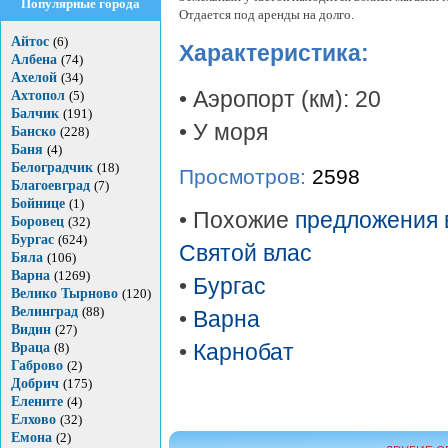
Популярные города
Отдается под аренды на долго.
Айтос
(6)
Характеристика:
Албена
(74)
Ахелой
(34)
• Аэропорт (км): 20
Ахтопол
(5)
Балчик
(191)
• У моря
Банско
(228)
Баня
(4)
Белоградчик
(18)
Просмотров:
2598
Благоевград
(7)
Бойнице
(1)
• Похожие
предложения 
Боровец
(32)
Бургас
(624)
Святой влас
Бяла
(106)
Варна
(1269)
•
Бургас
Велико Тырново
(120)
Велинград
(88)
•
Варна
Видин
(27)
Враца
(8)
•
Карнобат
Габрово
(2)
Добрич
(175)
Елените
(4)
Елхово
(32)
Емона
(2)