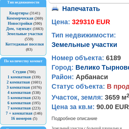
Тип недвижимости
Напечатать
Квартиры
(3141)
Коммерческая
(369)
Цена:
329310 EUR
Новостройки
(590)
Дом, таунхаус
(1663)
Земельные участки
Тип недвижимости:
(559)
Земельные участки
Коттеджные поселки
(83)
Номер объекта:
6189
По количеству комнат
Город:
Велико Тырнов
Студии
(700)
Район:
Арбанаси
1 комнатная
(339)
2 комнатная
(1601)
Статус объекта:
В про
3 комнатная
(1076)
4 комнатная
(538)
Участок, земля:
3659 м
5 комнатная
(323)
6 комнатная
(195)
Цена за кв.м:
90.00 EUR
7 комнатная
(223)
7 + комнатная
(146)
Подробное описание
16 номеров
(5)
Земельный участок с большой площадью и