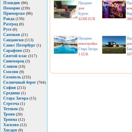
Пловдив
(96)
Продажа
Пр
Поморие
(239)
дом
ком
Приморско
(96)
Бургас
Вар
Равда
(159)
42300 EUR
30
Разград
(0)
Русе
(6)
Самоков
(21)
Продажа
Пр
Сандански
(113)
новостройка
до
Санкт Петербург
(1)
Стара Загора
Бан
Сарафово
(32)
1 EUR
10
Святой влас
(317)
Синеморец
(3)
Сливен
(10)
Смолян
(9)
Созополь
(233)
Солнечный берег
(764)
София
(213)
Средище
(1)
Стара Загора
(15)
Стрелча
(1)
Тетевен
(5)
Троян
(26)
Трявна
(12)
Хасково
(12)
Хисаря
(9)