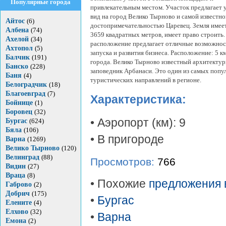
Популярные города
привлекательным местом. Участок предлагает
вид на город Велико Тырново и самой известно
Айтос
(6)
достопримечательностью Царевец. Земля имее
Албена
(74)
3659 квадратных метров, имеет право строить.
Ахелой
(34)
расположение предлагает отличные возможнос
Ахтопол
(5)
запуска и развития бизнеса. Расположение: 5 км
Балчик
(191)
города. Велико Тырново известный архитекту
Банско
(228)
заповедник Арбанаси. Это один из самых поп
Баня
(4)
туристических направлений в регионе.
Белоградчик
(18)
Благоевград
(7)
Характеристика:
Бойнице
(1)
Боровец
(32)
• Аэропорт (км): 9
Бургас
(624)
Бяла
(106)
• В пригороде
Варна
(1269)
Велико Тырново
(120)
Велинград
(88)
Просмотров:
766
Видин
(27)
Враца
(8)
• Похожие
предложения 
Габрово
(2)
Добрич
(175)
•
Бургас
Елените
(4)
Елхово
(32)
•
Варна
Емона
(2)