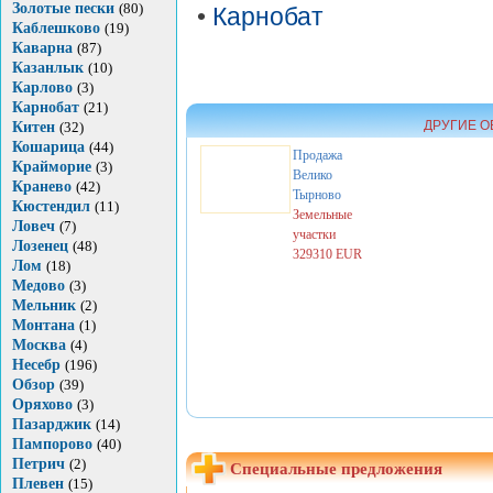
Золотые пески
(80)
•
Карнобат
Каблешково
(19)
Каварна
(87)
Казанлык
(10)
Карлово
(3)
Карнобат
(21)
ДРУГИЕ О
Китен
(32)
Кошарица
(44)
Продажа
Крайморие
(3)
Велико
Кранево
(42)
Тырново
Кюстендил
(11)
Земельные
Ловеч
(7)
участки
Лозенец
(48)
329310 EUR
Лом
(18)
Медово
(3)
Мельник
(2)
Монтана
(1)
Москва
(4)
Несебр
(196)
Обзор
(39)
Оряхово
(3)
Пазарджик
(14)
Пампорово
(40)
Петрич
(2)
Специальные предложения
Плевен
(15)