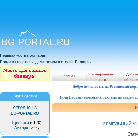
Недвижимость в Болгарии
Продажа квартиры, дома, земля и отели в Болгарии
Расширенный
Добав
Главная
поиск
объявл
Добро пожаловать на Российский порт
Виды сделки
Если Вас заинтересовала реклама на нашем порта
Н
СЕГОДНЯ НА
BG-PORTAL.RU
Продажа
(6128)
ЗЕМЕЛЬНЫЙ УЧ
Аренда
(277)
Стат