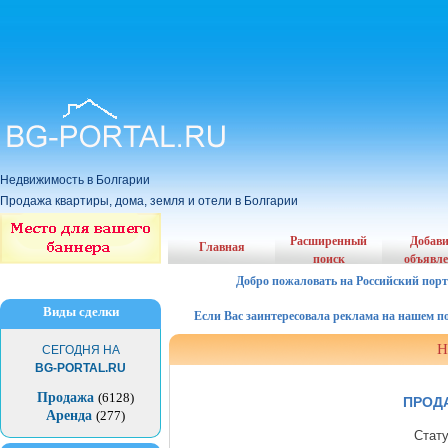
Недвижимость в Болгарии
Продажа квартиры, дома, земля и отели в Болгарии
Расширенный
Добав
Главная
поиск
объявл
Добро пожаловать на Российский порт
Виды сделки
Если Вас заинтересовала реклама на нашем порта
Н
СЕГОДНЯ НА
BG-PORTAL.RU
Продажа
(6128)
ПРОДА
Аренда
(277)
Стат