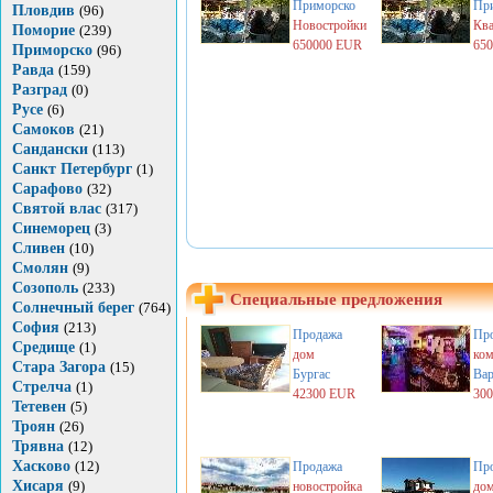
Приморско
Пр
Пловдив
(96)
Новостройки
Кв
Поморие
(239)
650000 EUR
65
Приморско
(96)
Равда
(159)
Разград
(0)
Русе
(6)
Самоков
(21)
Сандански
(113)
Санкт Петербург
(1)
Сарафово
(32)
Святой влас
(317)
Синеморец
(3)
Сливен
(10)
Смолян
(9)
Созополь
(233)
Специальные предложения
Солнечный берег
(764)
София
(213)
Продажа
Пр
Средище
(1)
дом
ком
Стара Загора
(15)
Бургас
Вар
Стрелча
(1)
42300 EUR
30
Тетевен
(5)
Троян
(26)
Трявна
(12)
Хасково
(12)
Продажа
Пр
Хисаря
(9)
новостройка
до