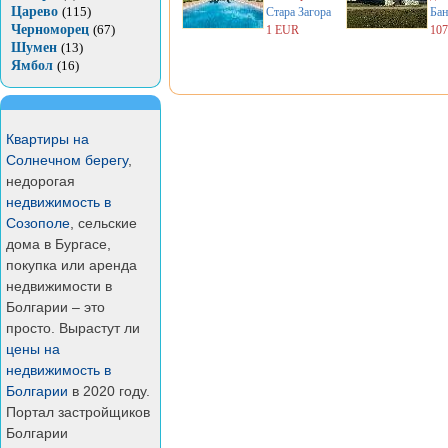
Царево
(115)
Стара Загора
Бан
Черноморец
(67)
1 EUR
10
Шумен
(13)
Ямбол
(16)
Квартиры на
Солнечном берегу
,
недорогая
недвижимость в
Созополе
, сельские
дома в Бургасе,
покупка или аренда
недвижимости в
Болгарии – это
просто. Вырастут ли
цены на
недвижимость в
Болгарии
в 2020 году.
Портал застройщиков
Болгарии