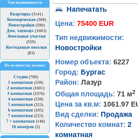
Тип недвижимости
Напечатать
Квартиры
(3141)
Коммерческая
(369)
Цена:
75400 EUR
Новостройки
(590)
Дом, таунхаус
(1663)
Земельные участки
Тип недвижимости:
(559)
Новостройки
Коттеджные поселки
(83)
Номер объекта:
6227
По количеству комнат
Город:
Бургас
Студии
(700)
Район:
Лазур
1 комнатная
(339)
2 комнатная
(1601)
2
Общая площадь:
71 м
3 комнатная
(1076)
4 комнатная
(538)
Цена за кв.м:
1061.97 
5 комнатная
(323)
6 комнатная
(195)
Вид сделки:
Продажа
7 комнатная
(223)
7 + комнатная
(146)
Количество комнат:
2
16 номеров
(5)
комнатная