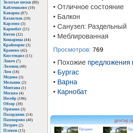
Золотые пески
(80)
• Отличное состояние
Каблешково
(19)
Каварна
(87)
• Балкон
Казанлык
(10)
Карлово
(3)
• Санузел: Раздельный
Карнобат
(21)
Китен
(32)
• Меблированная
Кошарица
(44)
Крайморие
(3)
Просмотров:
769
Кранево
(42)
Кюстендил
(11)
Ловеч
(7)
• Похожие
предложения 
Лозенец
(48)
•
Бургас
Лом
(18)
Медово
(3)
•
Варна
Мельник
(2)
Монтана
(1)
•
Карнобат
Москва
(4)
Несебр
(196)
Обзор
(39)
Оряхово
(3)
Пазарджик
(14)
Пампорово
(40)
ДРУГИЕ О
Петрич
(2)
Продажа
Пр
Плевен
(15)