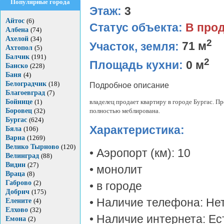
Популярные города
Этаж:
3
Айтос
(6)
Статус объекта:
В про
Албена
(74)
Ахелой
(34)
2
Участок, земля:
71 м
Ахтопол
(5)
Балчик
(191)
2
Площадь кухни:
0 м
Банско
(228)
Баня
(4)
Белоградчик
(18)
Подробное описание
Благоевград
(7)
Бойнице
(1)
владелец продает квартиру в городе Бургас. П
Боровец
(32)
полностью меблирована.
Бургас
(624)
Характеристика:
Бяла
(106)
Варна
(1269)
Велико Тырново
(120)
• Аэропорт (км): 10
Велинград
(88)
Видин
(27)
• монолит
Враца
(8)
Габрово
(2)
• в городе
Добрич
(175)
• Наличие телефона: Не
Елените
(4)
Елхово
(32)
• Наличие интернета: Ес
Емона
(2)