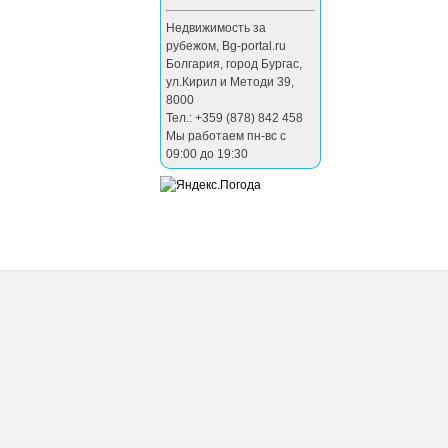
Недвижимость за
рубежом
,
Bg-portal.ru
Болгария
,
город Бургас
,
ул.Кирил и Методи 39
,
8000
Тел.: +359 (878) 842 458
Мы работаем пн-вс с
09:00 до 19:30