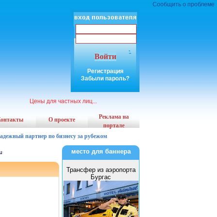
Сообщить о проблеме
Войти
Регистрация
Забыли пароль?
Цены для частных лиц...
Реклама на
онтакты
О проекте
портале
надежный партнер по бизнесу за рубежом
место для баннера
Трансфер из аэропорта
Бургас