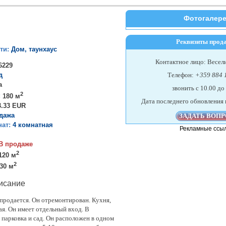
Фотогалер
Реквизиты прод
ти:
Дом, таунхаус
Контактное лицо: Весел
6229
д
Телефон:
+359 884 
a
звонить c 10.00 до
2
:
180 м
Дата последнего обновления 
3.33 EUR
дажа
нат:
4 комнатная
Рекламные ссы
В продаже
2
120 м
2
30 м
исание
продается. Он отремонтирован. Кухня,
ая. Он имеет отдельный вход. В
 парковка и сад. Он расположен в одном