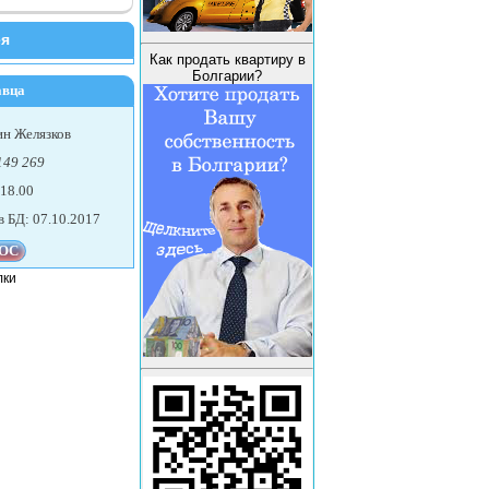
ея
Как продать квартиру в
Болгарии?
авца
ин Желязков
149 269
 18.00
в БД: 07.10.2017
лки