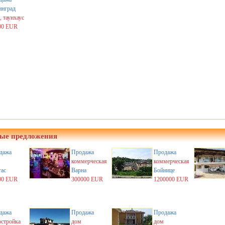
инград
 таунхаус
00 EUR
ые предложения
дажа
Продажа
Продажа
коммерческая
коммерческая
гас
Варна
Бойнице
00 EUR
300000 EUR
1200000 EUR
дажа
Продажа
Продажа
остройка
дом
дом