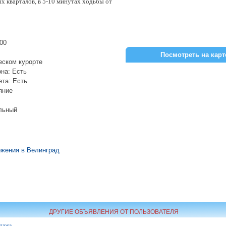
х кварталов, в 5-10 минутах ходьбы от
100
Посмотреть на карт
еском курорте
на: Есть
ета: Есть
яние
льный
жения в Велинград
ДРУГИЕ ОБЪЯВЛЕНИЯ ОТ ПОЛЬЗОВАТЕЛЯ
дажа