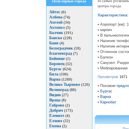
из самых роскошны
Популярные города
центра города.
Айтос
(6)
Характеристика:
Албена
(74)
Ахелой
(34)
• Аэропорт (км): 
Ахтопол
(5)
• кирпич
Балчик
(191)
• В бальнеологич
Банско
(228)
• Наличие телефо
Баня
(4)
• Наличие интерн
Белоградчик
(18)
• Отличное состо
Благоевград
(7)
• Балкон
Бойнице
(1)
• Санузел: Разде
Боровец
(32)
• Меблированная
Бургас
(624)
Бяла
(106)
Просмотров:
1671
Варна
(1269)
Велико Тырново
(120)
• Похожие
предло
Велинград
(88)
•
Бургас
Видин
(27)
•
Варна
Враца
(8)
•
Карнобат
Габрово
(2)
Добрич
(175)
Елените
(4)
Елхово
(32)
Емона
(2)
Про