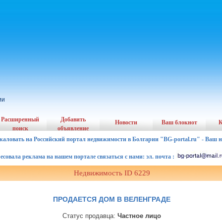
ии
Расширенный
Добавить
Новости
Ваш блокнот
К
поиск
объявление
жаловать на Российский портал недвижимости в Болгарии "BG-portal.ru" - Ваш 
ала реклама на нашем портале связаться с нами: эл. почта :
Недвижимость ID 6229
ПРОДАЕТСЯ ДОМ В ВЕЛЕНГРАДЕ
Статус продавца:
Частное лицо