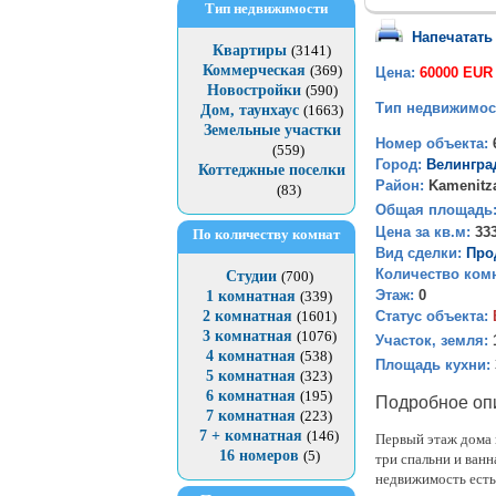
Тип недвижимости
Напечатать
Квартиры
(3141)
Коммерческая
(369)
Цена:
60000 EUR
Новостройки
(590)
Тип недвижимос
Дом, таунхаус
(1663)
Земельные участки
Номер объекта:
(559)
Город:
Велингра
Коттеджные поселки
Район:
Kamenitz
(83)
Общая площадь
Цена за кв.м:
33
По количеству комнат
Вид сделки:
Про
Количество ком
Студии
(700)
Этаж:
0
1 комнатная
(339)
Статус объекта:
2 комнатная
(1601)
3 комнатная
(1076)
Участок, земля:
4 комнатная
(538)
Площадь кухни:
5 комнатная
(323)
6 комнатная
(195)
Подробное оп
7 комнатная
(223)
7 + комнатная
(146)
Первый этаж дома 
16 номеров
(5)
три спальни и ванн
недвижимость есть