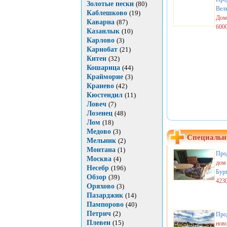
Золотые пески
(80)
Вел
Каблешково
(19)
Дом,
Каварна
(87)
600
Казанлык
(10)
Карлово
(3)
Карнобат
(21)
Китен
(32)
Кошарица
(44)
Крайморие
(3)
Кранево
(42)
Кюстендил
(11)
Ловеч
(7)
Лозенец
(48)
Лом
(18)
Медово
(3)
Специальн
Мельник
(2)
Монтана
(1)
Про
Москва
(4)
дом
Несебр
(196)
Бур
Обзор
(39)
423
Оряхово
(3)
Пазарджик
(14)
Пампорово
(40)
Петрич
(2)
Про
Плевен
(15)
нов