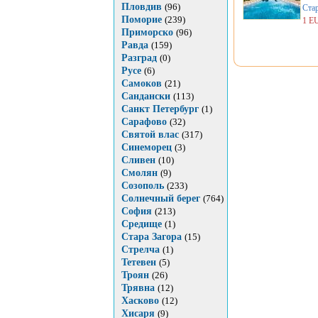
Пловдив
(96)
Стар
Поморие
(239)
1 E
Приморско
(96)
Равда
(159)
Разград
(0)
Русе
(6)
Самоков
(21)
Сандански
(113)
Санкт Петербург
(1)
Сарафово
(32)
Святой влас
(317)
Синеморец
(3)
Сливен
(10)
Смолян
(9)
Созополь
(233)
Солнечный берег
(764)
София
(213)
Средище
(1)
Стара Загора
(15)
Стрелча
(1)
Тетевен
(5)
Троян
(26)
Трявна
(12)
Хасково
(12)
Хисаря
(9)