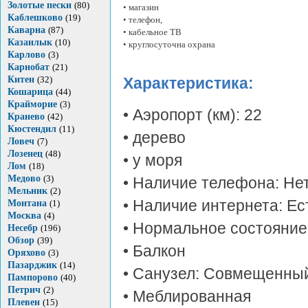
Золотые пески
(80)
• магазин
Каблешково
(19)
• телефон,
Каварна
(87)
• кабельное ТВ
Казанлык
(10)
• круглосуточна охрана
Карлово
(3)
Карнобат
(21)
Китен
(32)
Характеристика:
Кошарица
(44)
Крайморие
(3)
• Аэропорт (км): 22
Кранево
(42)
Кюстендил
(11)
• дерево
Ловеч
(7)
Лозенец
(48)
• у моря
Лом
(18)
Медово
(3)
• Наличие телефона: Не
Мельник
(2)
• Наличие интернета: Ес
Монтана
(1)
Москва
(4)
• Нормальное состояние
Несебр
(196)
Обзор
(39)
• Балкон
Оряхово
(3)
Пазарджик
(14)
• Санузел: Совмещенны
Пампорово
(40)
Петрич
(2)
• Меблированная
Плевен
(15)