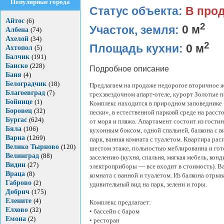
Популярные города
Статус объекта:
В про
Айтос
(6)
2
Участок, земля:
0 м
Албена
(74)
Ахелой
(34)
2
Площадь кухни:
0 м
Ахтопол
(5)
Балчик
(191)
Банско
(228)
Подробное описание
Баня
(4)
Белоградчик
(18)
Предлагаем на продаже недорогое вторичное ж
Благоевград
(7)
трехзвездочном апарт-отеле, курорт Золотые п
Бойнице
(1)
Комплекс находится в природном заповеднике
Боровец
(32)
пески», в естественной парковй среде на расст
Бургас
(624)
от моря и пляжа. Апартамент состоит из гостин
Бяла
(106)
кухонным боксом, одной спальней, балкона с в
Варна
(1269)
парк, ванная комната с туалетом. Квартира ра
Велико Тырново
(120)
шестом этаже, польностью меблированна и гот
Велинград
(88)
заселению (кухня, спальня, мягкая мебель, кон
Видин
(27)
электроприборы ― все входит в стоимость). В
Враца
(8)
комната с ванной и туалетом. Из балкона отрыв
Габрово
(2)
удивительный вид на парк, зелени и горы.
Добрич
(175)
Елените
(4)
Комплекс предлагает:
Елхово
(32)
• бассейн с баром
Емона
(2)
• ресторан