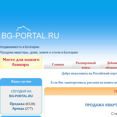
Недвижимость в Болгарии
Продажа квартиры, дома, земля и отели в Болгарии
Расширенный
Добав
Главная
поиск
объявл
Добро пожаловать на Российский порт
Виды сделки
Если Вас заинтересовала реклама на нашем порта
Н
СЕГОДНЯ НА
BG-PORTAL.RU
Продажа
(6128)
ПРОДАЖА КВАРТ
Аренда
(277)
Ста