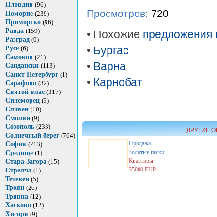
Пловдив
(96)
Просмотров:
720
Поморие
(239)
Приморско
(96)
Равда
(159)
• Похожие
предложения 
Разград
(0)
Русе
(6)
•
Бургас
Самоков
(21)
•
Варна
Сандански
(113)
Санкт Петербург
(1)
•
Карнобат
Сарафово
(32)
Святой влас
(317)
Синеморец
(3)
Сливен
(10)
Смолян
(9)
Созополь
(233)
ДРУГИЕ О
Солнечный берег
(764)
Продажа
София
(213)
Золотые пески
Средище
(1)
Квартиры
Стара Загора
(15)
35000 EUR
Стрелча
(1)
Тетевен
(5)
Троян
(26)
Трявна
(12)
Хасково
(12)
Хисаря
(9)