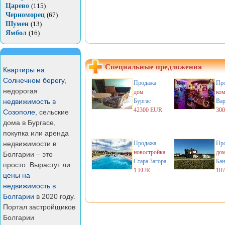
Царево
(115)
Черноморец
(67)
Шумен
(13)
Ямбол
(16)
Специальные предложения
Квартиры на
Солнечном берегу
,
Продажа
Пр
недорогая
дом
ком
недвижимость в
Бургас
Вар
42300 EUR
30
Созополе
, сельские
дома в Бургасе,
покупка или аренда
недвижимости в
Продажа
Пр
новостройка
до
Болгарии – это
Стара Загора
Бан
просто. Вырастут ли
1 EUR
10
цены на
недвижимость в
Болгарии
в 2020 году.
Портал застройщиков
Болгарии