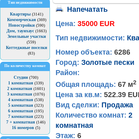
Тип недвижимости
Напечатать
Квартиры
(3141)
Коммерческая
(369)
Цена:
35000 EUR
Новостройки
(590)
Дом, таунхаус
(1663)
Земельные участки
Тип недвижимости:
Кв
(559)
Коттеджные поселки
Номер объекта:
6286
(83)
Город:
Золотые пески
По количеству комнат
Район:
Студии
(700)
2
Общая площадь:
67 м
1 комнатная
(339)
2 комнатная
(1601)
Цена за кв.м:
522.39 E
3 комнатная
(1076)
4 комнатная
(538)
Вид сделки:
Продажа
5 комнатная
(323)
6 комнатная
(195)
Количество комнат:
2
7 комнатная
(223)
7 + комнатная
(146)
комнатная
16 номеров
(5)
Этаж:
6