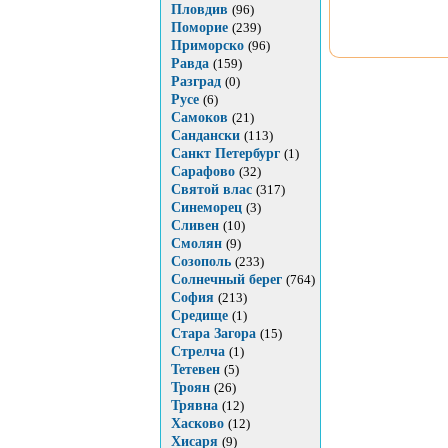
Пловдив
(96)
Поморие
(239)
Приморско
(96)
Равда
(159)
Разград
(0)
Русе
(6)
Самоков
(21)
Сандански
(113)
Санкт Петербург
(1)
Сарафово
(32)
Святой влас
(317)
Синеморец
(3)
Сливен
(10)
Смолян
(9)
Созополь
(233)
Солнечный берег
(764)
София
(213)
Средище
(1)
Стара Загора
(15)
Стрелча
(1)
Тетевен
(5)
Троян
(26)
Трявна
(12)
Хасково
(12)
Хисаря
(9)