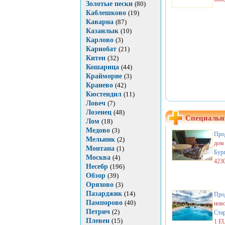
Золотые пески
(80)
Каблешково
(19)
Каварна
(87)
Казанлык
(10)
Карлово
(3)
Карнобат
(21)
Китен
(32)
Кошарица
(44)
Крайморие
(3)
Кранево
(42)
Кюстендил
(11)
Ловеч
(7)
Лозенец
(48)
Специальн
Лом
(18)
Медово
(3)
Про
Мельник
(2)
дом
Монтана
(1)
Бур
Москва
(4)
423
Несебр
(196)
Обзор
(39)
Оряхово
(3)
Пазарджик
(14)
Про
Пампорово
(40)
нов
Петрич
(2)
Стар
Плевен
(15)
1 E