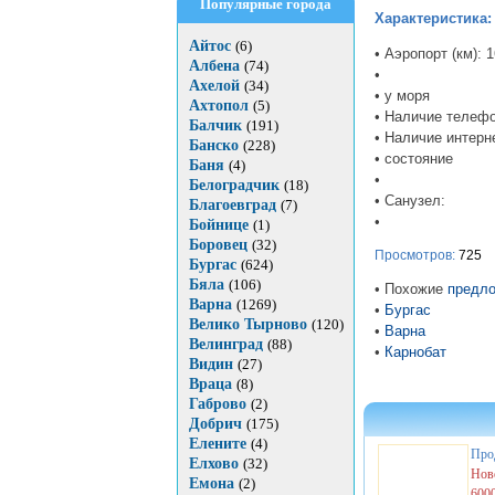
Популярные города
Характеристика:
Айтос
(6)
• Аэропорт (км): 1
Албена
(74)
•
Ахелой
(34)
• у моря
Ахтопол
(5)
• Наличие телефо
Балчик
(191)
• Наличие интерн
Банско
(228)
• состояние
Баня
(4)
•
Белоградчик
(18)
• Санузел:
Благоевград
(7)
•
Бойнице
(1)
Боровец
(32)
Просмотров:
725
Бургас
(624)
Бяла
(106)
• Похожие
предло
Варна
(1269)
•
Бургас
Велико Тырново
(120)
•
Варна
Велинград
(88)
•
Карнобат
Видин
(27)
Враца
(8)
Габрово
(2)
Добрич
(175)
Елените
(4)
Про
Елхово
(32)
Нов
Емона
(2)
600