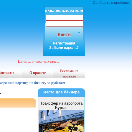
Сообщить о проблеме
Войти
Регистрация
Забыли пароль?
Цены для частных лиц...
Реклама на
онтакты
О проекте
портале
надежный партнер по бизнесу за рубежом
место для баннера
Трансфер из аэропорта
Бургас