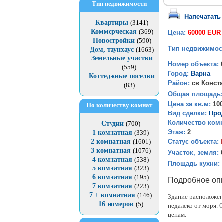
Тип недвижимости
Напечатать
Квартиры
(3141)
Коммерческая
(369)
Цена:
60000 EUR
Новостройки
(590)
Тип недвижимос
Дом, таунхаус
(1663)
Земельные участки
Номер объекта:
(559)
Город:
Варна
Коттеджные поселки
Район:
св Конст
(83)
Общая площадь
Цена за кв.м:
10
По количеству комнат
Вид сделки:
Про
Количество комн
Студии
(700)
Этаж:
2
1 комнатная
(339)
Статус объекта:
2 комнатная
(1601)
3 комнатная
(1076)
Участок, земля:
4 комнатная
(538)
Площадь кухни:
5 комнатная
(323)
6 комнатная
(195)
Подробное оп
7 комнатная
(223)
7 + комнатная
(146)
Здание расположен
16 номеров
(5)
недалеко от моря.
ценам.