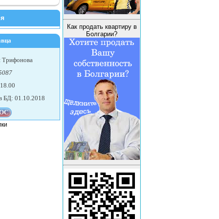
ея
Как продать квартиру в
Болгарии?
авца
я Трифонова
5087
 18.00
в БД: 01.10.2018
лки