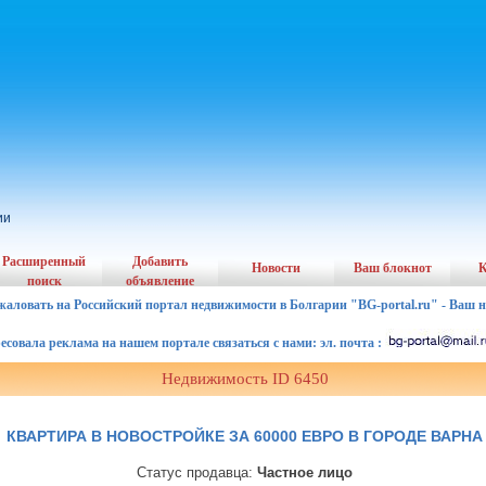
ии
Расширенный
Добавить
Новости
Ваш блокнот
К
поиск
объявление
жаловать на Российский портал недвижимости в Болгарии "BG-portal.ru" - Ваш 
ала реклама на нашем портале связаться с нами: эл. почта :
Недвижимость ID 6450
КВАРТИРА В НОВОСТРОЙКЕ ЗА 60000 ЕВРО В ГОРОДЕ ВАРНА
Статус продавца:
Частное лицо