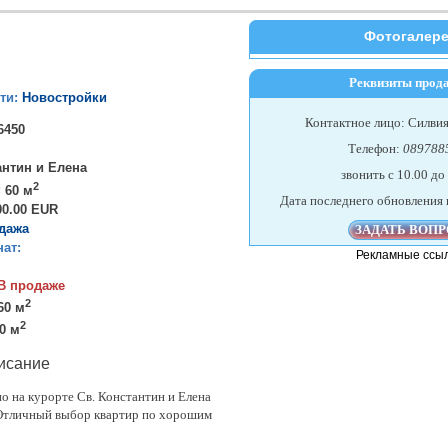
Фотогалер
Реквизиты прод
ти:
Новостройки
Контактное лицо: Силви
6450
Телефон:
089788
антин и Елена
звонить c 10.00 до
2
:
60 м
Дата последнего обновления 
00.00 EUR
дажа
ат:
Рекламные ссы
В продаже
2
60 м
2
0 м
исание
о на курорте Св. Константин и Елена
 Отличный выбор квартир по хорошим