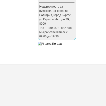
Недвижимость за
рубежом
,
Bg-portal.ru
Болгария
,
город Бургас
,
ул.Кирил и Методи 39
,
8000
Тел.: +359 (878) 842 458
Мы работаем пн-вс с
09:00 до 19:30