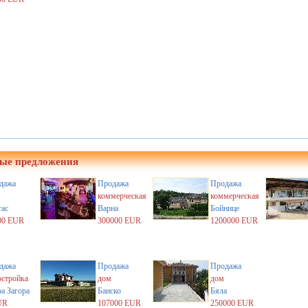
ые предложения
дажа
Продажа
Продажа
коммерческая
коммерческая
гас
Варна
Бойнице
00 EUR
300000 EUR
1200000 EUR
дажа
Продажа
Продажа
остройка
дом
дом
а Загора
Банско
Бяла
UR
107000 EUR
250000 EUR