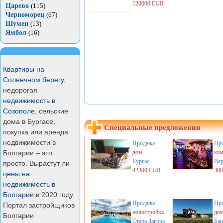
120000 EUR
Царево
(115)
Черноморец
(67)
Шумен
(13)
Ямбол
(16)
Квартиры на
Солнечном берегу
,
недорогая
недвижимость в
Созополе
, сельские
дома в Бургасе,
Специальные предложения
покупка или аренда
недвижимости в
Продажа
Пр
Болгарии – это
дом
ком
Бургас
Вар
просто. Вырастут ли
42300 EUR
30
цены на
недвижимость в
Болгарии
в 2020 году.
Продажа
Пр
Портал застройщиков
новостройка
до
Болгарии
Стара Загора
Бан