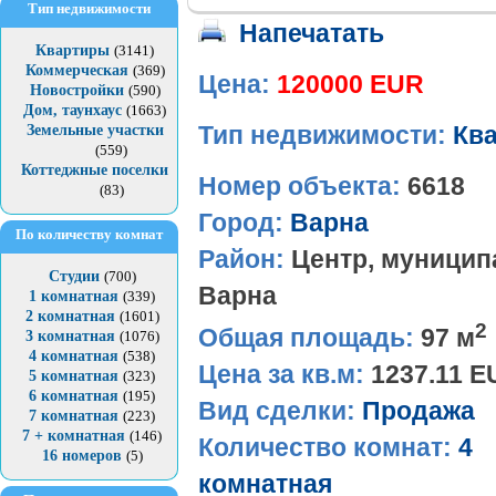
Тип недвижимости
Напечатать
Квартиры
(3141)
Коммерческая
(369)
Цена:
120000 EUR
Новостройки
(590)
Дом, таунхаус
(1663)
Земельные участки
Тип недвижимости:
Кв
(559)
Коттеджные поселки
Номер объекта:
6618
(83)
Город:
Варна
По количеству комнат
Район:
Центр, муницип
Студии
(700)
Варна
1 комнатная
(339)
2 комнатная
(1601)
2
Общая площадь:
97 м
3 комнатная
(1076)
4 комнатная
(538)
Цена за кв.м:
1237.11 E
5 комнатная
(323)
6 комнатная
(195)
Вид сделки:
Продажа
7 комнатная
(223)
7 + комнатная
(146)
Количество комнат:
4
16 номеров
(5)
комнатная