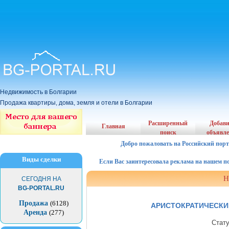
Недвижимость в Болгарии
Продажа квартиры, дома, земля и отели в Болгарии
Расширенный
Добав
Главная
поиск
объявл
Добро пожаловать на Российский порт
Виды сделки
Если Вас заинтересовала реклама на нашем порта
Н
СЕГОДНЯ НА
BG-PORTAL.RU
Продажа
(6128)
АРИСТОКРАТИЧЕСКИ
Аренда
(277)
Стат