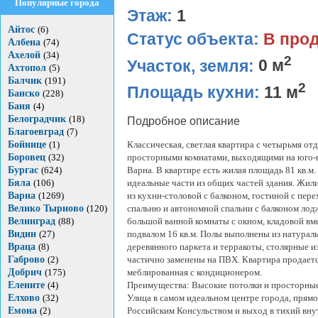
Популярные города
Этаж:
1
Айтос
(6)
Статус объекта:
В про
Албена
(74)
Ахелой
(34)
2
Участок, земля:
0 м
Ахтопол
(5)
Балчик
(191)
2
Площадь кухни:
11 м
Банско
(228)
Баня
(4)
Белоградчик
(18)
Подробное описание
Благоевград
(7)
Бойнице
(1)
Классическая, светлая квартира с четырьмя о
Боровец
(32)
просторными комнатами, выходящими на юго-во
Бургас
(624)
Варна. В квартире есть жилая площадь 81 кв.м.
Бяла
(106)
идеальные части из общих частей здания. Жил
Варна
(1269)
из кухни-столовой с балконом, гостиной с пер
Велико Тырново
(120)
спальню и автономной спальни с балконом лод
Велинград
(88)
большой ванной комнаты с окном, кладовой вме
Видин
(27)
подвалом 16 кв.м. Полы выполнены из натурал
Враца
(8)
деревянного паркета и терракоты, столярные и
Габрово
(2)
частично заменены на ПВХ. Квартира продаетс
Добрич
(175)
меблированная с кондиционером.
Елените
(4)
Преимущества: Высокие потолки и просторные
Елхово
(32)
Улица в самом идеальном центре города, прямо
Емона
(2)
Российским Консульством и выход в тихий вн