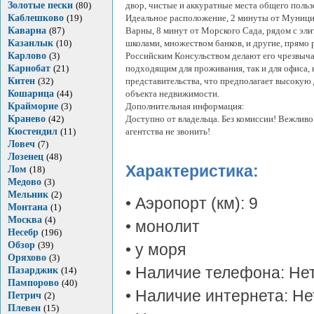
Золотые пески
(80)
двор, чистые и аккуратные места общего польз
Каблешково
(19)
Идеальное расположение, 2 минуты от Муници
Каварна
(87)
Варны, 8 минут от Морского Сада, рядом с эл
Казанлык
(10)
школами, множеством банков, и другие, прямо 
Карлово
(3)
Российским Консульством делают его чрезвыч
Карнобат
(21)
подходящим для проживания, так и для офиса, 
Китен
(32)
представительства, что предполагает высокую
Кошарица
(44)
объекта недвижимости.
Крайморие
(3)
Дополнительная информация:
Кранево
(42)
Доступно от владельца. Без комиссии! Вежлив
Кюстендил
(11)
агентства не звонить!
Ловеч
(7)
Лозенец
(48)
Характеристика:
Лом
(18)
Медово
(3)
Мельник
(2)
• Аэропорт (км): 9
Монтана
(1)
Москва
(4)
• монолит
Несебр
(196)
Обзор
(39)
• у моря
Оряхово
(3)
• Наличие телефона: Не
Пазарджик
(14)
Пампорово
(40)
• Наличие интернета: Не
Петрич
(2)
Плевен
(15)