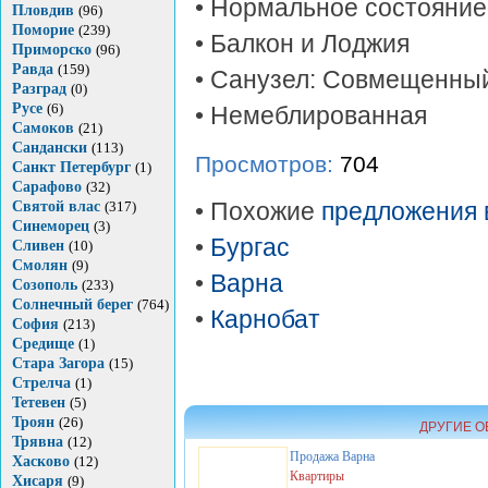
• Нормальное состояние
Пловдив
(96)
Поморие
(239)
• Балкон и Лоджия
Приморско
(96)
Равда
(159)
• Санузел: Совмещенны
Разград
(0)
Русе
(6)
• Немеблированная
Самоков
(21)
Сандански
(113)
Просмотров:
704
Санкт Петербург
(1)
Сарафово
(32)
Святой влас
(317)
• Похожие
предложения 
Синеморец
(3)
•
Бургас
Сливен
(10)
Смолян
(9)
•
Варна
Созополь
(233)
Солнечный берег
(764)
•
Карнобат
София
(213)
Средище
(1)
Стара Загора
(15)
Стрелча
(1)
Тетевен
(5)
Троян
(26)
ДРУГИЕ О
Трявна
(12)
Продажа
Варна
Хасково
(12)
Квартиры
Хисаря
(9)