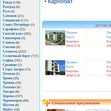
•
Карнобат
Равда
(139)
Разград
(0)
Русе
(4)
Самоков
(21)
Сандански
(111)
Санкт Петербург
(1)
ДРУГИЕ О
Сарафово
(32)
Продажа
Пр
Святой влас
(303)
Бургас
Бур
Синеморец
(3)
Квартиры
Кв
Сливен
(8)
36000 EUR
45
Смолян
(6)
Созополь
(222)
Солнечный берег
(737)
София
(191)
Продажа
Пр
Средище
(1)
Бургас
Бур
Стара Загора
(13)
Квартиры
Но
Тетевен
(5)
34000 EUR
75
Троян
(26)
Трявна
(10)
Хасково
(6)
Хисаря
(8)
Царево
(107)
Черноморец
(66)
Специальные предложения
Шумен
(8)
Ямбол
(16)