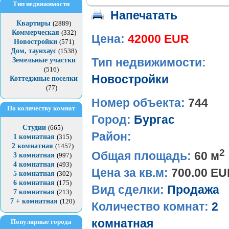
Тип недвижимости
Напечатать
Квартиры
(2889)
Коммерческая
(332)
Цена:
42000 EUR
Новостройки
(571)
Дом, таунхаус
(1538)
Земельные участки
Тип недвижимости:
(516)
Новостройки
Коттеджные поселки
(77)
Номер объекта:
744
По количеству комнат
Город:
Бургас
Студии
(665)
Район:
1 комнатная
(315)
2 комнатная
(1457)
2
Общая площадь:
60 м
3 комнатная
(997)
4 комнатная
(493)
Цена за кв.м:
700.00 E
5 комнатная
(302)
6 комнатная
(175)
Вид сделки:
Продажа
7 комнатная
(213)
7 + комнатная
(120)
Количество комнат:
2
комнатная
Популярные города