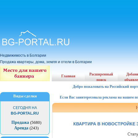
Недвижимость в Болгарии
Продажа квартиры, дома, земля и отели в Болгарии
Расширенный
Добав
Главная
поиск
объявл
Добро пожаловать на Российский порт
Виды сделки
Если Вас заинтересовала реклама на нашем порта
СЕГОДНЯ НА
BG-PORTAL.RU
Продажа
(5680)
КВАРТИРА В НОВОСТРОЙКЕ З
Аренда
(243)
Стат