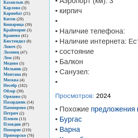
• Аэропорт (км): 3
Казанлык
(9)
Карлово
(3)
• кирпич
Карнобат
(21)
Китен
(29)
•
Кошарица
(39)
• Наличие телефона:
Крайморие
(3)
Кранево
(41)
• Наличие интернета: Ес
Кюстендил
(8)
Ловеч
(5)
• состояние
Лозенец
(47)
Лом
(18)
• Балкон
Медово
(3)
Мельник
(2)
• Санузел:
Монтана
(0)
Москва
(4)
•
Несебр
(182)
Обзор
(39)
Просмотров:
2024
Оряхово
(3)
Пазарджик
(14)
Пампорово
(39)
• Похожие
предложения 
Петрич
(2)
•
Бургас
Плевен
(13)
Пловдив
(87)
•
Варна
Поморие
(219)
Приморско
(78)