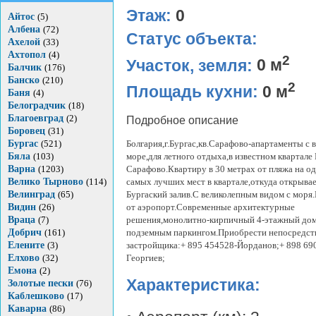
Этаж:
0
Айтос
(5)
Албена
(72)
Статус объекта:
Ахелой
(33)
Ахтопол
(4)
2
Участок, земля:
0 м
Балчик
(176)
Банско
(210)
2
Площадь кухни:
0 м
Баня
(4)
Белоградчик
(18)
Благоевград
(2)
Подробное описание
Боровец
(31)
Бургас
(521)
Болгария,г.Бургас,кв.Сарафово-апартаменты с 
Бяла
(103)
море,для летного отдыха,в известном квартале 
Варна
(1203)
Сарафово.Квартиру в 30 метрах от пляжа на о
Велико Тырново
(114)
самых лучших мест в квартале,откуда открыва
Велинград
(65)
Бургаский залив.С великолепным видом с моря
Видин
(26)
от аэропорт.Современные архитектурные
Враца
(7)
решения,монолитно-кирпичный 4-этажный дом
Добрич
(161)
подземным паркингом.Приобрести непосредст
Елените
(3)
застройщика:+ 895 454528-Йорданов;+ 898 69
Елхово
(32)
Георгиев;
Емона
(2)
Характеристика:
Золотые пески
(76)
Каблешково
(17)
Каварна
(86)