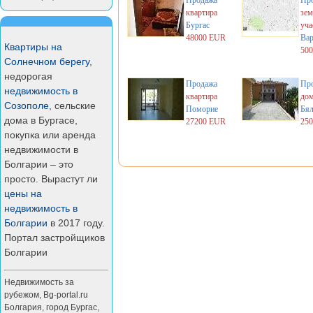
Продажа
Пр
квартира
зем
Бургас
уча
48000 EUR
Вар
Квартиры на
50
Солнечном берегу
,
недорогая
Продажа
Пр
недвижимость в
квартира
до
Созополе
, сельские
Поморие
Бял
дома в Бургасе,
27200 EUR
25
покупка или аренда
недвижимости в
Болгарии – это
просто. Вырастут ли
цены на
недвижимость в
Болгарии
в 2017 году.
Портал застройщиков
Болгарии
Недвижимость за
рубежом
,
Bg-portal.ru
Болгария
,
город Бургас
,