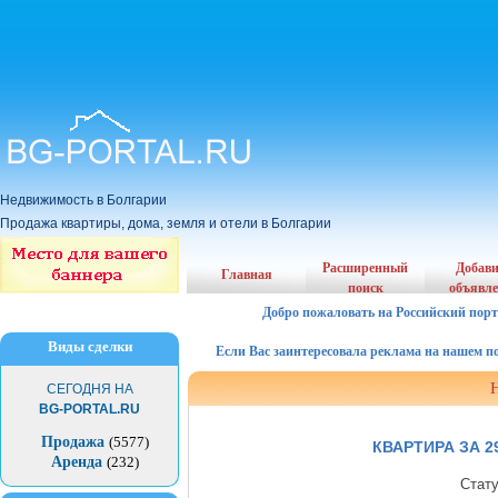
Недвижимость в Болгарии
Продажа квартиры, дома, земля и отели в Болгарии
Расширенный
Добав
Главная
поиск
объявл
Добро пожаловать на Российский порт
Виды сделки
Если Вас заинтересовала реклама на нашем порта
СЕГОДНЯ НА
BG-PORTAL.RU
Продажа
(5577)
КВАРТИРА ЗА 
Аренда
(232)
Стат