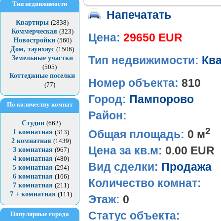
Тип недвижимости
Напечатать
Квартиры
(2838)
Коммерческая
(323)
Цена:
29650 EUR
Новостройки
(560)
Дом, таунхаус
(1506)
Земельные участки
Тип недвижимости:
Кв
(505)
Коттеджные поселки
Номер объекта:
810
(77)
Город:
Пампорово
По количеству комнат
Район:
Студии
(662)
2
Общая площадь:
0 м
1 комнатная
(313)
2 комнатная
(1439)
Цена за кв.м:
0.00 EUR
3 комнатная
(967)
4 комнатная
(480)
Вид сделки:
Продажа
5 комнатная
(294)
6 комнатная
(166)
Количество комнат:
7 комнатная
(211)
7 + комнатная
(111)
Этаж:
0
Статус объекта:
Популярные города