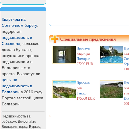
Квартиры на
Солнечном берегу
,
недорогая
недвижимость в
Специальные предложения
Созополе
, сельские
Продажа
Пр
дома в Бургасе,
квартира
ква
покупка или аренда
Поморие
Со
недвижимости в
27200 EUR
бер
Болгарии – это
11
просто. Вырастут ли
цены на
Продажа
Пр
недвижимость в
дом
зем
Болгарии
в 2016 году.
Банско
уча
Портал застройщиков
175000 EUR
Ел
Болгарии
60
Недвижимость за
рубежом
,
Bg-portal.ru
Болгария
,
город Бургас
,