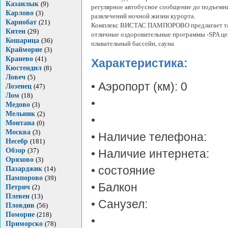
Казанлык
(9)
регулярное автобусное сообщение до подъемн
Карлово
(3)
развлечений ночной жизни курорта.
Карнобат
(21)
Комплекс ВИСТАС ПАМПОРОВО предлагает т
Китен
(29)
отличные оздоровительные программы -SPA це
Кошарица
(36)
плавательный бассейн, сауна
Крайморие
(3)
Кранево
(41)
Характеристика:
Кюстендил
(8)
Ловеч
(5)
• Аэропорт (км): 0
Лозенец
(47)
Лом
(18)
•
Медово
(3)
Мельник
(2)
•
Монтана
(0)
Москва
(3)
• Наличие телефона:
Несебр
(181)
Обзор
(37)
• Наличие интернета:
Оряхово
(3)
• состояние
Пазарджик
(14)
Пампорово
(39)
• Балкон
Петрич
(2)
Плевен
(13)
• Санузел:
Пловдив
(56)
Поморие
(218)
•
Приморско
(78)