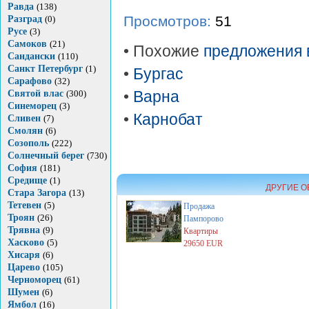
Равда
(138)
Просмотров:
51
Разград
(0)
Русе
(3)
Самоков
(21)
• Похожие
предложения 
Сандански
(110)
Санкт Петербург
(1)
•
Бургас
Сарафово
(32)
Святой влас
(300)
•
Варна
Синеморец
(3)
•
Карнобат
Сливен
(7)
Смолян
(6)
Созополь
(222)
Солнечный берег
(730)
София
(181)
Средище
(1)
ДРУГИЕ О
Стара Загора
(13)
Тетевен
(5)
Продажа
Троян
(26)
Пампорово
Трявна
(9)
Квартиры
Хасково
(5)
29650 EUR
Хисаря
(6)
Царево
(105)
Черноморец
(61)
Шумен
(6)
Ямбол
(16)