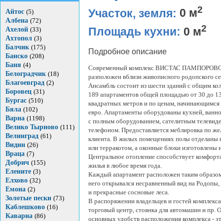
2
Участок, земля:
0 м
Айтос
(5)
Албена
(72)
2
Площадь кухни:
0 м
Ахелой
(33)
Ахтопол
(3)
Балчик
(175)
Подробное описание
Банско
(208)
Баня
(4)
Современный комплекс ВИСТАС ПАМПОРОВ
Белоградчик
(18)
разположен вблизи живописного родопского с
Благоевград
(2)
Ансамбль состоит из шести зданий с общим ко
Боровец
(31)
189 апартаментов общей площадью от 30 до 1
Бургас
(510)
квадратных метров и по ценам, начинающимся 
Бяла
(102)
евро. Апартаменты оборудованы кухней, ванн
Варна
(1198)
с полным оборудованием, сателитным телевид
Велико Тырново
(111)
телефоном. Предоставляется меблировка по ж
Велинград
(61)
клиента. В жилых помещениях полы отделаны 
Видин
(26)
или терракотом, а оконные блоки изготовлены 
Враца
(7)
Центральное отопление способствует комфорт
Добрич
(155)
жилья в любое время года.
Елените
(3)
Каждый апартамент расположен таким образом
Елхово
(32)
него открывался несравненный вид на Родопы
Емона
(2)
и прекрасные сосновые леса.
Золотые пески
(73)
В распоряжении владельцев и гостей комплекса
Каблешково
(16)
торговый центр, стоянка для автомашин и пр. 
Каварна
(86)
основных удобств расположения комплекса - э