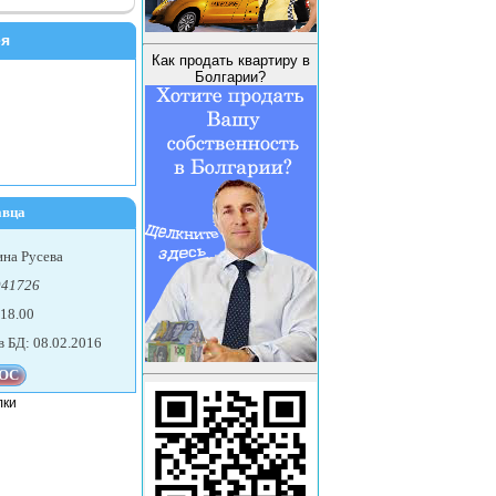
ея
Как продать квартиру в
Болгарии?
авца
на Русева
941726
 18.00
в БД: 08.02.2016
лки