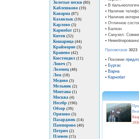
Золотые пески
(80)
• В бальнеологич
Каблешково
(19)
• Наличие телефо
Каварна
(87)
• Наличие интерн
Казанлык
(10)
• Отличное состо
Карлово
(3)
• Балкон
Карнобат
(21)
• Санузел: Совм
Китен
(32)
• Немеблированн
Кошарица
(44)
Крайморие
(3)
Просмотров:
3023
Кранево
(42)
Кюстендил
(11)
• Похожие
предло
Ловеч
(7)
•
Бургас
Лозенец
(48)
•
Варна
Лом
(18)
•
Карнобат
Медово
(3)
Мельник
(2)
Монтана
(1)
Москва
(4)
Несебр
(196)
Про
Обзор
(39)
Вел
Оряхово
(3)
Ква
Пазарджик
(14)
193
Пампорово
(40)
Петрич
(2)
Плевен
(15)