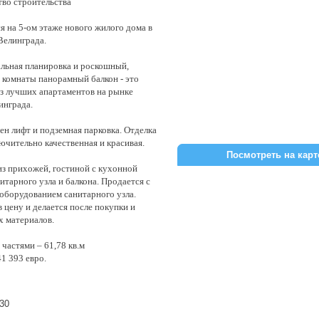
во строительства
я на 5-ом этаже нового жилого дома в
Велинграда.
льная планировка и роскошный,
комнаты панорамный балкон - это
з лучших апартаментов на рынке
инграда.
ен лифт и подземная парковка. Отделка
ючительно качественная и красивая.
Посмотреть на карт
из прихожей, гостиной с кухонной
нитарного узла и балкона. Продается с
 оборудованием санитарного узла.
 цену и делается после покупки и
 материалов.
частями – 61,78 кв.м
41 393 евро.
130