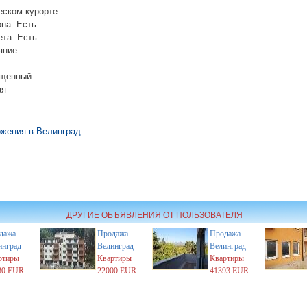
еском курорте
на: Есть
ета: Есть
яние
ещенный
ая
жения в Велинград
ДРУГИЕ ОБЪЯВЛЕНИЯ ОТ ПОЛЬЗОВАТЕЛЯ
дажа
Продажа
Продажа
инград
Велинград
Велинград
ртиры
Квартиры
Квартиры
80 EUR
22000 EUR
41393 EUR