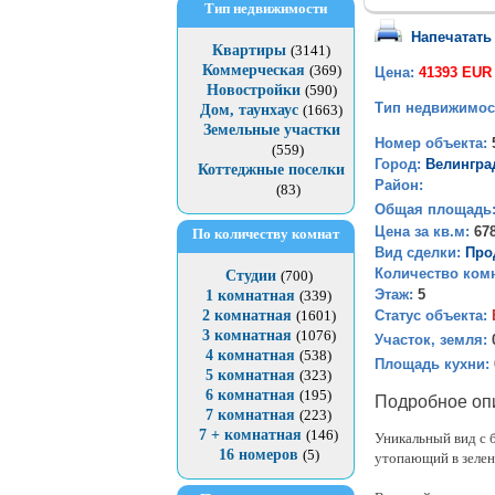
Тип недвижимости
Напечатать
Квартиры
(3141)
Коммерческая
(369)
Цена:
41393 EUR
Новостройки
(590)
Тип недвижимос
Дом, таунхаус
(1663)
Земельные участки
Номер объекта:
(559)
Город:
Велингра
Коттеджные поселки
Район:
(83)
Общая площадь
Цена за кв.м:
67
По количеству комнат
Вид сделки:
Про
Количество ком
Студии
(700)
Этаж:
5
1 комнатная
(339)
Статус объекта:
2 комнатная
(1601)
3 комнатная
(1076)
Участок, земля:
4 комнатная
(538)
Площадь кухни:
5 комнатная
(323)
6 комнатная
(195)
Подробное оп
7 комнатная
(223)
7 + комнатная
(146)
Уникальный вид с 
16 номеров
(5)
утопающий в зелен