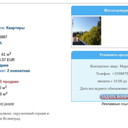
Фотогалер
ти:
Квартиры
5887
д
2
:
61 м
Реквизиты прод
8.57 EUR
дажа
Контактное лицо: Мари
нат:
2 комнатная
Телефон:
+359887
звонить c 10.00 до
В продаже
2
0 м
Дата последнего обновления 
2
0 м
исание
Рекламные ссы
балкона: окруженный горами и
и Велинград.