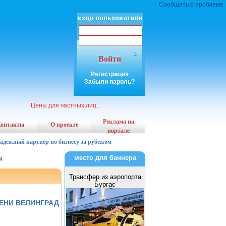
Сообщить о проблеме
Войти
Регистрация
Забыли пароль?
Цены для частных лиц...
Реклама на
онтакты
О проекте
портале
надежный партнер по бизнесу за рубежом
место для баннера
Трансфер из аэропорта
Бургас
ЕНИ ВЕЛИНГРАД