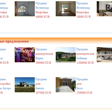
дажа
Продажа
Продажа
инград
Велинград
Велинград
ртиры
Квартиры
Квартиры
00 EUR
44000 EUR
30000 EUR
ые предложения
дажа
Продажа
Продажа
коммерческая
коммерческая
гас
Варна
Бойнице
00 EUR
300000 EUR
1200000 EUR
дажа
Продажа
Продажа
остройка
дом
дом
а Загора
Банско
Бяла
UR
107000 EUR
250000 EUR