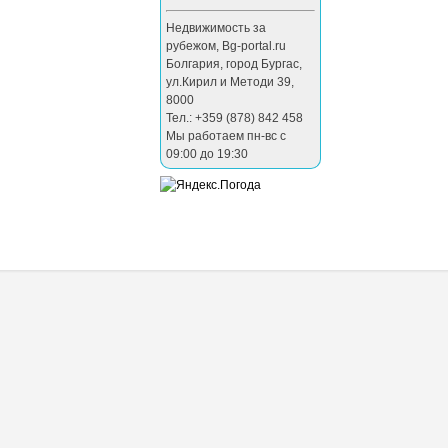
Недвижимость за
рубежом
,
Bg-portal.ru
Болгария
,
город Бургас
,
ул.Кирил и Методи 39
,
8000
Тел.: +359 (878) 842 458
Мы работаем пн-вс с
09:00 до 19:30