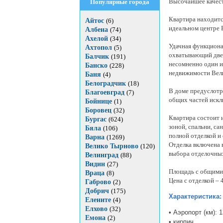
Высочайшее качест
Популярные города
Квартира находитс
Айтос
(6)
идеальном центре 
Албена
(74)
Ахелой
(34)
Удачная функциона
Ахтопол
(5)
охватывающий две 
Балчик
(191)
несомненно один и
Банско
(228)
недвижимости Вел
Баня
(4)
Белоградчик
(18)
В доме предуслотр
Благоевград
(7)
общих частей искл
Бойнице
(1)
Боровец
(32)
Квартира состоит 
Бургас
(624)
зоной, спальни, са
Бяла
(106)
полной отделкой и
Варна
(1269)
Отделка включена в
Велико Тырново
(120)
выбора отделочных
Велинград
(88)
Видин
(27)
Площадь с общими 
Враца
(8)
Цена с отделкой – 
Габрово
(2)
Добрич
(175)
Характеристика:
Елените
(4)
Елхово
(32)
• Аэропорт (км): 
Емона
(2)
• кирпич