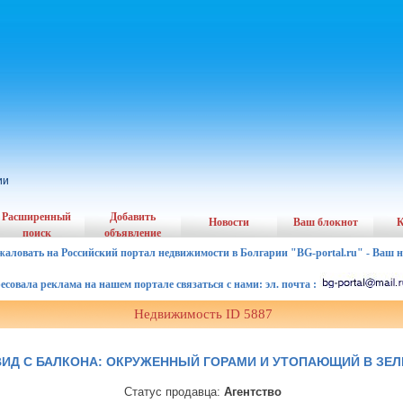
ии
Расширенный
Добавить
Новости
Ваш блокнот
К
поиск
объявление
жаловать на Российский портал недвижимости в Болгарии "BG-portal.ru" - Ваш 
ала реклама на нашем портале связаться с нами: эл. почта :
Недвижимость ID 5887
ИД С БАЛКОНА: ОКРУЖЕННЫЙ ГОРАМИ И УТОПАЮЩИЙ В ЗЕЛ
Статус продавца:
Агентство