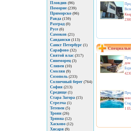
Пловдив
(96)
Про
Поморие
(239)
Вел
Приморско
(96)
Ква
Равда
(159)
230
Разград
(0)
Русе
(6)
Самоков
(21)
Сандански
(113)
Санкт Петербург
(1)
Специальн
Сарафово
(32)
Святой влас
(317)
Про
Синеморец
(3)
дом
Сливен
(10)
Бур
Смолян
(9)
423
Созополь
(233)
Солнечный берег
(764)
София
(213)
Средище
(1)
Про
Стара Загора
(15)
нов
Стрелча
(1)
Стар
Тетевен
(5)
1 E
Троян
(26)
Трявна
(12)
Хасково
(12)
Хисаря
(9)