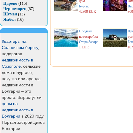
дом
ком
Царево
(115)
Бургас
Вар
Черноморец
(67)
42300 EUR
30
Шумен
(13)
Ямбол
(16)
Продажа
Пр
новостройка
до
Квартиры на
Стара Загора
Бан
Солнечном берегу
,
1 EUR
10
недорогая
недвижимость в
Созополе
, сельские
дома в Бургасе,
покупка или аренда
недвижимости в
Болгарии – это
просто. Вырастут ли
цены на
недвижимость в
Болгарии
в 2020 году.
Портал застройщиков
Болгарии