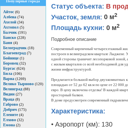
Популярные города
Статус объекта:
В про
Айтос
(6)
2
Участок, земля:
0 м
Албена
(74)
Ахелой
(34)
2
Площадь кухни:
0 м
Ахтопол
(5)
Балчик
(191)
Банско
(228)
Подробное описание
Баня
(4)
Белоградчик
(18)
Современный кирпичный четырехэтажный жи
Благоевград
(7)
построен в велинградском квартале Лыджене. 
Бойнице
(1)
одной стороны граничит лесопорковой зоной, а
Боровец
(32)
с жилым кварталов со всей необходимой для у
Бургас
(624)
жизни инфраструктурой.
Бяла
(106)
Варна
(1269)
Предлагаегся большой выбор двухкомнатных к
Велико Тырново
(120)
площадью от 52 до 62 кв.м по цене от 22 000 д
Велинград
(88)
евро. В цену включена отделка! В каждой квар
Видин
(27)
просторный балкон.
Враца
(8)
В доме предусмотрен современный гидравличе
Габрово
(2)
Добрич
(175)
Характеристика:
Елените
(4)
Елхово
(32)
• Аэропорт (км): 130
Емона
(2)