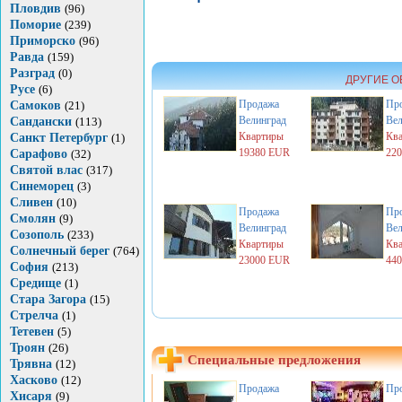
Пловдив
(96)
Поморие
(239)
Приморско
(96)
Равда
(159)
Разград
(0)
ДРУГИЕ О
Русе
(6)
Продажа
Пр
Самоков
(21)
Велинград
Вел
Сандански
(113)
Квартиры
Кв
Санкт Петербург
(1)
19380 EUR
22
Сарафово
(32)
Святой влас
(317)
Синеморец
(3)
Сливен
(10)
Продажа
Пр
Смолян
(9)
Велинград
Вел
Созополь
(233)
Квартиры
Кв
Солнечный берег
(764)
23000 EUR
44
София
(213)
Средище
(1)
Стара Загора
(15)
Стрелча
(1)
Тетевен
(5)
Троян
(26)
Специальные предложения
Трявна
(12)
Хасково
(12)
Продажа
Пр
Хисаря
(9)