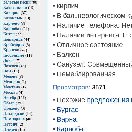
Золотые пески
(80)
• кирпич
Каблешково
(19)
Каварна
(87)
• В бальнеологическом к
Казанлык
(10)
Карлово
(3)
• Наличие телефона: Не
Карнобат
(21)
• Наличие интернета: Ес
Китен
(32)
Кошарица
(44)
• Отличное состояние
Крайморие
(3)
Кранево
(42)
• Балкон
Кюстендил
(11)
Ловеч
(7)
• Санузел: Совмещенны
Лозенец
(48)
Лом
(18)
• Немеблированная
Медово
(3)
Мельник
(2)
Просмотров:
3571
Монтана
(1)
Москва
(4)
Несебр
(196)
• Похожие
предложения 
Обзор
(39)
Оряхово
(3)
•
Бургас
Пазарджик
(14)
•
Варна
Пампорово
(40)
Петрич
(2)
•
Карнобат
Плевен
(15)