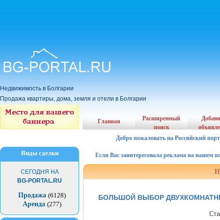
Недвижимость в Болгарии
Продажа квартиры, дома, земля и отели в Болгарии
Расширенный
Добав
Главная
поиск
объявл
Добро пожаловать на Российский порт
Виды сделки
Если Вас заинтересовала реклама на нашем порта
Н
СЕГОДНЯ НА
BG-PORTAL.RU
Продажа
(6128)
БОЛЬШОЙ ВЫБОР ДВУХКОМНАТНЫ
Аренда
(277)
Ста