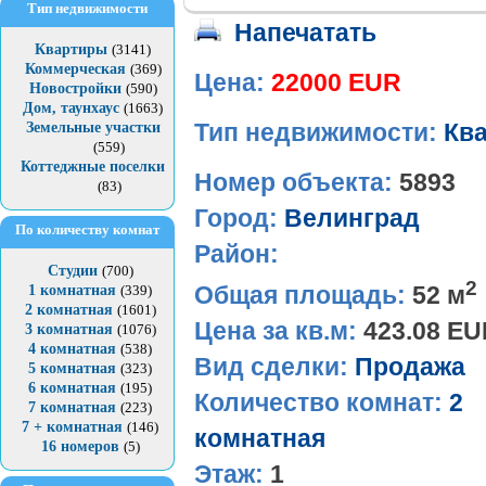
Тип недвижимости
Напечатать
Квартиры
(3141)
Коммерческая
(369)
Цена:
22000 EUR
Новостройки
(590)
Дом, таунхаус
(1663)
Земельные участки
Тип недвижимости:
Кв
(559)
Коттеджные поселки
Номер объекта:
5893
(83)
Город:
Велинград
По количеству комнат
Район:
Студии
(700)
2
Общая площадь:
52 м
1 комнатная
(339)
2 комнатная
(1601)
Цена за кв.м:
423.08 E
3 комнатная
(1076)
4 комнатная
(538)
Вид сделки:
Продажа
5 комнатная
(323)
6 комнатная
(195)
Количество комнат:
2
7 комнатная
(223)
7 + комнатная
(146)
комнатная
16 номеров
(5)
Этаж:
1