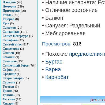
• Наличие интернета: Ес
Пловдив
(96)
Поморие
(239)
• Отличное состояние
Приморско
(96)
Равда
(159)
• Балкон
Разград
(0)
Русе
(6)
• Санузел: Раздельный
Самоков
(21)
Сандански
(113)
• Меблированная
Санкт Петербург
(1)
Сарафово
(32)
Просмотров:
816
Святой влас
(317)
Синеморец
(3)
Сливен
(10)
• Похожие
предложения 
Смолян
(9)
•
Бургас
Созополь
(233)
Солнечный берег
(764)
•
Варна
София
(213)
Средище
(1)
•
Карнобат
Стара Загора
(15)
Стрелча
(1)
Тетевен
(5)
Троян
(26)
Трявна
(12)
Хасково
(12)
ДРУГИЕ О
Хисаря
(9)