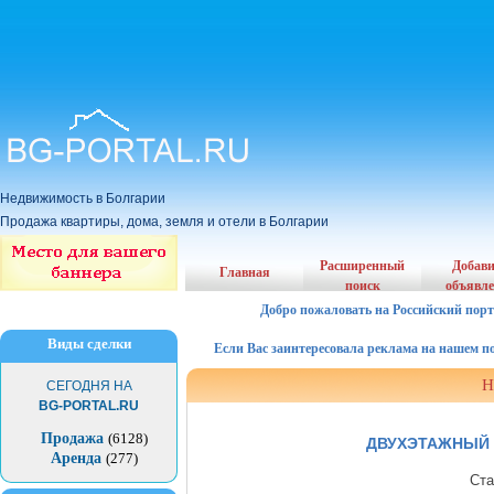
Недвижимость в Болгарии
Продажа квартиры, дома, земля и отели в Болгарии
Расширенный
Добав
Главная
поиск
объявл
Добро пожаловать на Российский порт
Виды сделки
Если Вас заинтересовала реклама на нашем порта
Н
СЕГОДНЯ НА
BG-PORTAL.RU
Продажа
(6128)
ДВУХЭТАЖНЫЙ 
Аренда
(277)
Ста