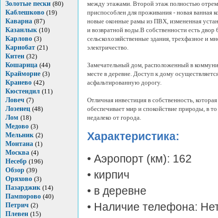
Золотые пески
(80)
между этажами. Второй этаж полностью отрем
Каблешково
(19)
приспособлен для проживания - новая ванная к
Каварна
(87)
новые оконные рамы из ПВХ, измененная уста
Казанлык
(10)
и возвратной воды.В собственности есть двор 6
Карлово
(3)
сельскохозяйственные здания, трехфазное и м
Карнобат
(21)
электричество.
Китен
(32)
Кошарица
(44)
Замечательный дом, расположенный в коммун
Крайморие
(3)
месте в деревне. Доступ к дому осуществляетс
Кранево
(42)
асфальтированную дорогу.
Кюстендил
(11)
Ловеч
(7)
Отличная инвестиция в собственность, которая
Лозенец
(48)
обеспечивает мир и спокойствие природы, в то
Лом
(18)
недалеко от города.
Медово
(3)
Характеристика:
Мельник
(2)
Монтана
(1)
Москва
(4)
• Аэропорт (км): 162
Несебр
(196)
Обзор
(39)
• кирпич
Оряхово
(3)
Пазарджик
(14)
• в деревне
Пампорово
(40)
• Наличие телефона: Не
Петрич
(2)
Плевен
(15)