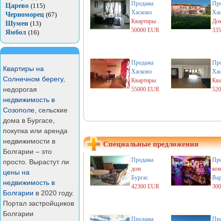
Продажа
Пр
Царево
(115)
Хасково
Хас
Черноморец
(67)
Квартиры
Дом
Шумен
(13)
50000 EUR
33
Ямбол
(16)
Продажа
Пр
Квартиры на
Хасково
Хас
Солнечном берегу
,
Квартиры
Кв
недорогая
55000 EUR
52
недвижимость в
Созополе
, сельские
дома в Бургасе,
покупка или аренда
недвижимости в
Специальные предложения
Болгарии – это
Продажа
Пр
просто. Вырастут ли
дом
ком
цены на
Бургас
Вар
недвижимость в
42300 EUR
30
Болгарии
в 2020 году.
Портал застройщиков
Болгарии
Продажа
Пр