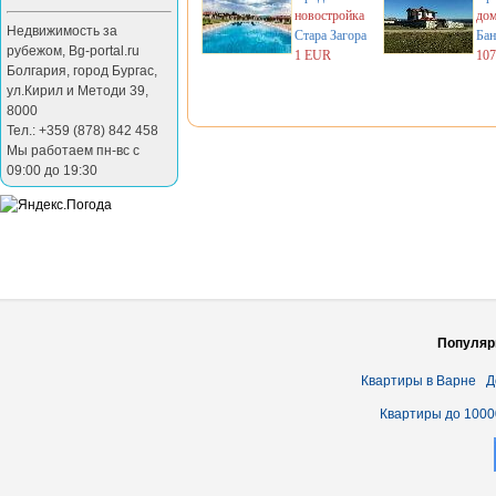
новостройка
до
Недвижимость за
Стара Загора
Бан
рубежом
,
Bg-portal.ru
1 EUR
10
Болгария
,
город Бургас
,
ул.Кирил и Методи 39
,
8000
Тел.: +359 (878) 842 458
Мы работаем пн-вс с
09:00 до 19:30
Популяр
Квартиры в Варне
Д
Квартиры до 1000