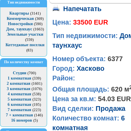
Тип недвижимости
Напечатать
Квартиры
(3141)
Коммерческая
(369)
Цена:
33500 EUR
Новостройки
(590)
Дом, таунхаус
(1663)
Земельные участки
Тип недвижимости:
До
(559)
таунхаус
Коттеджные поселки
(83)
Номер объекта:
6377
По количеству комнат
Город:
Хасково
Студии
(700)
Район:
1 комнатная
(339)
2 комнатная
(1601)
Общая площадь:
620 м
3 комнатная
(1076)
4 комнатная
(538)
Цена за кв.м:
54.03 EUR
5 комнатная
(323)
6 комнатная
(195)
Вид сделки:
Продажа
7 комнатная
(223)
7 + комнатная
(146)
Количество комнат:
6
16 номеров
(5)
комнатная