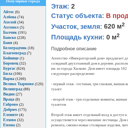
Популярные города
Этаж:
2
Айтос
(6)
Статус объекта:
В про
Албена
(74)
Ахелой
(34)
2
Участок, земля:
620 м
Ахтопол
(5)
Балчик
(191)
2
Площадь кухни:
0 м
Банско
(228)
Баня
(4)
Белоградчик
(18)
Подробное описание
Благоевград
(7)
Бойнице
(1)
Агентство «Императорский дом» предлагает д
Боровец
(32)
солидный двухэтажный дом в деревне, распол
Бургас
(624)
км. из города Хасково. Дом имеет площадь 162 
Бяла
(106)
следующее распределение:
Варна
(1269)
Велико Тырново
(120)
- первый этаж - гостиная, три спальни, ванная к
Велинград
(88)
туалет
Видин
(27)
Враца
(8)
- второй этаж - три отдельные комнаты, ванная
Габрово
(2)
туалетом
Добрич
(175)
Елените
(4)
Второй этаж имеет отдельный вход и доступ к
Елхово
(32)
осуществляется через внешние лестницы. Дом 
Емона
(2)
ремонта, сменил новые столярные изделия, лит