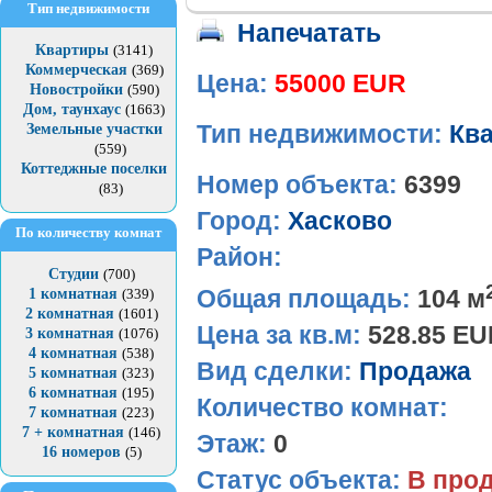
Тип недвижимости
Напечатать
Квартиры
(3141)
Коммерческая
(369)
Цена:
55000 EUR
Новостройки
(590)
Дом, таунхаус
(1663)
Земельные участки
Тип недвижимости:
Кв
(559)
Коттеджные поселки
Номер объекта:
6399
(83)
Город:
Хасково
По количеству комнат
Район:
Студии
(700)
Общая площадь:
104 м
1 комнатная
(339)
2 комнатная
(1601)
Цена за кв.м:
528.85 E
3 комнатная
(1076)
4 комнатная
(538)
Вид сделки:
Продажа
5 комнатная
(323)
6 комнатная
(195)
Количество комнат:
7 комнатная
(223)
7 + комнатная
(146)
Этаж:
0
16 номеров
(5)
Статус объекта:
В про