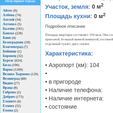
Популярные города
2
Участок, земля:
0 м
Айтос
(6)
2
Площадь кухни:
0 м
Албена
(74)
Ахелой
(34)
Ахтопол
(5)
Подробное описание
Балчик
(191)
Банско
(228)
Площадь квартиры составляет 104 кв.м. Она со
Баня
(4)
прихожей, большой ванной комнатой, гостиной
Белоградчик
(18)
отдельный туалет, двух спален.
Благоевград
(7)
Бойнице
(1)
Характеристика:
Боровец
(32)
Бургас
(624)
• Аэропорт (км): 104
Бяла
(106)
Варна
(1269)
•
Велико Тырново
(120)
Велинград
(88)
• в пригороде
Видин
(27)
Враца
(8)
• Наличие телефона:
Габрово
(2)
Добрич
(175)
• Наличие интернета:
Елените
(4)
• состояние
Елхово
(32)
Емона
(2)