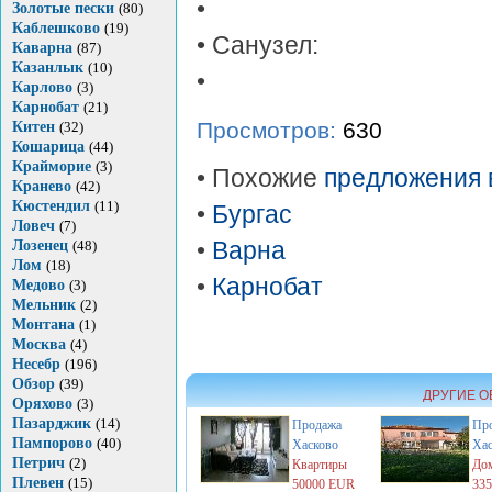
•
Золотые пески
(80)
Каблешково
(19)
• Санузел:
Каварна
(87)
Казанлык
(10)
•
Карлово
(3)
Карнобат
(21)
Просмотров:
630
Китен
(32)
Кошарица
(44)
Крайморие
(3)
• Похожие
предложения 
Кранево
(42)
Кюстендил
(11)
•
Бургас
Ловеч
(7)
Лозенец
(48)
•
Варна
Лом
(18)
•
Карнобат
Медово
(3)
Мельник
(2)
Монтана
(1)
Москва
(4)
Несебр
(196)
Обзор
(39)
ДРУГИЕ О
Оряхово
(3)
Пазарджик
(14)
Продажа
Пр
Пампорово
(40)
Хасково
Хас
Петрич
(2)
Квартиры
Дом
Плевен
(15)
50000 EUR
33