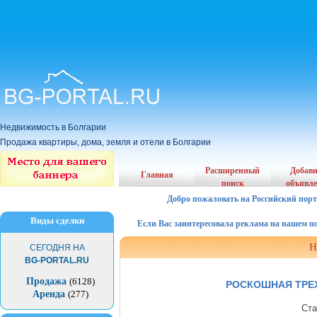
Недвижимость в Болгарии
Продажа квартиры, дома, земля и отели в Болгарии
Расширенный
Добав
Главная
поиск
объявл
Добро пожаловать на Российский порт
Виды сделки
Если Вас заинтересовала реклама на нашем порта
Н
СЕГОДНЯ НА
BG-PORTAL.RU
Продажа
(6128)
РОСКОШНАЯ ТРЕ
Аренда
(277)
Ста