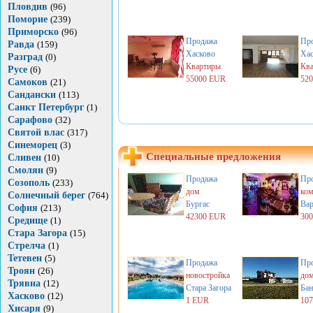
Пловдив
(96)
Поморие
(239)
Приморско
(96)
Продажа
Пр
Равда
(159)
Хасково
Хас
Разград
(0)
Квартиры
Кв
Русе
(6)
55000 EUR
52
Самоков
(21)
Сандански
(113)
Санкт Петербург
(1)
Сарафово
(32)
Святой влас
(317)
Синеморец
(3)
Специальные предложения
Сливен
(10)
Смолян
(9)
Продажа
Пр
Созополь
(233)
дом
ком
Солнечный берег
(764)
Бургас
Вар
София
(213)
42300 EUR
30
Средище
(1)
Стара Загора
(15)
Стрелча
(1)
Тетевен
(5)
Продажа
Пр
Троян
(26)
новостройка
до
Трявна
(12)
Стара Загора
Бан
Хасково
(12)
1 EUR
10
Хисаря
(9)