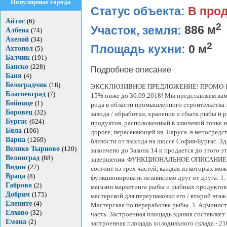
Популярные города
Статус объекта:
В про
Айтос
(6)
2
Участок, земля:
886 м
Албена
(74)
Ахелой
(34)
2
Площадь кухни:
0 м
Ахтопол
(5)
Балчик
(191)
Банско
(228)
Подробное описание
Баня
(4)
Белоградчик
(18)
ЭКСКЛЮЗИВНОЕ ПРЕДЛОЖЕНИЕ! ПРОМО-Ц
Благоевград
(7)
15% ниже до 30.09.2018! Мы представляем вам
Бойнице
(1)
рода в области промышленного строительства э
Боровец
(32)
завода / обработки, хранения и сбыта рыбы и
Бургас
(624)
продуктов, расположенный в ключевой точке н
Бяла
(106)
дороге, пересекающей кв. Паруса. в непосредс
Варна
(1269)
близости от выхода на шоссе София-Бургас. З
Велико Тырново
(120)
закончено до Закона 14 и продается до этого э
Велинград
(88)
завершения. ФУНКЦИОНАЛЬНОЕ ОПИСАНИЕ.
Видин
(27)
состоит из трех частей, каждая из которых мо
Враца
(8)
функционировать независимо друг от друга: 1.
Габрово
(2)
магазин маркетинга рыбы и рыбных продуктов /
Добрич
(175)
мастерской для переупаковки его / второй этаж /
Елените
(4)
Мастерская по переработке рыбы. 3. Админис
Елхово
(32)
часть. Застроенная площадь здания составляет 2
Емона
(2)
застроенная площадь холодильного склада - 210 