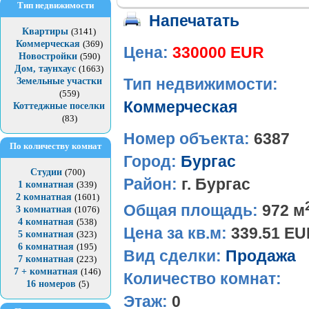
Тип недвижимости
Напечатать
Квартиры
(3141)
Коммерческая
(369)
Цена:
330000 EUR
Новостройки
(590)
Дом, таунхаус
(1663)
Земельные участки
Тип недвижимости:
(559)
Коммерческая
Коттеджные поселки
(83)
Номер объекта:
6387
По количеству комнат
Город:
Бургас
Студии
(700)
Район:
г. Бургас
1 комнатная
(339)
2 комнатная
(1601)
Общая площадь:
972 м
3 комнатная
(1076)
4 комнатная
(538)
Цена за кв.м:
339.51 E
5 комнатная
(323)
6 комнатная
(195)
Вид сделки:
Продажа
7 комнатная
(223)
7 + комнатная
(146)
Количество комнат:
16 номеров
(5)
Этаж:
0