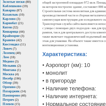
Золотые пески
(80)
общей застроенной площадью 972 кв.м. Площад
Каблешково
(19)
на котором построено здание, составляет 886 к
Каварна
(87)
Строительная система монолитная для админи
Казанлык
(10)
производственной части и сборная металличес
Карлово
(3)
самонесущая конструкция для холодильного ск
Карнобат
(21)
Транспортная служба сайта выполняется непо
Китен
(32)
с улицы с помощью двух подходов - как для гр
Кошарица
(44)
рампов, так и для центрального доступа клиент
Крайморие
(3)
также включает гидравлический подъемный ли
Кранево
(42)
этаж для упаковки. На объекте также имеется 
Кюстендил
(11)
вентиляционная установка.
Ловеч
(7)
Лозенец
(48)
Характеристика:
Лом
(18)
Медово
(3)
• Аэропорт (км): 10
Мельник
(2)
Монтана
(1)
• монолит
Москва
(4)
Несебр
(196)
• в пригороде
Обзор
(39)
Оряхово
(3)
• Наличие телефона:
Пазарджик
(14)
• Наличие интернета:
Пампорово
(40)
Петрич
(2)
• Нормальное состояние
Плевен
(15)