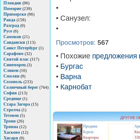
Пловдив
(96)
•
Поморие
(239)
Приморско
(96)
• Санузел:
Равда
(159)
Разград
(0)
•
Русе
(6)
Самоков
(21)
Просмотров:
567
Сандански
(113)
Санкт Петербург
(1)
Сарафово
(32)
• Похожие
предложения 
Святой влас
(317)
Синеморец
(3)
•
Бургас
Сливен
(10)
•
Варна
Смолян
(9)
Созополь
(233)
•
Карнобат
Солнечный берег
(764)
София
(213)
Средище
(1)
Стара Загора
(15)
Стрелча
(1)
Тетевен
(5)
ДРУГИЕ О
Троян
(26)
Продажа
Ар
Трявна
(12)
Бургас
Кв
Хасково
(12)
Квартиры
33
Хисаря
(9)