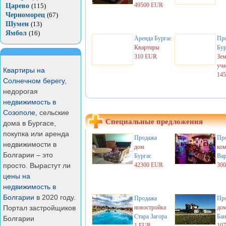
49500 EUR
Царево
(115)
Черноморец
(67)
Шумен
(13)
Ямбол
(16)
Аренда
Бургас
Пр
Квартиры
Бур
310 EUR
Зем
уча
Квартиры на
14
Солнечном берегу
,
недорогая
недвижимость в
Созополе
, сельские
Специальные предложения
дома в Бургасе,
покупка или аренда
Продажа
Пр
недвижимости в
дом
ком
Болгарии – это
Бургас
Вар
просто. Вырастут ли
42300 EUR
30
цены на
недвижимость в
Болгарии
в 2020 году.
Продажа
Пр
Портал застройщиков
новостройка
до
Стара Загора
Бан
Болгарии
1 EUR
10