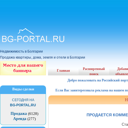
Недвижимость в Болгарии
Продажа квартиры, дома, земля и отели в Болгарии
Расширенный
Добав
Главная
поиск
объявл
Добро пожаловать на Российский порт
Виды сделки
Если Вас заинтересовала реклама на нашем порта
Н
СЕГОДНЯ НА
BG-PORTAL.RU
Продажа
(6128)
ПРОДАЕТСЯ КОММЕ
Аренда
(277)
Ста