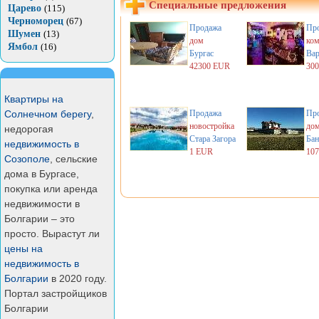
Специальные предложения
Царево
(115)
Черноморец
(67)
Продажа
Пр
Шумен
(13)
дом
ком
Ямбол
(16)
Бургас
Вар
42300 EUR
30
Квартиры на
Солнечном берегу
,
Продажа
Пр
новостройка
до
недорогая
Стара Загора
Бан
недвижимость в
1 EUR
10
Созополе
, сельские
дома в Бургасе,
покупка или аренда
недвижимости в
Болгарии – это
просто. Вырастут ли
цены на
недвижимость в
Болгарии
в 2020 году.
Портал застройщиков
Болгарии