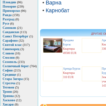
•
Варна
Пловдив
(96)
Поморие
(239)
•
Карнобат
Приморско
(96)
Равда
(159)
Разград
(0)
Русе
(6)
Самоков
(21)
Сандански
(113)
ДРУГИЕ О
Санкт Петербург
(1)
Продажа
Ар
Сарафово
(32)
Бургас
Кв
Святой влас
(317)
Квартиры
33
Синеморец
(3)
49500 EUR
Сливен
(10)
Смолян
(9)
Созополь
(233)
Солнечный берег
(764)
Аренда
Бургас
Пр
София
(213)
Квартиры
Бур
Средище
(1)
310 EUR
Зем
Стара Загора
(15)
уча
Стрелча
(1)
14
Тетевен
(5)
Троян
(26)
Трявна
(12)
Хасково
(12)
Хисаря
(9)