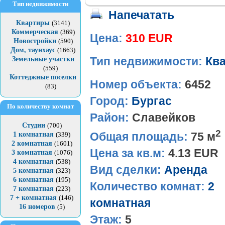
Тип недвижимости
Напечатать
Квартиры
(3141)
Коммерческая
(369)
Цена:
310 EUR
Новостройки
(590)
Дом, таунхаус
(1663)
Земельные участки
Тип недвижимости:
Кв
(559)
Коттеджные поселки
Номер объекта:
6452
(83)
Город:
Бургас
По количеству комнат
Район:
Славейков
Студии
(700)
2
Общая площадь:
75 м
1 комнатная
(339)
2 комнатная
(1601)
Цена за кв.м:
4.13 EUR
3 комнатная
(1076)
4 комнатная
(538)
Вид сделки:
Аренда
5 комнатная
(323)
6 комнатная
(195)
Количество комнат:
2
7 комнатная
(223)
7 + комнатная
(146)
комнатная
16 номеров
(5)
Этаж:
5