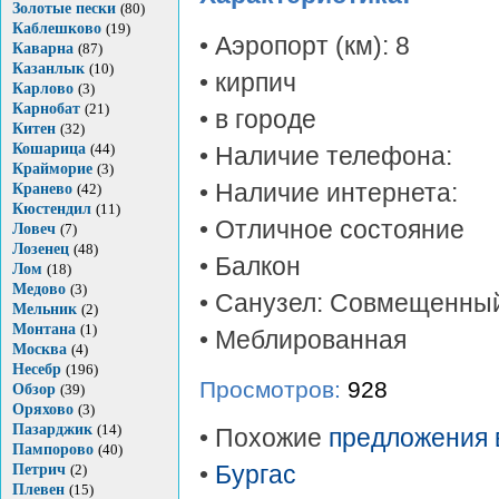
Золотые пески
(80)
Каблешково
(19)
• Аэропорт (км): 8
Каварна
(87)
Казанлык
(10)
• кирпич
Карлово
(3)
Карнобат
(21)
• в городе
Китен
(32)
Кошарица
(44)
• Наличие телефона:
Крайморие
(3)
• Наличие интернета:
Кранево
(42)
Кюстендил
(11)
• Отличное состояние
Ловеч
(7)
Лозенец
(48)
• Балкон
Лом
(18)
Медово
(3)
• Санузел: Совмещенны
Мельник
(2)
Монтана
(1)
• Меблированная
Москва
(4)
Несебр
(196)
Просмотров:
928
Обзор
(39)
Оряхово
(3)
Пазарджик
(14)
• Похожие
предложения 
Пампорово
(40)
Петрич
(2)
•
Бургас
Плевен
(15)