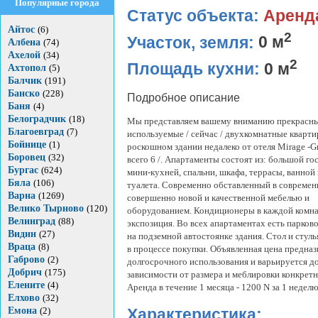
Популярные города
Статус объекта:
Аренд
Айтос
(6)
2
Участок, земля:
0 м
Албена
(74)
Ахелой
(34)
2
Площадь кухни:
0 м
Ахтопол
(5)
Балчик
(191)
Банско
(228)
Подробное описание
Баня
(4)
Белоградчик
(18)
Мы представляем вашему вниманию прекрасные
Благоевград
(7)
используемые / сейчас / двухкомнатные кварти
Бойнице
(1)
роскошном здании недалеко от отеля Mirage -Gr
Боровец
(32)
всего 6 /. Апартаменты состоят из: большой го
Бургас
(624)
мини-кухней, спальни, шкафа, террасы, ванной
Бяла
(106)
туалета. Современно обставленный в современ
Варна
(1269)
совершенно новой и качественной мебелью и
Велико Тырново
(120)
оборудованием. Кондиционеры в каждой комна
Велинград
(88)
экспозиция. Во всех апартаментах есть парков
Видин
(27)
на подземной автостоянке здания. Стол и стуль
Враца
(8)
в процессе покупки. Объявленная цена предназ
Габрово
(2)
долгосрочного использования и варьируется до
Добрич
(175)
зависимости от размера и меблировки конкретн
Елените
(4)
Аренда в течение 1 месяца - 1200 N за 1 неделю
Елхово
(32)
Емона
(2)
Характеристика: